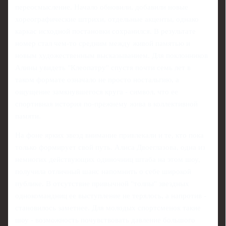
переосмысление. Начало обновили, добавили новые
хореографические штрихи, отдельные акценты, однако
каркас исходной постановки сохранился. В результате
номер стал чем-то средним между живой памятью и
новым художественным высказыванием. Для поклонников
Алины увидеть "Клеопатру" спустя почти семь лет в
таком формате означало не просто ностальгию, а
ощущение замкнувшегося круга - символ, что ее
спортивная история по-прежнему жива в коллективной
памяти.
На фоне ярких звезд внимание привлекали и те, кто пока
только формирует свой путь. Алиса Двоеглазова, одна из
немногих действующих одиночниц штаба на этом шоу,
получила отличный шанс напомнить о себе широкой
публике. В отсутствие привычной "толпы" звездных
однокомандниц ее выступление не терялось, а напротив -
становилось заметнее. Для молодых спортсменок такие
шоу - возможность почувствовать давление большого