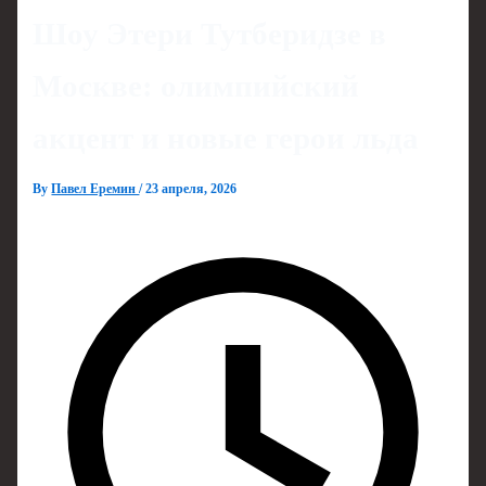
Шоу Этери Тутберидзе в
Москве: олимпийский
акцент и новые герои льда
By
Павел Еремин
/
23 апреля, 2026