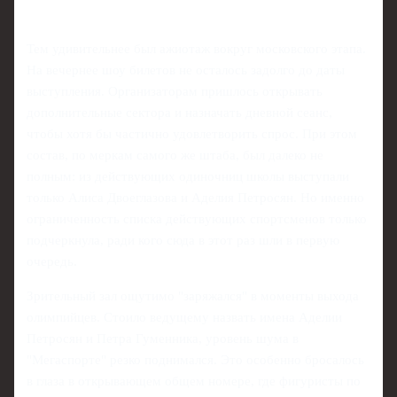
Тем удивительнее был ажиотаж вокруг московского этапа.
На вечернее шоу билетов не осталось задолго до даты
выступления. Организаторам пришлось открывать
дополнительные сектора и назначать дневной сеанс,
чтобы хотя бы частично удовлетворить спрос. При этом
состав, по меркам самого же штаба, был далеко не
полным: из действующих одиночниц школы выступали
только Алиса Двоеглазова и Аделия Петросян. Но именно
ограниченность списка действующих спортсменов только
подчеркнула, ради кого сюда в этот раз шли в первую
очередь.
Зрительный зал ощутимо "заряжался" в моменты выхода
олимпийцев. Стоило ведущему назвать имена Аделии
Петросян и Петра Гуменника, уровень шума в
"Мегаспорте" резко поднимался. Это особенно бросалось
в глаза в открывающем общем номере, где фигуристы по