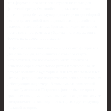
этот формат снова оказался актуален не только для
фанатской среды. Олимпийский цикл, смена поколений,
долгий период без международных стартов для сборной -
все это делает любой полноценный выход российских
лидеров на лед событием. Зритель приходит не просто
посмотреть программы, а убедиться: они здесь, они в
форме, их карьера продолжается.
Эффект от такого шоу заметен и для самих фигуристов.
Для олимпийцев, вернувшихся с главного старта
четырехлетия, это возможность мягко перейти от
бешеного соревновательного ритма к межсезонью, не
потеряв контакта с аудиторией. Для тех, кто только идет к
Играм, - редкий шанс почувствовать себя в роли главных
действующих лиц вечера. В этом смысле совместный
прокат Гуменника и Петросян в финале был не просто
красивым номером, а символом смены акцентов: зал уже
воспринимает их как людей, от которых ждут следующей
большой истории.