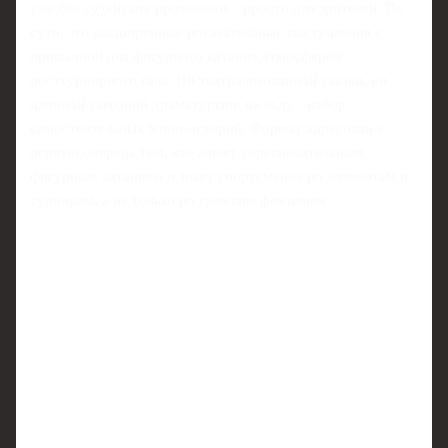
уже без судейских протоколов - просто для зрителей. По
сути, это расширенные показательные выступления с
привычной для фигурного катания атмосферой
посттурнирного гала. Ни театрализованной сказки, ни
длинной сквозной драматургии: на льду - набор
самостоятельных мини-историй. Формат адресован в
первую очередь тем, кто живет соревновательным
фигурным катанием и знает спортсменов по элементам и
турнирам, а не только по громким фамилиям.