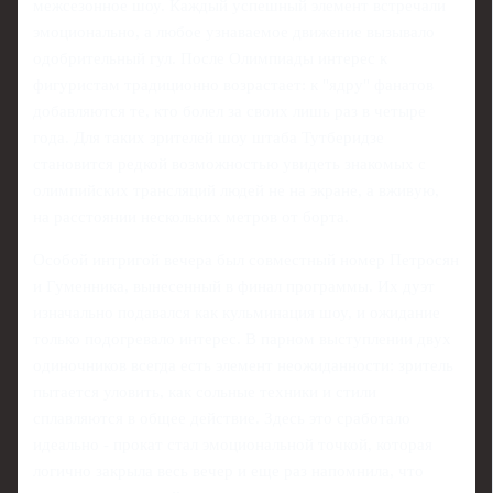
межсезонное шоу. Каждый успешный элемент встречали
эмоционально, а любое узнаваемое движение вызывало
одобрительный гул. После Олимпиады интерес к
фигуристам традиционно возрастает: к "ядру" фанатов
добавляются те, кто болел за своих лишь раз в четыре
года. Для таких зрителей шоу штаба Тутберидзе
становится редкой возможностью увидеть знакомых с
олимпийских трансляций людей не на экране, а вживую,
на расстоянии нескольких метров от борта.
Особой интригой вечера был совместный номер Петросян
и Гуменника, вынесенный в финал программы. Их дуэт
изначально подавался как кульминация шоу, и ожидание
только подогревало интерес. В парном выступлении двух
одиночников всегда есть элемент неожиданности: зритель
пытается уловить, как сольные техники и стили
сплавляются в общее действие. Здесь это сработало
идеально - прокат стал эмоциональной точкой, которая
логично закрыла весь вечер и еще раз напомнила, что