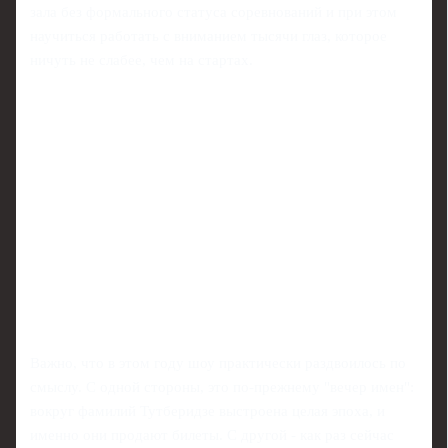
зала без формального статуса соревнований и при этом
научиться работать с вниманием тысячи глаз, которое
ничуть не слабее, чем на стартах.
Важно, что в этом году шоу практически раздвоилось по
смыслу. С одной стороны, это по-прежнему "вечер имен":
вокруг фамилий Тутберидзе выстроена целая эпоха, и
именно они продают билеты. С другой - как раз сейчас