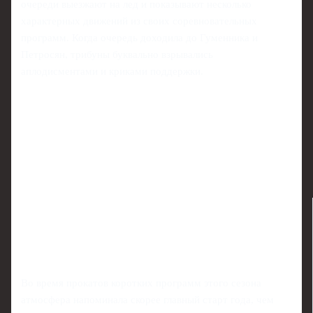
очереди выезжают на лед и показывают несколько
характерных движений из своих соревновательных
программ. Когда очередь доходила до Гуменника и
Петросян, трибуны буквально взрывались
аплодисментами и криками поддержки.
Во время прокатов коротких программ этого сезона
атмосфера напоминала скорее главный старт года, чем