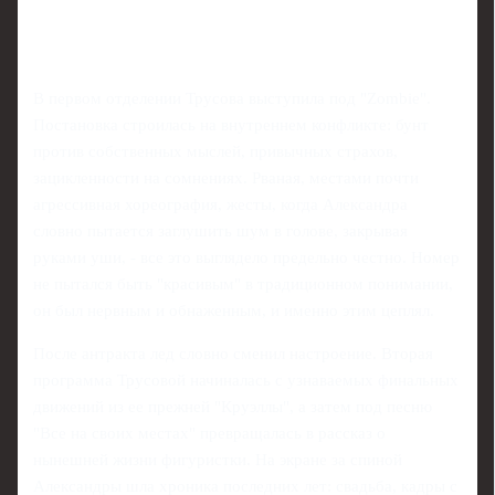
В первом отделении Трусова выступила под "Zombie".
Постановка строилась на внутреннем конфликте: бунт
против собственных мыслей, привычных страхов,
зацикленности на сомнениях. Рваная, местами почти
агрессивная хореография, жесты, когда Александра
словно пытается заглушить шум в голове, закрывая
руками уши, - все это выглядело предельно честно. Номер
не пытался быть "красивым" в традиционном понимании,
он был нервным и обнаженным, и именно этим цеплял.
После антракта лед словно сменил настроение. Вторая
программа Трусовой начиналась с узнаваемых финальных
движений из ее прежней "Круэллы", а затем под песню
"Все на своих местах" превращалась в рассказ о
нынешней жизни фигуристки. На экране за спиной
Александры шла хроника последних лет: свадьба, кадры с