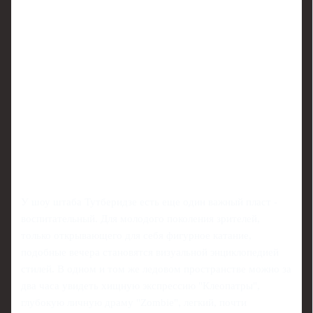
У шоу штаба Тутберидзе есть еще один важный пласт -
воспитательный. Для молодого поколения зрителей,
только открывающего для себя фигурное катание,
подобные вечера становятся визуальной энциклопедией
стилей. В одном и том же ледовом пространстве можно за
два часа увидеть хищную экспрессию "Клеопатры",
глубокую личную драму "Zombie", легкий, почти