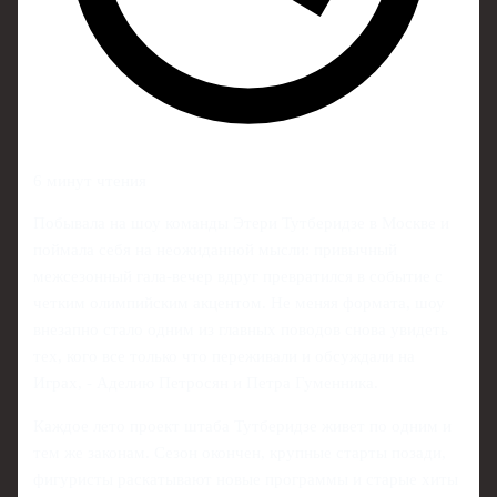
6 минут чтения
Побывала на шоу команды Этери Тутберидзе в Москве и
поймала себя на неожиданной мысли: привычный
межсезонный гала-вечер вдруг превратился в событие с
четким олимпийским акцентом. Не меняя формата, шоу
внезапно стало одним из главных поводов снова увидеть
тех, кого все только что переживали и обсуждали на
Играх, - Аделию Петросян и Петра Гуменника.
Каждое лето проект штаба Тутберидзе живет по одним и
тем же законам. Сезон окончен, крупные старты позади,
фигуристы раскатывают новые программы и старые хиты