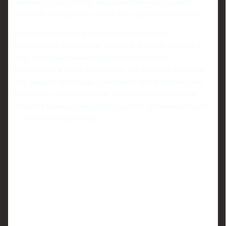
именно эти двое сейчас воспринимаются как главное
олимпийское будущее российского одиночного катания.
Отдельной сюжетной линией всего шоу стало
возвращение Александры Трусовой. Недавно объявив о
том, что вновь начинает спортивный путь под
руководством Этери Тутберидзе, она в Москве вышла на
лед дважды - и оба раза с номерами, где на первый план
выводилась личная история. Это не были ни коллекция
сложных прыжков, ни попытка сыграть незнакомый образ
- скорее исповедь на льду.