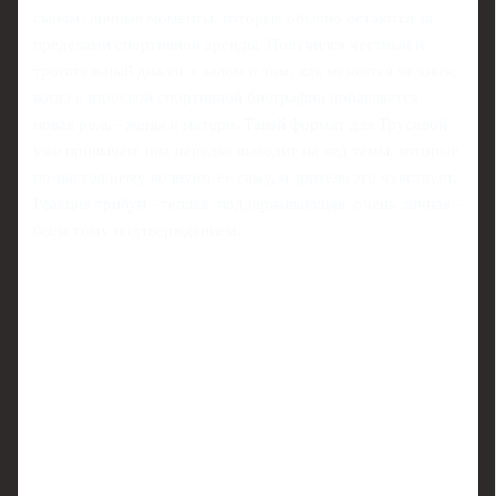
сыном, личные моменты, которые обычно остаются за
пределами спортивной аренды. Получился честный и
трогательный диалог с залом о том, как меняется человек,
когда к взрослой спортивной биографии добавляется
новая роль - жены и матери. Такой формат для Трусовой
уже привычен: она нередко выводит на лед темы, которые
по-настоящему волнуют ее саму, и зритель это чувствует.
Реакция трибун - теплая, поддерживающая, очень личная -
была тому подтверждением.