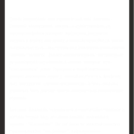
Своим появлением шоу украсили и Алина Загитова с
Евгенией Медведевой, каждая - с единственным, но
запоминающимся номером. Медведева решила не
уходить в лирику или драму и выбрала ироничный, почти
театральный путь - выступила под культовую композицию
Глюкозы "Невеста". Номер вышел игривым, построенным
на самоиронии и узнаваемых жестах, которые легко
"считываются" залом. При этом в такой постановке
зритель неизбежно видит и личный подтекст: в прошлом
году фигуристке сделали предложение, и тема свадьбы
перестала быть для нее просто абстрактным сценическим
образом.
Загитова, напротив, отправилась в собственное прошлое и
достала оттуда одну из самых важных программ в
карьере - "Клеопатру". Но это была не попытка покатать
старую классику "как раньше", а продуманное