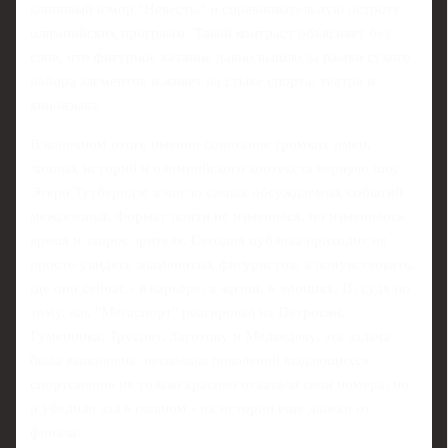
клиповый юмор "Невесты" и соревновательную остроту
олимпийских программ. Такой контраст объясняет без
слов, что фигурное катание давно вышло за рамки сухого
набора элементов и живет на стыке спорта, театра и
киноязыка.
В конечном итоге именно сочетание громких имен,
личных историй и олимпийского контекста вернуло шоу
Этери Тутберидзе в число самых обсуждаемых событий
межсезонья. Формат почти не изменился, но изменилось
время и запрос зрителя. Сегодня публика приходит не
просто увидеть знаменитых фигуристов, а почувствовать,
где они сейчас - в карьере, в жизни, в эмоциях. И, судя по
тому, как "Мегаспорт" реагировал на Петросян,
Гуменника, Трусову, Загитову и Медведеву, эта задача
была выполнена: несколько поколений выдающихся
спортсменов не только красиво откатали свои номера, но
и убедили зал в главном - их истории еще далеки от
финала.