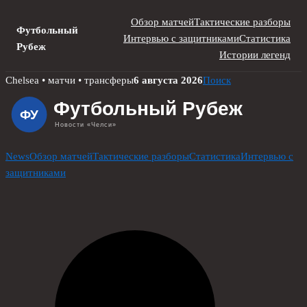
Обзор матчей
Тактические разборы
Футбольный
Интервью с защитниками
Статистика
Рубеж
Истории легенд
Skip
Chelsea • матчи • трансферы
6 августа 2026
Поиск
to
content
News
Обзор матчей
Тактические разборы
Статистика
Интервью с
защитниками