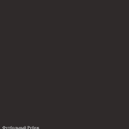
Футбольный Рубеж