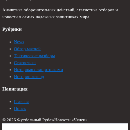
Аналитика оборонительных действий, статистика отборов и
новости о самых надежных защитниках мира.
Рубрики
News
Обзор матчей
Тактические разборы
Статистика
Интервью с защитниками
Истории легенд
Навигация
Главная
Поиск
© 2026 Футбольный Рубеж
Новости «Челси»