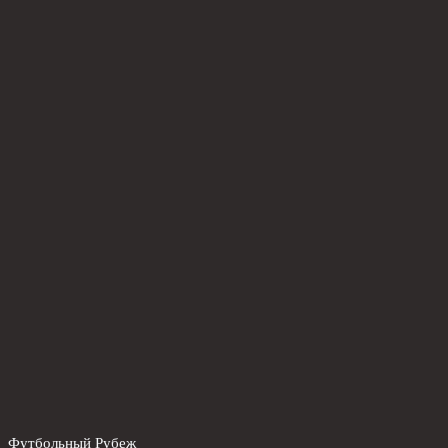
Футбольный Рубеж