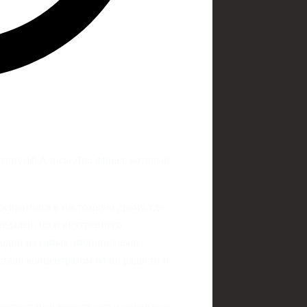
 триумф Алисы Лю: финал, который
евратился в настоящую драму, где
медалей, но и внутреннего
 один из самых эмоционально
тали концентратом боли, радости и
оизвольный прокат судьи оценили в