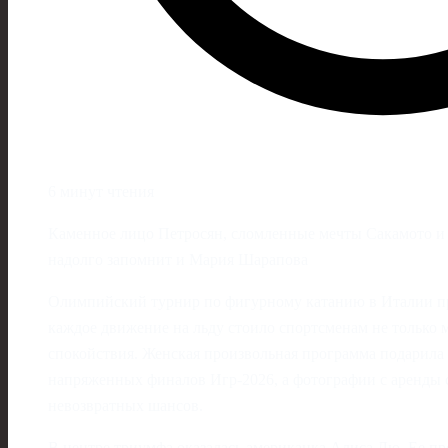
6 минут чтения
Каменное лицо Петросян, сломленные мечты Сакамото и
надолго запомнит и Мария Шарапова
Олимпийский турнир по фигурному катанию в Италии пр
каждое движение на льду стоило спортсменам не только 
спокойствия. Женская произвольная программа подарила
напряженных финалов Игр‑2026, а фотографии с аренды с
невозвратных шансов.
В центре триумфа оказалась американка Алиса Лю. Ее пр