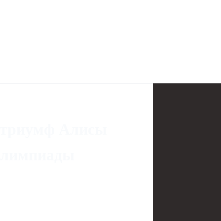
и триумф Алисы
Олимпиады