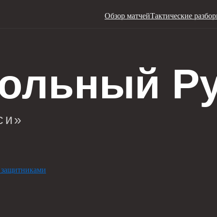
Обзор матчей
Тактические разбо
 защитниками