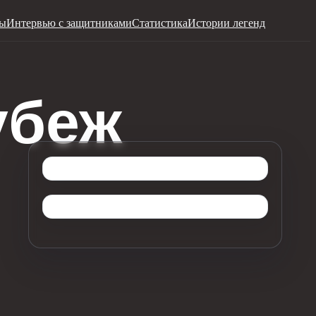
ры
Интервью с защитниками
Статистика
Истории легенд