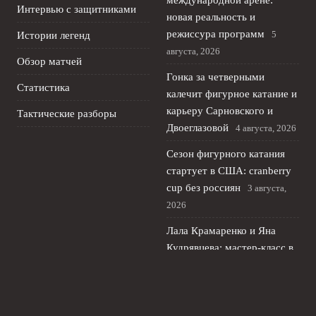
международной арене:
Интервью с защитниками
новая реальность и
режиссура программ
5
Истории легенд
августа, 2026
Обзор матчей
Гонка за четверными
Статистика
калечит фигурное катание и
карьеру Сарновского и
Тактические разборы
Двоеглазовой
4 августа, 2026
Сезон фигурного катания
стартует в США: cranberry
cup без россиян
3 августа,
2026
Лала Крамаренко и Яна
Кудрявцева: мастер‑класс в
Москве и новая жизнь после
спорта
2 августа, 2026
МОК: санкции ЕС против