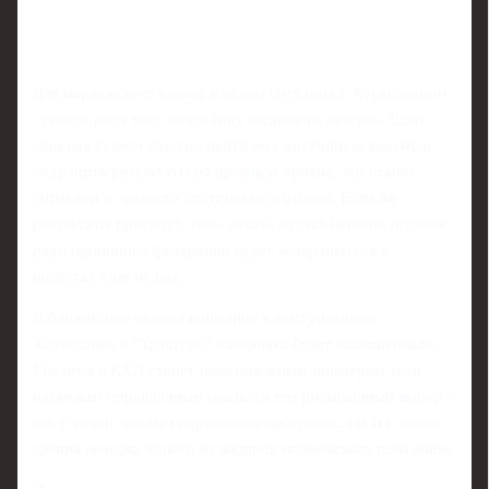
Для норвежского хоккея в целом ситуация с Хеукеланном
- своего рода тест на глубину кадрового резерва. Если
сборная сумеет быстро найти ему достойную замену и
сохранить результаты на прежнем уровне, это станет
сигналом о зрелости системы подготовки. Если же
результаты просядут, тема отказа от сильнейших игроков
ради принципов федерации будет возвращаться в
повестку еще не раз.
В ближайшие сезоны внимание к выступлениям
Хеукеланна в "Тракторе" наверняка будет повышенным.
Его игра в КХЛ станет показательным примером того,
насколько оправданным оказался его рискованный выбор -
как с точки зрения спортивного прогресса, так и с точки
зрения имиджа одного из лидеров норвежского поколения.