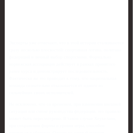
Эксперты уже отмечают, что в этой истории сталкиваются
сразу несколько плоскостей: спортивная логика, политика
федераций и личный выбор спортсмена. Формально
норвежская ассоциация действует в рамках принятого
ранее курса и демонстрирует последовательность.
Фактически же это приводит к тому, что национальная
команда сознательно отказывается от одного из
сильнейших своих исполнителей.
Не исключено, что со временем, при изменении внешней
ситуации или смене руководства федерации, это правило
может быть пересмотрено. В таком случае Хеукеланн,
при сохранении формы и уровня игры, способен
вернуться в сборную. Однако на данный момент