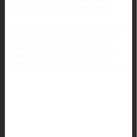
сценарий, при котором он снова наденет джерси
национальной команды, выглядит маловероятным.
История с Хеукеланном задает важный вопрос и другим
норвежским игрокам, которые потенциально могли бы
задуматься о переходе в КХЛ. Теперь они имеют
наглядный пример последствий такого шага: усиление
клубной карьеры и возможное закрытие дверей в
национальную сборную. Для молодого поколения
хоккеистов этот выбор может стать особенно непростым.