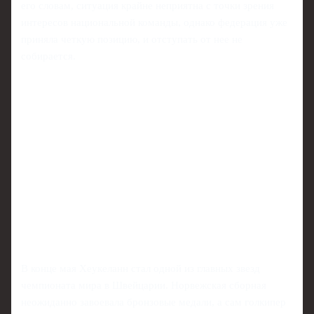
его словам, ситуация крайне неприятна с точки зрения
интересов национальной команды, однако федерация уже
приняла четкую позицию, и отступать от нее не
собирается.
В конце мая Хеукеланн стал одной из главных звезд
чемпионата мира в Швейцарии. Норвежская сборная
неожиданно завоевала бронзовые медали, а сам голкипер