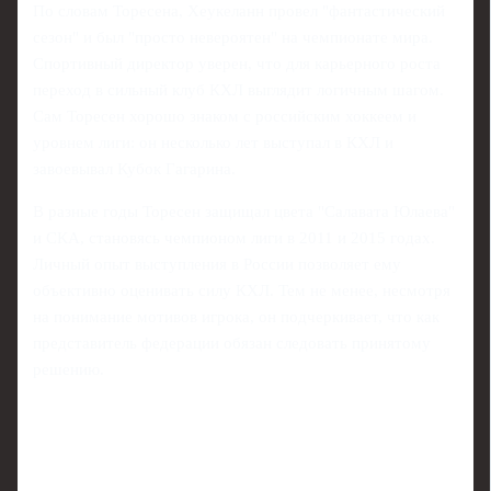
По словам Торесена, Хеукеланн провел "фантастический
сезон" и был "просто невероятен" на чемпионате мира.
Спортивный директор уверен, что для карьерного роста
переход в сильный клуб КХЛ выглядит логичным шагом.
Сам Торесен хорошо знаком с российским хоккеем и
уровнем лиги: он несколько лет выступал в КХЛ и
завоевывал Кубок Гагарина.
В разные годы Торесен защищал цвета "Салавата Юлаева"
и СКА, становясь чемпионом лиги в 2011 и 2015 годах.
Личный опыт выступления в России позволяет ему
объективно оценивать силу КХЛ. Тем не менее, несмотря
на понимание мотивов игрока, он подчеркивает, что как
представитель федерации обязан следовать принятому
решению.