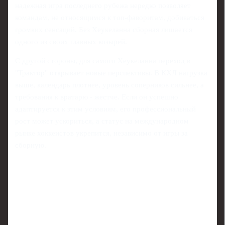
надежная игра последнего рубежа нередко позволяет
командам, не относящимся к топ-фаворитам, добиваться
громких сенсаций. Без Хеукеланна сборная лишается
одного из своих главных козырей.
С другой стороны, для самого Хеукеланна переход в
"Трактор" открывает новые перспективы. В КХЛ нагрузка
выше, календарь плотнее, уровень соперников сильнее, а
требования к вратарю - жестче. Если он успешно
адаптируется к этим условиям, его профессиональный
рост может ускориться, а статус на международном
рынке хоккеистов укрепится, независимо от игры за
сборную.