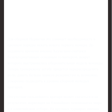
Для сборной Норвегии это означает необходимость в
срочном порядке искать нового первого номера. До
недавнего времени именно Хеукеланн считался
безальтернативным основным голкипером, вокруг
которого выстраивалась оборонительная модель команды.
Теперь тренерскому штабу придется перераспределять
роли, давать больше шансов резервистам и, возможно,
ускоренно подводить к уровню сборной молодых
вратарей.
Отсутствие сильнейшего вратаря может сказаться и на
результатах норвежцев на ближайших чемпионатах мира
и в олимпийском отборе. На крупных турнирах именно