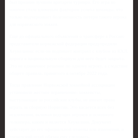
был признан лучшим вратарем турнира. Его игра во
многом стала ключевым фактором успеха команды, что
только подчеркивает болезненность потери такого игрока
для норвежского хоккея.
Еще до официального объявления о трансфере в Россию
представители норвежской федерации предупредили
Хеукеланна: если он подпишет контракт с клубом из КХЛ,
дорога в национальную сборную для него будет закрыта.
Это не единичное решение по одному игроку, а следствие
общего правила, принятого в октябре 2022 года.
Тогда правление Норвежской хоккейной ассоциации
установило жесткое ограничение: хоккеисты,
выступающие за российские клубы, не имеют права
играть за сборную Норвегии. Это касается всех без
исключения, включая ведущих игроков и основного
голкипера, каким и является Хеукеланн. Документ
действует до его официальной отмены или изменения, и
тренерский штаб обязан ему следовать.