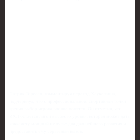
Патрик Торесен, комментируя переход Хеукеланна,
подчеркнул, что с профессиональной, спортивной точки
зрения выбор игрока вполне понятен. Он отметил, что
КХЛ остается лигой высокого уровня, которая может дать
хоккеисту мощный импульс для дальнейшего развития и
предоставить ему серьезный вызов.