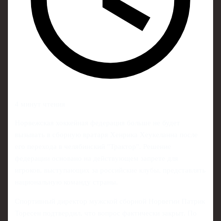
4 минут чтения
Норвежская хоккейная федерация больше не будет
вызывать в сборную вратаря Хенрика Хеукеланна после
его перехода в челябинский "Трактор". Решение
федерации основано на действующем запрете для
игроков, выступающих за российские клубы, представлять
национальную команду страны.
Спортивный директор мужской сборной Норвегии Патрик
Торесен подтвердил, что вопрос фактически закрыт. По