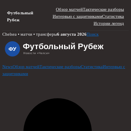
Обзор матчей
Тактические разборы
Футбольный
Интервью с защитниками
Статистика
Рубеж
Истории легенд
Skip
Chelsea • матчи • трансферы
6 августа 2026
Поиск
to
content
News
Обзор матчей
Тактические разборы
Статистика
Интервью с
защитниками