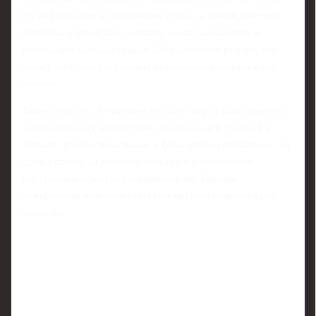
По информации из окружения клуба, за время действия
договора норвежский голкипер может заработать в
российской команде свыше 100 миллионов рублей, что
делает этот контракт одним из наиболее весомых в его
карьере.
Таким образом, Хеукеланн оказался перед классическим
выбором между интересами национальной сборной и
личным профессиональным и финансовым развитием. Он
сделал ставку на клубную карьеру и возможность
выступать в одной из сильнейших лиг Европы,
пожертвовав при этом статусом вратаря национальной
команды.