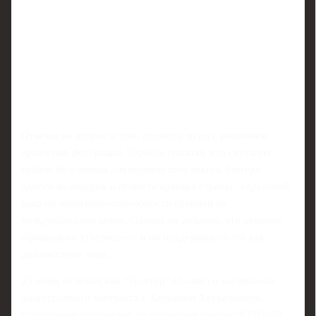
Отвечая на вопрос о том, согласен ли он с решением
правления федерации, Торесен признал, что ситуация
крайне болезненна для норвежского хоккея. Потеря
одного из лидеров и лучшего вратаря страны - серьезный
удар по конкурентоспособности сборной на
международной арене. Однако он добавил, что решение
официально утверждено, и он поддерживает его как
должностное лицо.
23 июня челябинский "Трактор" объявил о заключении
долгосрочного контракта с Хенриком Хеукеланном.
Соглашение рассчитано до окончания сезона-2027/2028.