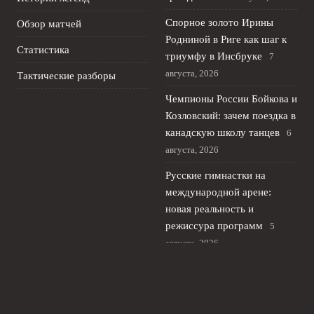
Спорное золото Ирины
Обзор матчей
Родниной в Риге как шаг к
Статистика
триумфу в Инсбруке
7
августа, 2026
Тактические разборы
Чемпионы России Бойкова и
Козловский: зачем поездка в
канадскую школу танцев
6
августа, 2026
Русские гимнастки на
международной арене:
новая реальность и
режиссура программ
5
августа, 2026
Гонка за четверными
калечит фигурное катание и
карьеру Сарновского и