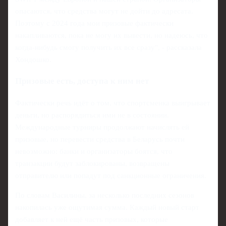
опасаются, что средства могут не дойти до адресата.
Поэтому с 2024 года мои призовые фактически
накапливаются, пока не могу их вывести, но надеюсь, что
когда-нибудь смогу получить их все сразу", - рассказала
Хондошко.
Призовые есть, доступа к ним нет
Фактически речь идёт о том, что спортсменка выигрывает
деньги, но распорядиться ими не в состоянии.
Международные турниры продолжают начислять ей
призовые, но перевести средства в Беларусь почти
невозможно: банки и организаторы боятся, что
транзакции будут заблокированы, возвращены
отправителю или попадут под санкционные ограничения.
По словам Василины, за несколько последних сезонов
накопилась уже ощутимая сумма. Каждый новый старт
добавляет к ней ещё часть призовых, которые