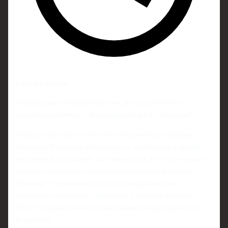
5 минут чтения
Белорусская синхронистка уже два года не может
получить призовые: "Деньги просто висят в воздухе"
Белорусская спортсменка по синхронному плаванию
Василина Хондошко столкнулась с необычной и крайне
неприятной ситуацией: уже около двух лет она не может
вывести свои честно заработанные призовые деньги.
Причина - ограничения и сбои в международных
банковских переводах, связанных с работой системы
SWIFT и финансовыми отношениями между Европой и
Беларусью.