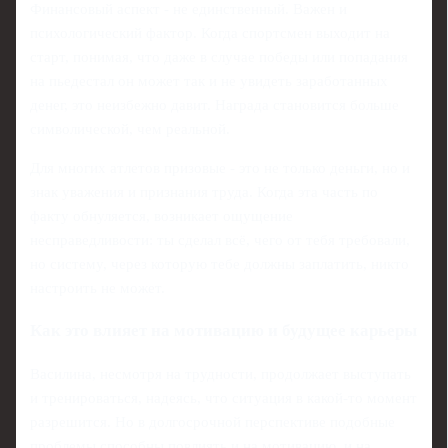
Финансовый аспект - не единственный. Важен и
психологический фактор. Когда спортсмен выходит на
старт, понимая, что даже в случае победы или попадания
на пьедестал он может так и не увидеть заработанных
денег, это неизбежно давит. Награда становится больше
символической, чем реальной.
Для многих атлетов призовые - это не только деньги, но и
знак уважения и признания труда. Когда эта часть по
факту обнуляется, возникает ощущение
несправедливости: ты сделал всё, чего от тебя требовали,
но систему, через которую тебе должны заплатить, никто
настроить не может.
Как это влияет на мотивацию и будущее карьеры
Василина, несмотря на трудности, продолжает выступать
и тренироваться, надеясь, что ситуация в какой‑то момент
разрешится. Но в долгосрочной перспективе подобные
проблемы способны повлиять и на мотивацию, и на