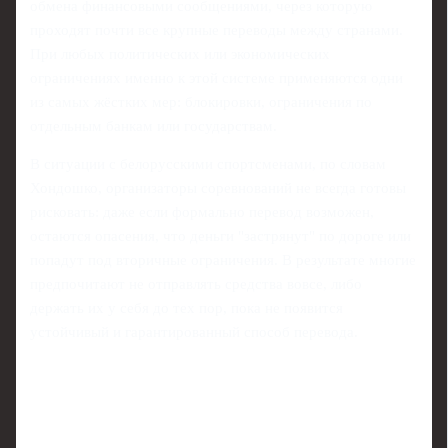
обмена финансовыми сообщениями, через которую
проходят почти все крупные переводы между странами.
При любых политических или экономических
ограничениях именно к этой системе применяются одни
из самых жёстких мер: блокировки, ограничения по
отдельным банкам или государствам.
В ситуации с белорусскими спортсменами, по словам
Хондошко, организаторы соревнований не всегда готовы
рисковать: даже если формально перевод возможен,
остаются опасения, что деньги "застрянут" по дороге или
попадут под вторичные ограничения. В результате многие
предпочитают не отправлять средства вовсе, либо
держать их у себя до тех пор, пока не появится
устойчивый и гарантированный способ перевода.