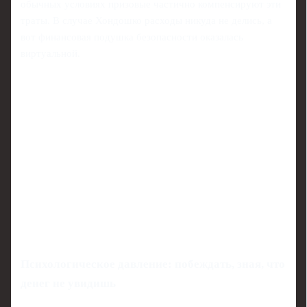
обычных условиях призовые частично компенсируют эти
траты. В случае Хондошко расходы никуда не делись, а
вот финансовая подушка безопасности оказалась
виртуальной.
Психологическое давление: побеждать, зная, что
денег не увидишь