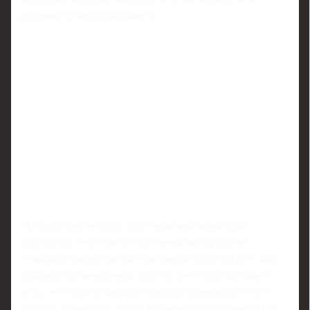
решение оставаться в спорте.
Молодые спортсмены, видя такие примеры, могут
задуматься, стоит ли вообще ориентироваться на
международные старты, если финансовая польза от них
оказывается призрачной. Для тех, кто только начинает
путь, этот фактор нередко становится решающим при
выборе, продолжать ли профессиональную карьеру или