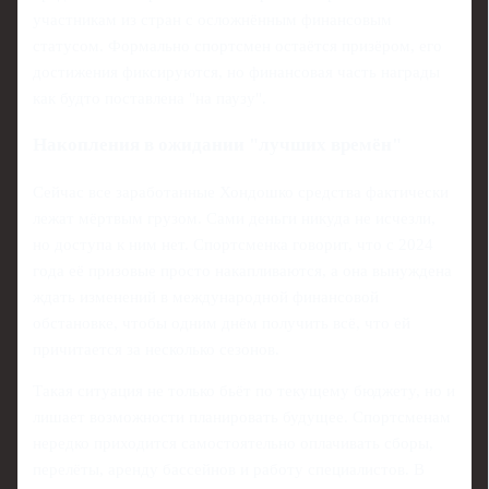
участникам из стран с осложнённым финансовым
статусом. Формально спортсмен остаётся призёром, его
достижения фиксируются, но финансовая часть награды
как будто поставлена "на паузу".
Накопления в ожидании "лучших времён"
Сейчас все заработанные Хондошко средства фактически
лежат мёртвым грузом. Сами деньги никуда не исчезли,
но доступа к ним нет. Спортсменка говорит, что с 2024
года её призовые просто накапливаются, а она вынуждена
ждать изменений в международной финансовой
обстановке, чтобы одним днём получить всё, что ей
причитается за несколько сезонов.
Такая ситуация не только бьёт по текущему бюджету, но и
лишает возможности планировать будущее. Спортсменам
нередко приходится самостоятельно оплачивать сборы,
перелёты, аренду бассейнов и работу специалистов. В