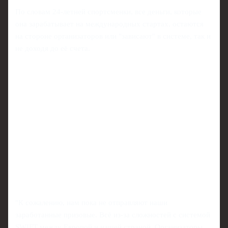
По словам 24‑летней спортсменки, все деньги, которые
она зарабатывает на международных стартах, остаются
на стороне организаторов или "зависают" в системе, так и
не доходя до её счета.
"К сожалению, нам пока не отправляют наши
заработанные призовые. Всё из-за сложностей с системой
SWIFT между Европой и нашей страной. Организаторы