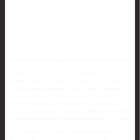
Организаторы турниров боятся потерять деньги
Хондошко объясняет, что международные организаторы
действуют не из злого умысла, а скорее из осторожности.
Любой неудачный перевод - это не только потерянное
время, но и риск, что деньги зависнут в банковской
системе без возможности оперативного возврата. Для
крупных турниров такие инциденты чреваты проверками,
юридическими нюансами и дополнительными расходами.
По этой причине, по словам спортсменки, многие
предпочитают временно не отправлять призовые