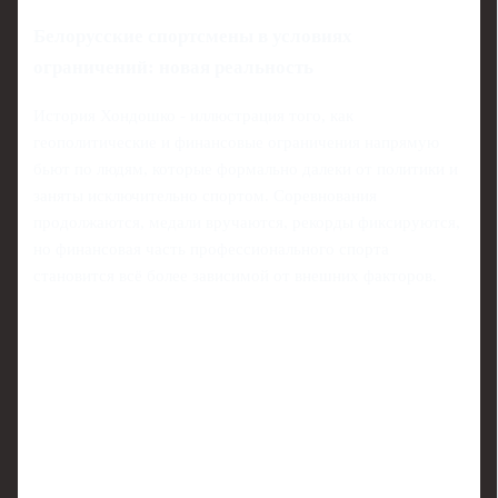
Белорусские спортсмены в условиях
ограничений: новая реальность
История Хондошко - иллюстрация того, как
геополитические и финансовые ограничения напрямую
бьют по людям, которые формально далеки от политики и
заняты исключительно спортом. Соревнования
продолжаются, медали вручаются, рекорды фиксируются,
но финансовая часть профессионального спорта
становится всё более зависимой от внешних факторов.