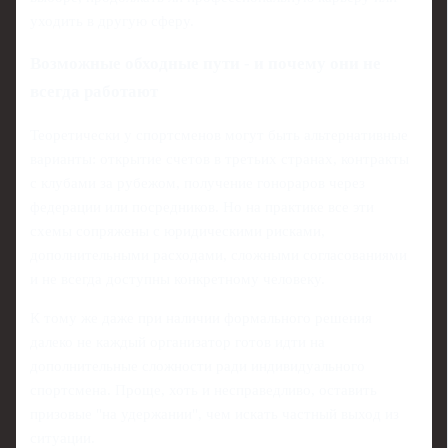
уходить в другую сферу.
Возможные обходные пути - и почему они не
всегда работают
Теоретически у спортсменов могут быть альтернативные
варианты: открытие счетов в третьих странах, контракты
с клубами за рубежом, получение гонораров через
федерации или посредников. Но на практике все эти
схемы сопряжены с юридическими рисками,
дополнительными расходами, сложными согласованиями
и не всегда доступны конкретному человеку.
К тому же даже при наличии формального решения
далеко не каждый организатор готов идти на
дополнительные сложности ради индивидуального
спортсмена. Проще, хоть и несправедливо, оставить
призовые "на удержании", чем искать частный выход из
ситуации.