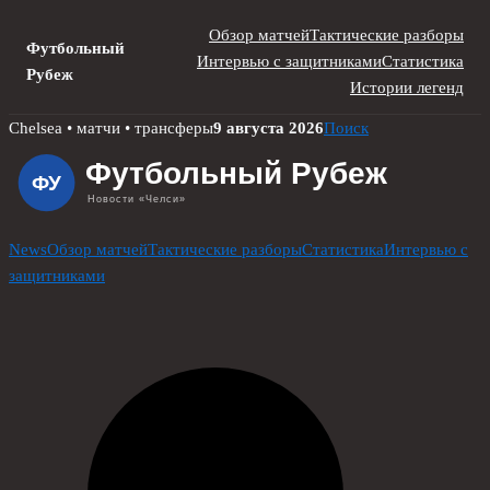
Обзор матчей
Тактические разборы
Футбольный
Интервью с защитниками
Статистика
Рубеж
Истории легенд
Skip
Chelsea • матчи • трансферы
9 августа 2026
Поиск
to
content
News
Обзор матчей
Тактические разборы
Статистика
Интервью с
защитниками