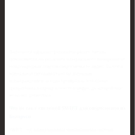
Получается парадокс: результаты растут, титулы
прибавляются, но реального материального поощрения от
международных стартов спортсменка не видит. То, что в
нормальной ситуации стало бы логичным
вознаграждением за годы тренировок, в её случае
превратилось в строку в отчёте и цифру, до которой она
не может дотянуться.
Что не так с системой SWIFT для спортсменов из
Беларуси
SWIFT - это международная межбанковская система