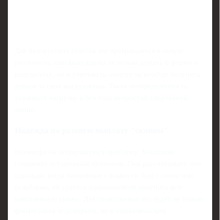
Для белорусских атлетов это превращается в новую
реальность: они вынуждены не только думать о форме и
результатах, но и учитывать, смогут ли вообще получить
деньги за свои выступления. Такая неопределённость
усиливает нагрузку и без того непростой спортивной
жизни.
Надежда на разовую выплату "скопом"
Несмотря на затянувшуюся проблему, Хондошко
сохраняет осторожный оптимизм. Она рассчитывает, что
однажды, когда банковские сложности будут сняты или
ослаблены, ей удастся одномоментно получить всю
накопленную сумму. Для спортсменки это будет не только
финансовым подспорьем, но и символическим