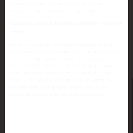
существуют лишь "на бумаге" или на иностранных
счетах, но не в реальной жизни спортсменки.
Карьера на пике, а денежные награды - только в
теории
Особенно болезненно эта ситуация выглядит на фоне
спортивных успехов Хондошко. На чемпионатах мира она
завоёвывала серебряную медаль в 2025 году, а также
бронзу в 2024 и 2025 годах. Для синхрониста такого
уровня призовые обычно становятся важной частью
дохода: они помогают оплачивать сборы, инвентарь,
восстановление, медицинскую поддержку и просто
обеспечивать базовую финансовую стабильность.