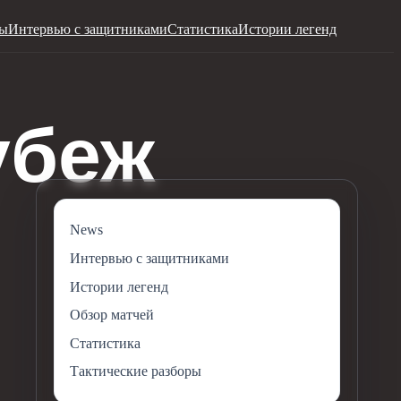
ры
Интервью с защитниками
Статистика
Истории легенд
News
Интервью с защитниками
Истории легенд
Обзор матчей
Статистика
Тактические разборы