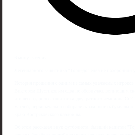
6 минут чтения
Легендарного защитника "Торпедо" едва не похоронили 
История прощания с одним из самых уважаемых игроков 
Виктором Шустиковым едва не обернулась вопиющим ска
что легендарного защитника, двукратного чемпиона ССС
матчей, первоначально собирались захоронить буквально 
краю Востряковского кладбища.
Об этом рассказал внук футболиста, бывший капитан "То
словам, борьба за достойное место для деда превратилась