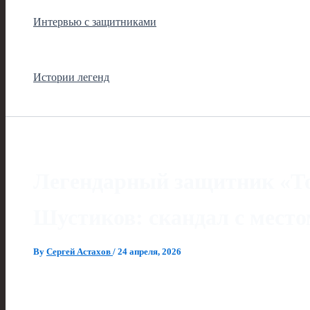
Интервью с защитниками
Истории легенд
Легендарный защитник «Т
Шустиков: скандал с место
By
Сергей Астахов
/
24 апреля, 2026