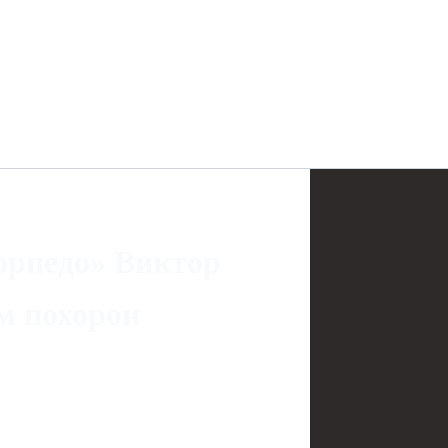
орпедо» Виктор
м похорон