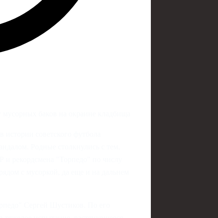
у мусорных баков на окраине кладбища
в истории советского футбола
ндалом. Родные столкнулись с тем,
Р и рекордсмена "Торпедо" по числу
рядом с мусоркой, да еще и на дальнем
рпедо" Сергей Шустиков. По его
 в тяжелое испытание, растянувшееся