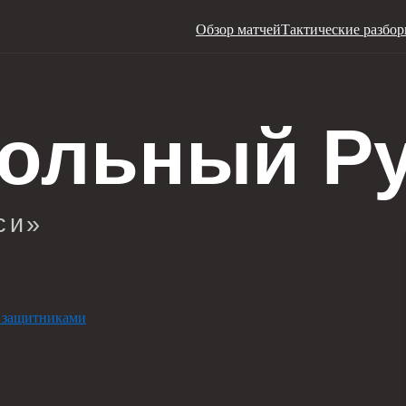
Обзор матчей
Тактические разбо
 защитниками