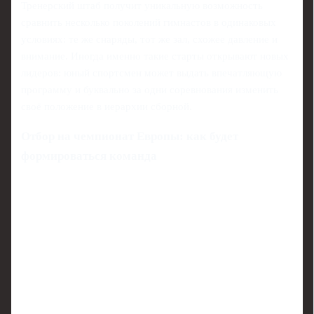
Тренерский штаб получит уникальную возможность
сравнить несколько поколений гимнастов в одинаковых
условиях: те же снаряды, тот же зал, схожее давление и
внимание. Иногда именно такие старты открывают новых
лидеров: юный спортсмен может выдать впечатляющую
программу и буквально за одни соревнования изменить
своё положение в иерархии сборной.
Отбор на чемпионат Европы: как будет
формироваться команда