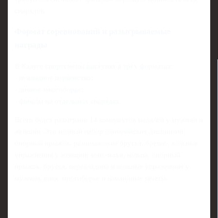
снарядов.
Формат соревнований и разыгрываемые
награды
В Калуге спортсмены выступят в трёх форматах:
- командное первенство;
- личное многоборье;
- финалы на отдельных снарядах.
Всего будет разыграно 14 комплектов медалей у мужчин и
женщин. Это полный набор олимпийских дисциплин:
опорный прыжок, разновысокие брусья, бревно, вольные
упражнения у женщин; конь-махи, кольца, опорный
прыжок, брусья, перекладина и вольные упражнения у
мужчин, плюс многоборье и командные зачёты.