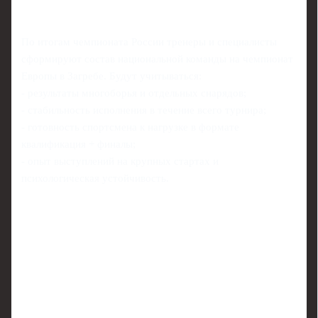
По итогам чемпионата России тренеры и специалисты
сформируют состав национальной команды на чемпионат
Европы в Загребе. Будут учитываться:
- результаты многоборья и отдельных снарядов;
- стабильность исполнения в течение всего турнира;
- готовность спортсмена к нагрузке в формате
квалификация + финалы;
- опыт выступлений на крупных стартах и
психологическая устойчивость.