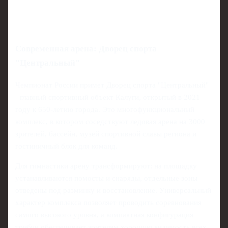
Современная арена: Дворец спорта
"Центральный"
Чемпионат России примет Дворец спорта "Центральный"
- главный спортивный объект Калуги, открытый в 2021
году к 650-летию города. Это многофункциональный
комплекс, в котором соседствуют ледовая арена на 3000
зрителей, бассейн, музей спортивной славы региона и
гостиничный блок для команд.
Для гимнастики арену трансформируют: на площадку
устанавливаются помосты и снаряды, отдельные зоны
отведены под разминку и восстановление. Универсальный
характер комплекса позволяет проводить соревнования
самого высокого уровня, а компактная конфигурация
трибун обеспечивает зрителям хорошую видимость всех