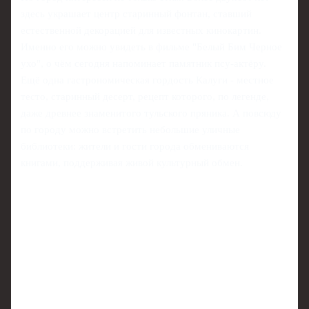
здесь украшает центр старинный фонтан, ставший
естественной декорацией для известных кинокартин.
Именно его можно увидеть в фильме "Белый Бим Черное
ухо", о чём сегодня напоминает памятник псу-актёру.
Ещё одна гастрономическая гордость Калуги - местное
тесто, старинный десерт, рецепт которого, по легенде,
даже древнее знаменитого тульского пряника. А повсюду
по городу можно встретить небольшие уличные
библиотеки: жители и гости города обмениваются
книгами, поддерживая живой культурный обмен.