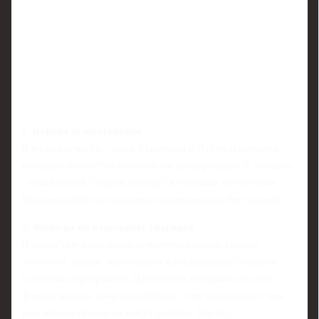
1.
Борьба за многоборье
В мужской части - дуэль Маринова и Духно и попытки
молодых гимнастов навязать им конкуренцию. У женщин
- поиск новой "первой номера" в условиях отсутствия
Мельниковой и постепенного возвращения Листуновой.
2.
Финалы на отдельных снарядах
Именно там чаще всего появляются самые смелые
элементы, редкие комбинации и рискованные попытки
усложнить программы. Для многих специалистов эти
финалы важнее даже многоборья - они показывают, чем
российские гимнасты могут удивить Европу.