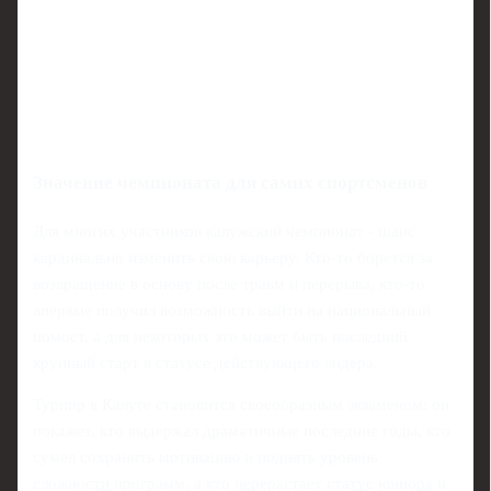
Значение чемпионата для самих спортсменов
Для многих участников калужский чемпионат - шанс
кардинально изменить свою карьеру. Кто-то борется за
возвращение в основу после травм и перерыва, кто-то
впервые получил возможность выйти на национальный
помост, а для некоторых это может быть последний
крупный старт в статусе действующего лидера.
Турнир в Калуге становится своеобразным экзаменом: он
покажет, кто выдержал драматичные последние годы, кто
сумел сохранить мотивацию и поднять уровень
сложности программ, а кто перерастает статус юниора и