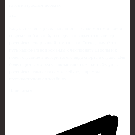
готов к взрослым победам.
***
Калуга, с её историей, связанностью с космосом и новой
современной ареной, на неделю превратится в центр
российской спортивной гимнастики. Отсюда начнётся
путь национальной команды к чемпионату Европы и к
новой странице в истории этого вида спорта в стране. Для
болельщиков это редкая возможность увидеть будущее
российской гимнастики уже сейчас, в прямом
противостоянии сильнейших.
Поделиться