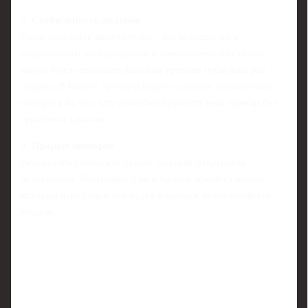
3.
Стабильность лидеров
Одно успешное выступление - это хорошо, но в
современном международном гимнастическом сезоне
важно уметь выдавать высокий уровень несколько раз
подряд. В Калуге тренеры будут особенно внимательно
смотреть на тех, кто способен провести весь турнир без
серьёзных срывов.
4.
Прорыв юниоров
Всегда интересно, кто станет главным открытием
чемпионата. Возможно, уже в Калуге появятся имена,
которые через пару лет будут бороться за олимпийские
медали.