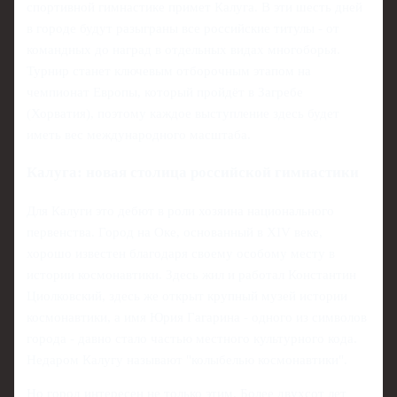
спортивной гимнастике примет Калуга. В эти шесть дней
в городе будут разыграны все российские титулы - от
командных до наград в отдельных видах многоборья.
Турнир станет ключевым отборочным этапом на
чемпионат Европы, который пройдёт в Загребе
(Хорватия), поэтому каждое выступление здесь будет
иметь вес международного масштаба.
Калуга: новая столица российской гимнастики
Для Калуги это дебют в роли хозяина национального
первенства. Город на Оке, основанный в XIV веке,
хорошо известен благодаря своему особому месту в
истории космонавтики. Здесь жил и работал Константин
Циолковский, здесь же открыт крупный музей истории
космонавтики, а имя Юрия Гагарина - одного из символов
города - давно стало частью местного культурного кода.
Недаром Калугу называют "колыбелью космонавтики".
Но город интересен не только этим. Более двухсот лет