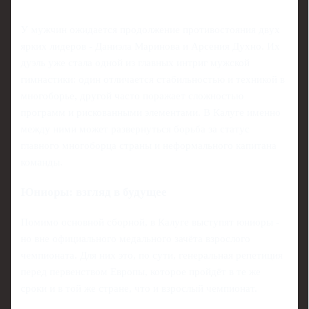
У мужчин ожидается продолжение противостояния двух
ярких лидеров - Даниэла Маринова и Арсения Духно. Их
дуэль уже стала одной из главных интриг мужской
гимнастики: один отличается стабильностью и техникой в
многоборье, другой часто поражает сложностью
программ и рискованными элементами. В Калуге именно
между ними может развернуться борьба за статус
главного многоборца страны и неформального капитана
команды.
Юниоры: взгляд в будущее
Помимо основной сборной, в Калуге выступят юниоры -
но вне официального медального зачёта взрослого
чемпионата. Для них это, по сути, генеральная репетиция
перед первенством Европы, которое пройдёт в те же
сроки и в той же стране, что и взрослый чемпионат.