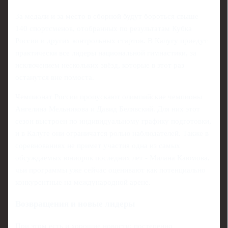
За медали и за место в сборной будут бороться свыше
140 спортсменов, отобранных по результатам Кубка
России и других контрольных стартов. В Калугу приедут
практически все лидеры национальной гимнастики, за
исключением нескольких звёзд, которые в этот раз
останутся вне помоста.
Чемпионат России пропускают олимпийские чемпионы
Ангелина Мельникова и Давид Белявский. Для них этот
сезон выстроен по индивидуальному графику подготовки,
и в Калуге они ограничатся ролью наблюдателей. Также в
соревнованиях не примет участия одна из самых
обсуждаемых юниорок последних лет - Милана Каюмова,
чьи программы уже сейчас оценивают как потенциально
конкурентные на международной арене.
Возвращения и новые лидеры
При этом есть и хорошие новости: постепенно