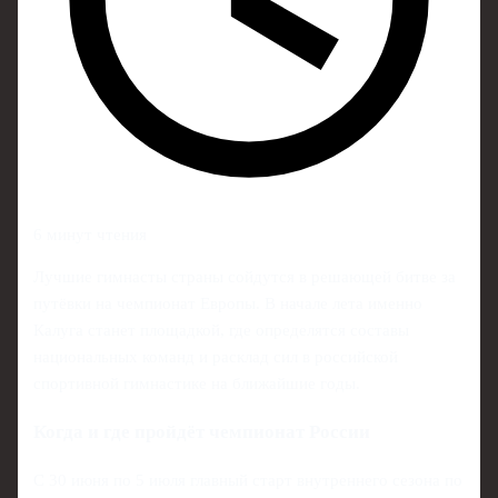
6 минут чтения
Лучшие гимнасты страны сойдутся в решающей битве за
путёвки на чемпионат Европы. В начале лета именно
Калуга станет площадкой, где определятся составы
национальных команд и расклад сил в российской
спортивной гимнастике на ближайшие годы.
Когда и где пройдёт чемпионат России
С 30 июня по 5 июля главный старт внутреннего сезона по