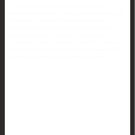
восстанавливается после проблем со здоровьем
олимпийская чемпионка Токио-2020 Виктория Листунова.
Улучшение её состояния открывает перспективу
возвращения на международный уровень, и каждое её
появление на помосте вызывает особый интерес у
специалистов. Даже если в Калуге она не будет на пике
формы, сам факт участия и качество исполнения станут
важными сигналами перед европейским сезоном.