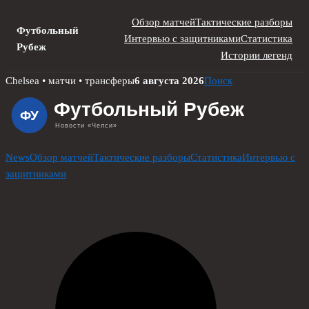
Обзор матчей
Тактические разборы
Футбольный
Интервью с защитниками
Статистика
Рубеж
Истории легенд
Skip
Chelsea • матчи • трансферы
6 августа 2026
Поиск
to
content
News
Обзор матчей
Тактические разборы
Статистика
Интервью с
защитниками