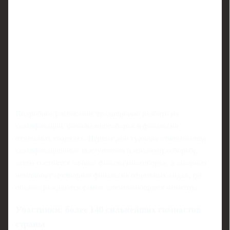
Подробное расписание традиционно разбито на
квалификации, финалы многоборья и финалы на
отдельных снарядах. Первые дни турнира отведены под
квалификационные выступления и командную борьбу,
затем состоятся личные финалы многоборья, а завершат
чемпионат зрелищные финалы на отдельных видах, где
обычно рождаются самые запоминающиеся моменты.
Участники: более 140 сильнейших гимнастов
страны