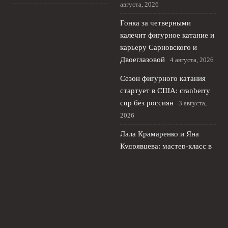
августа, 2026
Гонка за четверными
калечит фигурное катание и
карьеру Сарновского и
Двоеглазовой
4 августа, 2026
Сезон фигурного катания
стартует в США: cranberry
cup без россиян
3 августа,
2026
Лала Крамаренко и Яна
Кудрявцева: мастер‑класс в
Москве и новая жизнь после
спорта
2 августа, 2026
© 2026 Футбольный Рубеж
Новости «Челси»