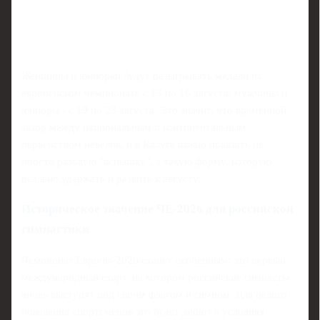
Женщины и юниорки будут разыгрывать медали на
европейском чемпионате с 13 по 16 августа, мужчины и
юниоры - с 19 по 23 августа. Это значит, что временной
зазор между национальным и континентальным
первенством невелик, и в Калуге важно показать не
просто разовую "вспышку", а такую форму, которую
реально удержать и развить к августу.
Историческое значение ЧЕ‑2026 для российской
гимнастики
Чемпионат Европы-2026 станет особенным: это первый
международный старт, на котором российские гимнасты
вновь выступят под своим флагом и гимном. Для целого
поколения спортсменов это будет дебют в условиях