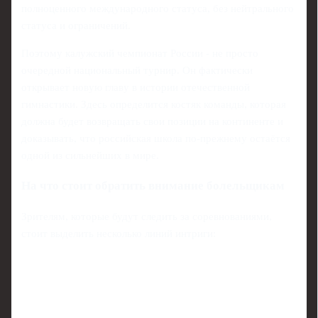
полноценного международного статуса, без нейтрального
статуса и ограничений.
Поэтому калужский чемпионат России - не просто
очередной национальный турнир. Он фактически
открывает новую главу в истории отечественной
гимнастики. Здесь определится костяк команды, которая
должна будет возвращать свои позиции на континенте и
доказывать, что российская школа по‑прежнему остаётся
одной из сильнейших в мире.
На что стоит обратить внимание болельщикам
Зрителям, которые будут следить за соревнованиями,
стоит выделить несколько линий интриги: