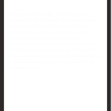
***
История Артура Дмитриева - это не только череда
медалей и титулов. Это пример того, насколько важны в
спорте умение начинать сначала и способность
адаптироваться к переменам. Он дважды строил
партнерство с нуля, дважды проходил через
формирование доверия, взаимопонимания, отработку
сложнейших элементов. Один и тот же человек сумел
раскрыться по-разному рядом с двумя несовпадающими
по стилю партнершами - и в обоих случаях дойти до
олимпийского золота.