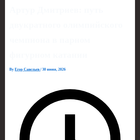
Артур Дмитриев: путь
двукратного олимпийского
чемпиона в парном
фигурном катании
By
Егор Савельев
/
30 июня, 2026