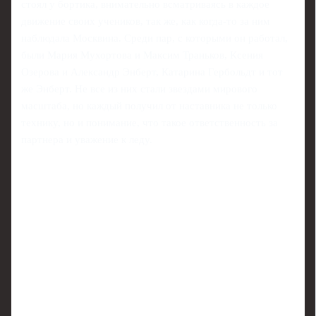
стоял у бортика, внимательно всматриваясь в каждое
движение своих учеников, так же, как когда-то за ним
наблюдала Москвина. Среди пар, с которыми он работал,
были Мария Мухортова и Максим Траньков, Ксения
Озерова и Александр Энберт, Катарина Гербольдт и тот
же Энберт. Не все из них стали звездами мирового
масштаба, но каждый получил от наставника не только
технику, но и понимание, что такое ответственность за
партнера и уважение к леду.