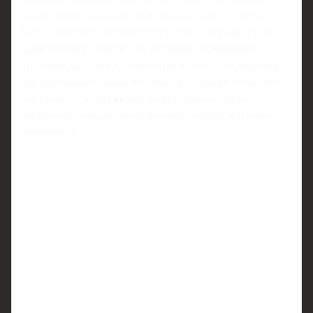
однако время, как позже выяснилось, было упущено.
Когда Дмитриева доставили в столицу, операция стала
единственным шансом - но организм, переживший
огромные нагрузки и десятилетия в спорте, не выдержал.
Так завершилась жизнь человека, который до последнего
дня стоял на льду, уже не в роли чемпиона, а в роли
наставника, передающего свое мастерство следующим
поколениям.