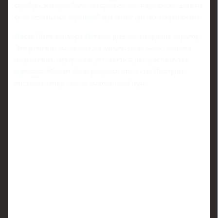
серебро, которое было воспринято как поражение, хотя по
сути оставалось вершиной для сотен других спортсменов.
После Лиллехаммера Наталья решила завершить карьеру.
Это решение выглядело логичным: годы колоссального
напряжения, внутренняя усталость и уже достигнутая
вершина. Многие были уверены, что и сам Дмитриев
поставит точку - но он выбрал иной путь.