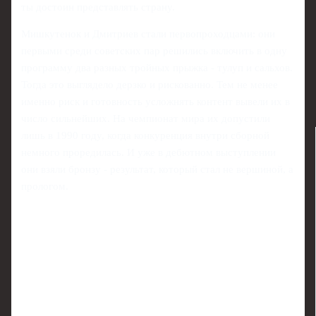
ты достоин представлять страну.
Мишкутенок и Дмитриев стали первопроходцами: они
первыми среди советских пар решились включить в одну
программу два разных тройных прыжка - тулуп и сальхов.
Тогда это выглядело дерзко и рискованно. Тем не менее
именно риск и готовность усложнять контент вывели их в
число сильнейших. На чемпионат мира их допустили
лишь в 1990 году, когда конкуренция внутри сборной
немного проредилась. И уже в дебютном выступлении
они взяли бронзу - результат, который стал не вершиной, а
прологом.