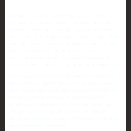
По характеру он был требовательным, но не жестоким.
Учеников не унижал, не ломал, а объяснял, показывал,
добивался через повторение и разбор. При этом всегда
болел за них по-настоящему, переживал не меньше, чем в
свои соревновательные годы. Многие отмечали, что он
умел находить язык и с подростками, и с уже
состоявшимися спортсменами: где-то пошутить, где-то
жестко пресечь легкомыслие, а иногда просто выслушать.
В последние годы Дмитриев особенно много времени
уделял молодым парам - тем, кто только делал первые
шаги в сложнейшей дисциплине фигурного катания. Он
поправлял технику выбросов, объяснял тонкости
поддержки, помогал выстроить взаимодействие в паре.
Для многих юных спортсменов сама возможность
работать рядом с двукратным олимпийским чемпионом
была сильнейшей мотивацией.