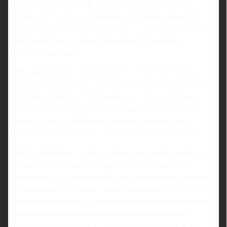
спортивные структуры, искать ресурсы и доказывать
миру, что Россия остается великой фигурной державой.
Его победы в Альбервиле и Нагано - это не только личные
достижения, но и символ продолжения традиций в
меняющемся мире.
Его кончина стала шоком для тех, кто знал его лично, и
для тех, кто помнил его по олимпийским прокатам. Ушёл
человек, который не любил громких слов, но оставил за
собой громкий след. Он жил на льду и ушел, по сути, из
той же точки - с тренерских сборов, выполняя свою
работу и продолжая дело, которому посвятил всю жизнь.
Артур Дмитриев - не просто имя в протоколах и списках
чемпионов. Это один из тех, кто расширял границы
возможного в парном катании, кто показывал, как можно
сочетать силу и тонкость, спорт и искусство, амбицию и
уважение к партнёру. Его рекорды и олимпийские титулы
стали частью фундаментальной истории фигурного
катания. А память о нем - в каждом юном спортсмене,