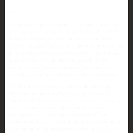
***
В парное катание Артур пришел с тем, чего тогда почти
никто не имел: он обладал мощной прыжковой базой. Его
первые шаги в фигурном катании были в одиночном
разряде, и первый тренер делал ставку именно на него как
на одиночника. Отсюда - умение выполнять все тройные
прыжки, редкое для парников того времени. Позже
именно эта база дала ему серьезное преимущество и
позволила расширить технический диапазон программ.
В 1986 году судьбоносное решение приняла Тамара
Москвина: она поставила Артура в пару с Натальей
Мишкутенок. Дуэт сложился не просто удачно - он сразу
же стал одним из самых перспективных в стране.
Конкуренция в советском фигурном катании была
чудовищной: попасть на чемпионат мира означало пройти
жесточайший отбор, выдержать давление и доказать, что