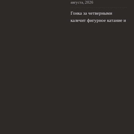
августа, 2026
Гонка за четверными
калечит фигурное катание и
карьеру Сарновского и
Двоеглазовой
4 августа, 2026
© 2026 Футбольный Рубеж
Новости «Челси»
News
Интервью с защитниками
Истории легенд
Обзор матчей
Статистика
Тактические разборы