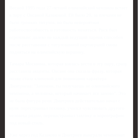
Весной 1995 года 27-летний олимпийский чемпион встает
в пару с Оксаной Казаковой. Ей было 20, за плечами не
было громких титулов, но была невероятная
работоспособность и готовность меняться. Риск был
огромным: далеко не каждый ведущий парник способен
после расставания с титулованной партнершей снова
подняться на олимпийскую вершину.
Тамара Москвина, которая взялась вести и эту пару, сразу
расставила акценты. Оксане она сказала фразу, которая
позже стала ключевой для понимания характера
Дмитриева: "Запомни, ты получаешь не олимпийского
чемпиона, а человека, который начинает все заново". Это
не была фигура речи. Дмитриев действительно начал с
нуля: перестраивал технику, учился чувствовать другого
человека рядом, перенастраивал тактику и хореографию
под новый стиль.
Уже через год Казакова и Дмитриев выиграли чемпионат