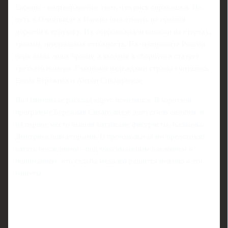
Европы - подтверждение того, что риск оправдался. Но
путь к Олимпиаде в Нагано был отнюдь не прямой
дорогой к триумфу. Их сопровождали ошибки на стартах,
травмы, неидеальная готовность. На чемпионате России
пара взяла лишь бронзу и входила в сборную в статусе
третьего номера. Главными надеждами страны считались
Елена Бережная и Антон Сихарулидзе.
На Олимпиаде расклад вдруг поменялся. В короткой
программе Бережная/Сихарулидзе допустили ошибки, и
на первое место вышли китайские фигуристы. Казакова/
Дмитриев шли вторыми. В произвольной им предстояло
катать последними - под максимальным давлением и
пониманием, что судьба медалей решится именно в эти
минуты.