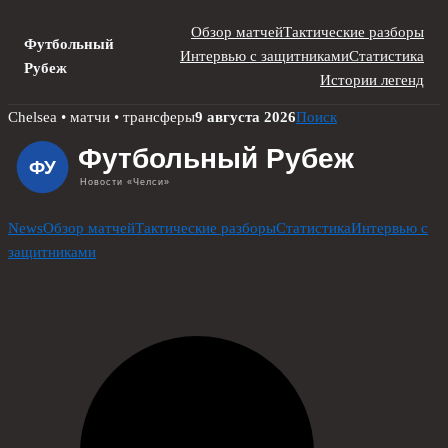
Обзор матчей
Тактические разборы
Футбольный
Интервью с защитниками
Статистика
Рубеж
Истории легенд
Skip
Chelsea • матчи • трансферы
9 августа 2026
Поиск
to
content
News
Обзор матчей
Тактические разборы
Статистика
Интервью с
защитниками