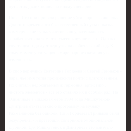
путь этих двоих пошел по иному сценарию.
После Игр они приняли решение уйти в профессионалы.
Для того времени это был естественный путь: показы,
коммерческие туры, участие в шоу, возможность
зарабатывать на том, что умеешь лучше всего. Однако
спустя два года дуэт вернулся на любительский лед. К
тому моменту ситуация в мире парного катания уже
изменилась.
В спор вернулись Екатерина Гордеева и Сергей Гриньков -
пара, чьё имя тогда произносили почти с благоговением.
Их считали недосягаемыми: гармония, артистизм,
чистота элементов - все это ставило их в особый ряд. На
Олимпиаде в Лиллехаммере 1994 года Мишкутенок/
Дмитриев откатали свою программу на музыку
Рахманинова без ошибок. Но и Гордевева/Гриньков были
безупречны - и превзошли соперников эмоциональной
глубиной. Для Мишкутенок и Дмитриева это означало