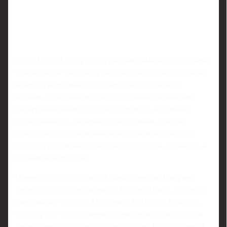
Сезон 1990/91 превратился в их звездный час. Программа
"Грезы любви" на музыку Ференца Листа стала для пары
визитной карточкой и эталоном для всего парного
катания. Их катание восхищало: плавное скольжение,
филигранное взаимодействие партнеров, идеальная
согласованность движений. Каждая линия, каждый
поворот корпуса были выверены до мелочей. За этой
красотой стояли часы тяжелой работы, боль, усталость и
бесконечные прогоны.
Именно с этой программой Мишкутенок и Дмитриев
завоевали золото чемпионатов Европы и мира, а затем и
олимпийское золото в Альбервиле 1992 года. Казалось,
что впереди - годы доминирования, новый цикл побед и
закрепление статуса непобедимой пары. Но спортивный