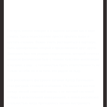
Его путь многое говорит и о парном катании как о виде
спорта. Здесь недостаточно просто прыгать выше и
крутить сложнее. Важно уметь растворяться в партнёре,
быть одновременно опорой и продолжением друг друга.
Дмитриев был тем редким спортсменом, который сочетал
мощную физическую базу с тонким чувством композиции
и музыки, а еще - с готовностью брать ответственность не
только за себя, но и за того, кто рядом на льду.
Для российского фигурного катания Артур Евгеньевич
стал фигурой, стоящей особняком. Он оказался мостом
между эпохой советской школы, с ее жесткой системой
отбора и колоссальной конкуренцией, и новой российской
реальностью, когда приходилось заново выстраивать