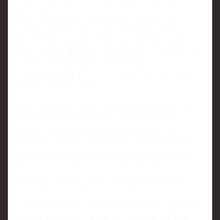
В начале июня он, как и бесчисленное количество раз до
этого, отправился на тренировочные сборы в Орел.
Обычная рабочая поездка: лед, юные спортсмены,
бесконечные подсказки, отработка элементов, правка
каждой мелочи. Дмитриев был в своей естественной среде
- у борта, наблюдающим, поправляющим,
поддерживающим. Но через несколько дней наставник,
чемпион, легенда - ушел.
Тамара Москвина, человек, который определил всю его
спортивную судьбу, сообщила страшную новость. На
сборах у Артура случился сердечный приступ. Его
доставили в Москву, где провели экстренную операцию.
Врачам пришлось ввести его в искусственную кому, но
выйти из нее он уже не смог. Позже выяснилось, что
причиной стало расслоение аорты - коварное и часто
поздно диагностируемое заболевание.
Симптомы поначалу посчитали неопасными. В орловской
больнице серьезных поводов для тревоги не увидели,