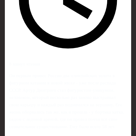
8 минут чтения
Он первым принес России два олимпийских золота в
фигурном катании в новой эпохе - уже после распада
СССР. Артур Дмитриев стал фигуристом-уникумом,
человеком, который несколько раз заново выстраивал
свою карьеру и каждый раз поднимался на вершину. Его
жизнь оборвалась так же, как и прошла - у бортика катка,
рядом с ледовой ареной, где он провел почти всё свое
сознательное существование. Ему было всего 58 лет.