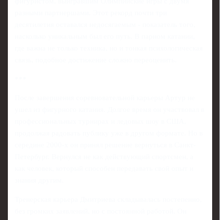
фигуристом, выигравшим Олимпийские игры с двумя
разными партнершами. Этот рекорд почти три
десятилетия оставался недосягаемым - показатель того,
насколько уникальным был его путь. В парном катании,
где важна не только техника, но и тонкая психологическая
связь, подобное достижение сложно переоценить.
***
После завершения соревновательной карьеры Артур не
ушел из фигурного катания. Долгое время он участвовал в
профессиональных турнирах и ледовых шоу в США,
продолжая радовать публику уже в другом формате. Но в
середине 2000-х он принял решение вернуться в Санкт-
Петербург. Вернулся не как действующий спортсмен, а
как человек, который способен передавать свой опыт и
знания другим.
Тренерская карьера Дмитриева складывалась постепенно,
без громких заявлений, но с постоянной работой. Он