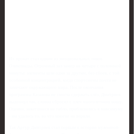
Их прокат стал одним из эмоциональных пиков
Олимпиады. Огромный зал замер на четыре с половиной
минуты: элементы шли один за другим, без сбоев, с той
особенной концентрацией, когда спортсмены почти не
замечают окружающего мира. После окончания
программы Казакова не смогла сдержать слёз, Дмитриев
выдохнул так, словно сбросил с плеч многолетнюю ношу.
Оценки, зажегшиеся на табло, приблизились к максимуму
- им удалось то, во что многие не верили.
Так Артур Дмитриев стал первым в истории мужчиной-