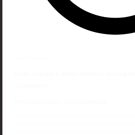
5 минут чтения
Роль отбора в современной штрафной
усложнять
Новая реальность для защитников
В 2025 году борьба в штрафной площади уже совсем не п
подальше». Отбор в зоне, где каждый контакт может прив
в тонкую работу на грани геометрии и психологии. Вопро