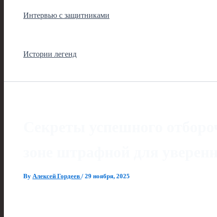
Интервью с защитниками
Истории легенд
Секреты успешного отбороч
зоне штрафной для уверен
By
Алексей Гордеев
/
29 ноября, 2025