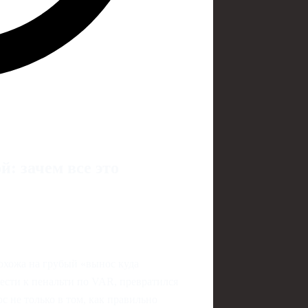
: зачем все это
охожа на грубый «вынос куда
ести к пенальти по VAR, превратился
с не только в том, как правильно