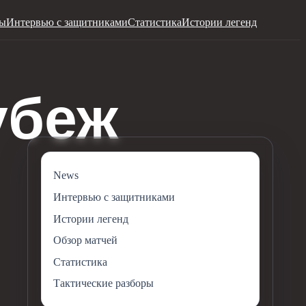
ры
Интервью с защитниками
Статистика
Истории легенд
News
Интервью с защитниками
Истории легенд
Обзор матчей
Статистика
Тактические разборы