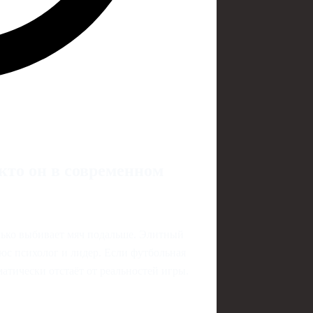
кто он в современном
лько выбивает мяч подальше. Элитный
с психолог и лидер. Если футбольная
матически отстаёт от реальностей игры.