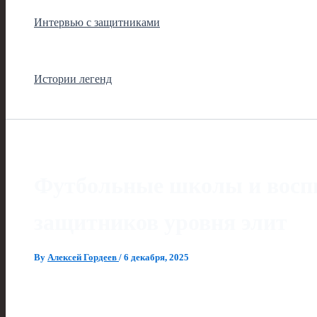
Интервью с защитниками
Истории легенд
Футбольные школы и восп
защитников уровня элит
By
Алексей Гордеев
/
6 декабря, 2025