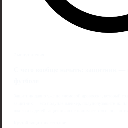
7 минут чтения
С чего вообще начать: защитник — 
футболе
Защитник давно уже не «ломовой дровосек», который то
защитник — это полуплеймейкер, полуполузащитник, плю
школа для детей защитников не понимает этого, она авто
Крутой защитник сегодня: