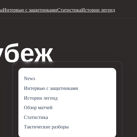
ры
Интервью с защитниками
Статистика
Истории легенд
News
Интервью с защитниками
Истории легенд
Обзор матчей
Статистика
Тактические разборы