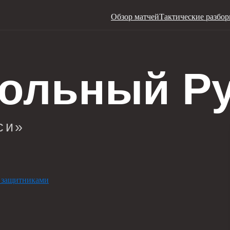
Обзор матчей
Тактические разбо
 защитниками