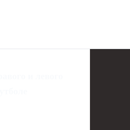
равого и левого
утболе