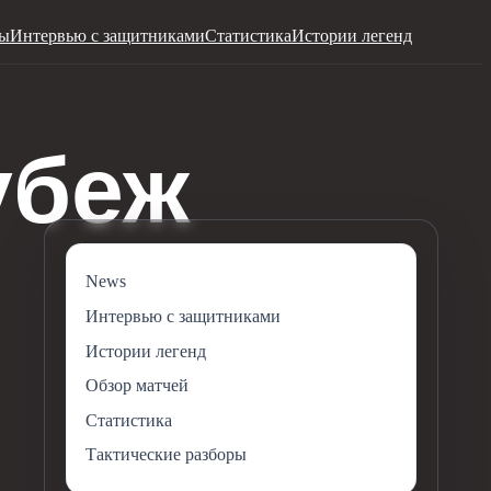
ры
Интервью с защитниками
Статистика
Истории легенд
News
Интервью с защитниками
Истории легенд
Обзор матчей
Статистика
Тактические разборы