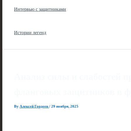
Интервью с защитниками
Истории легенд
Анализ силы и слабостей п
фланговых защитников в ф
By
Алексей Гордеев
/
29 ноября, 2025