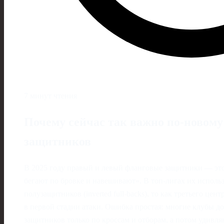
7 минут чтения
Почему сейчас так важно по‑новому
защитников
В 2025 году правый и левый фланговые защитники — это
бегают по бровке и навешивают». В топ‑лигах их исполь
полузащитников (inverted full-backs), то как третьего це
в первой стадии атаки. Ошибка простая: многие клубы д
защитников только по кроссам и отборам, а потом удивля