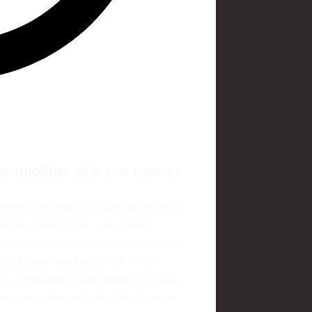
м вообще все эти схемы
оминает бомбардиров и вратаря, но на
бороны. Их задача — не просто
контролировать оппонентов и снижать
ждый защитник работает в жестко
ита, блокировка траекторий, подборы.
 и куча игроков в своей штрафной не