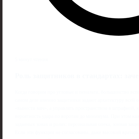
5 минут чтения
Роль защитников в стандартах: заче
Когда говорим про угловые и пенальти, большинство всп
самом деле именно защитники задают архитектуру всей о
«вынести мяч», а управлять пространством в штрафной, 
вероятность удара по воротам до минимума. При этом ка
заданных зонах и ролях: персональная опека, зонная защ
Если эти функции не согласованы, даже высокий вратарь