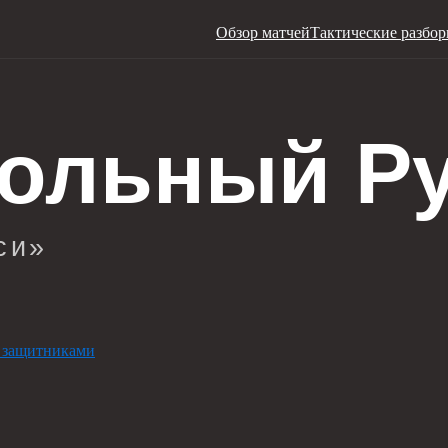
Обзор матчей
Тактические разбо
 защитниками