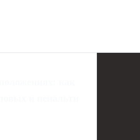
положениях: как
ловых и пенальти