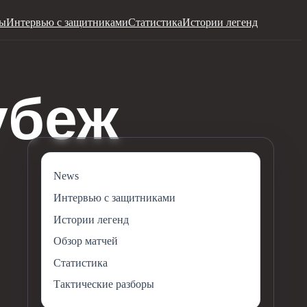
ры
Интервью с защитниками
Статистика
Истории легенд
News
Интервью с защитниками
Истории легенд
Обзор матчей
Статистика
Тактические разборы