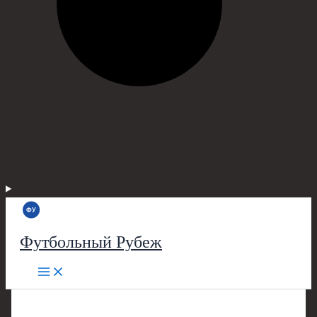
Футбольный Рубеж