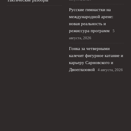
Тактические разборы
Русские гимнастки на
международной арене:
новая реальность и
режиссура программ
5
августа, 2026
Гонка за четверными
калечит фигурное катание и
карьеру Сарновского и
Двоеглазовой
4 августа, 2026
Сезон фигурного катания
стартует в США: cranberry
cup без россиян
3 августа,
2026
© 2026 Футбольный Рубеж
Новости «Челси»