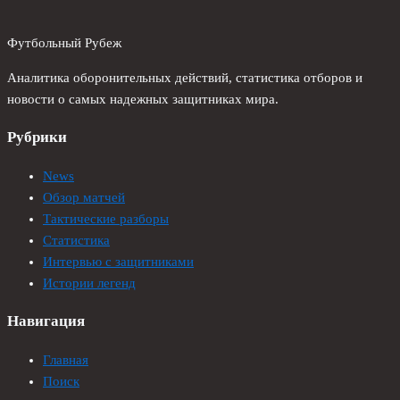
Футбольный Рубеж
Аналитика оборонительных действий, статистика отборов и
новости о самых надежных защитниках мира.
Рубрики
News
Обзор матчей
Тактические разборы
Статистика
Интервью с защитниками
Истории легенд
Навигация
Главная
Поиск