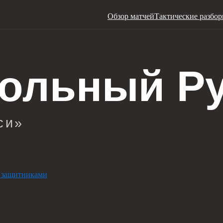
Обзор матчей
Тактические разбо
 защитниками