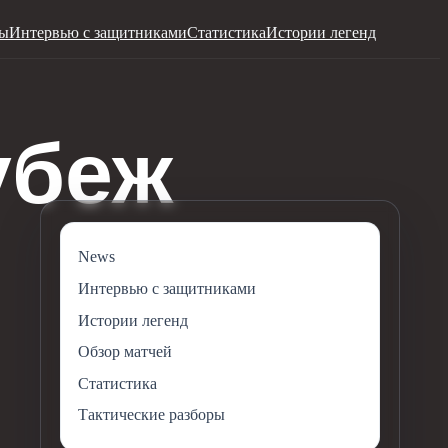
ры
Интервью с защитниками
Статистика
Истории легенд
News
Интервью с защитниками
Истории легенд
Обзор матчей
Статистика
Тактические разборы