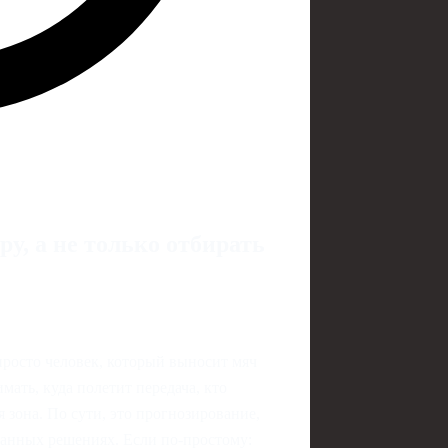
у, а не только отбирать
просто человек, который выносит мяч
мать, куда полетит передача, кто
я зона. По сути, это прогнозирование,
ванных решениях. Если по‑простому: