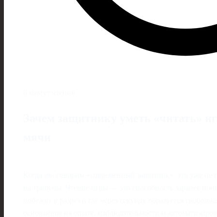
6 минут чтения
Зачем защитнику уметь «читать» игр
мячи
Когда мы говорим «современный защитник», это уже не 
на трибуны. Чтение игры — это способность заранее пони
побежит в разрез и где через секунду образуется свободна
основанное на опыте, наблюдательности и автоматизиро