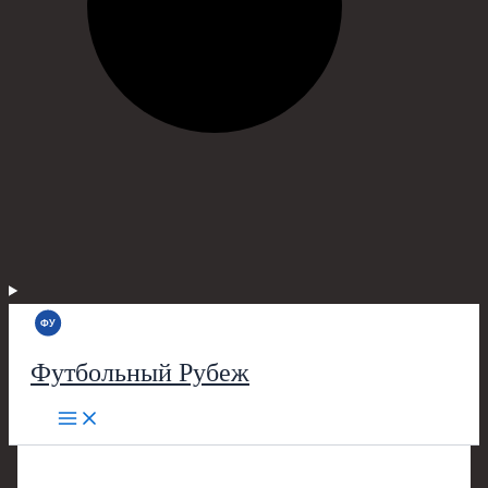
Футбольный Рубеж