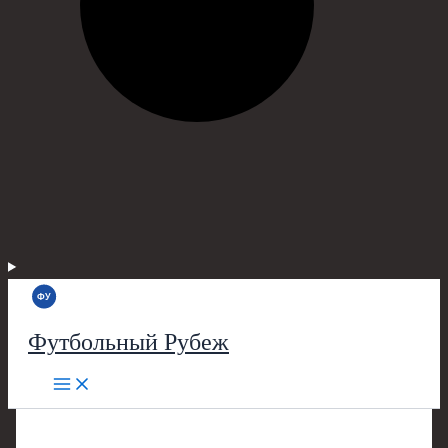
Футбольный Рубеж