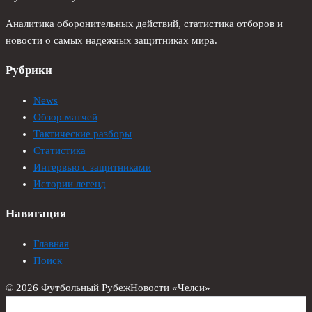
Аналитика оборонительных действий, статистика отборов и
новости о самых надежных защитниках мира.
Рубрики
News
Обзор матчей
Тактические разборы
Статистика
Интервью с защитниками
Истории легенд
Навигация
Главная
Поиск
© 2026 Футбольный Рубеж
Новости «Челси»