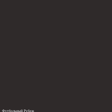
Футбольный Рубеж