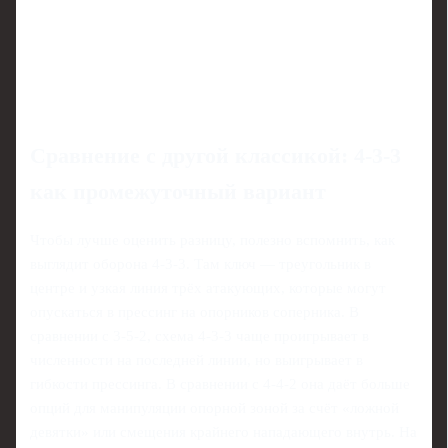
Сравнение с другой классикой: 4-3-3
как промежуточный вариант
Чтобы лучше оценить разницу, полезно вспомнить, как
выглядит оборона 4-3-3. Там ключ — треугольник в
центре и узкая линия трёх атакующих, которые могут
опускаться в прессинг на опорников соперника. В
сравнении с 3-5-2, схема 4-3-3 чаще проигрывает в
численности на последней линии, но выигрывает в
гибкости прессинга. В сравнении с 4-4-2 она даёт больше
опций для манипуляции опорной зоной за счёт «ложной
девятки» или смещения крайнего нападающего внутрь. На