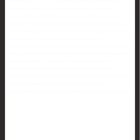
компактности. У 5-3-2 дистанции между линиями, как
правило, меньше: три центральных полузащитника
держатся ближе к своим защитникам, особенно при
низком блоке. Это затрудняет передачу между линиями,
но оставляет сопернику больше свободы на флангах, если
латерали не успевают сужаться вовремя. В 4-4-2
горизонтальная плотность неплохая, однако пространство
между нападающими и центральными полузащитниками
иногда «рвётся», особенно когда команда пытается
прессинговать высоко, но не успевает подтягивать
среднюю линию. В таких зонах игрок «десятого номера»
соперника может получать мяч без давления и
разворачивать атаку, что критично на уровне сильных лиг.