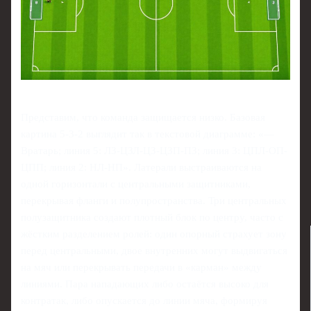
Представим, что команда защищается низко. Базовая
картина 5-3-2 выглядит так в текстовой диаграмме: «—
Вратарь; линия 5: ЛЗ-ЦЗЛ-ЦЗ-ЦЗП-ПЗ; линия 3: ЦПЛ-ОП-
ЦПП; линия 2: НЛ-НП». Латерали выстраиваются на
одной горизонтали с центральными защитниками,
перекрывая фланги и полупространства. Три центральных
полузащитника создают плотный блок по центру, часто с
жёстким разделением ролей: один опорный страхует зону
перед центральными, двое внутренних могут выдвигаться
на мяч или перекрывать передачи в «карман» между
линиями. Пара нападающих либо остаётся высоко для
контратак, либо опускается до линии мяча, формируя