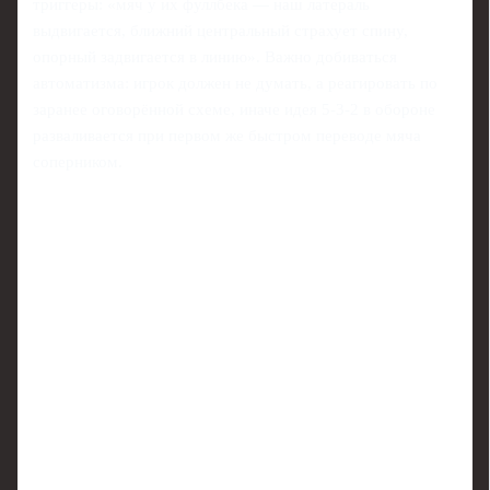
триггеры: «мяч у их фуллбека — наш латераль
выдвигается, ближний центральный страхует спину,
опорный задвигается в линию». Важно добиваться
автоматизма: игрок должен не думать, а реагировать по
заранее оговорённой схеме, иначе идея 5-3-2 в обороне
разваливается при первом же быстром переводе мяча
соперником.