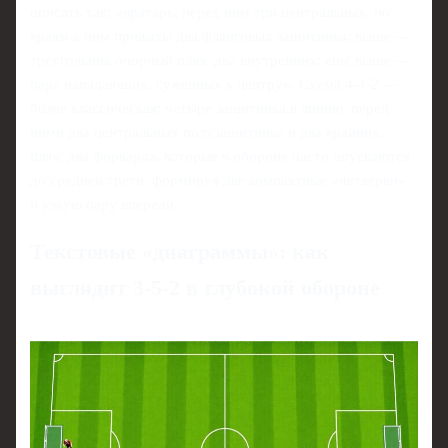
описать так: «вратарь; перед ним три центральных, по
краям к ним прижаты два фланговых защитника; выше —
треугольник опорный плюс два внутренних; ещё выше —
пара нападающих, суженных к центру». Схема 4-4-2 —
более классическая: четыре защитника в линию, перед
ними два центральных полузащитника и два крайних,
плюс два форварда, которые в обороне часто опускаются
до средней трети, формируя две компактные «четвёрки»
и узкую пару впереди.
Текстовые «диаграммы»: как
выглядит 3-5-2 в глубокой обороне