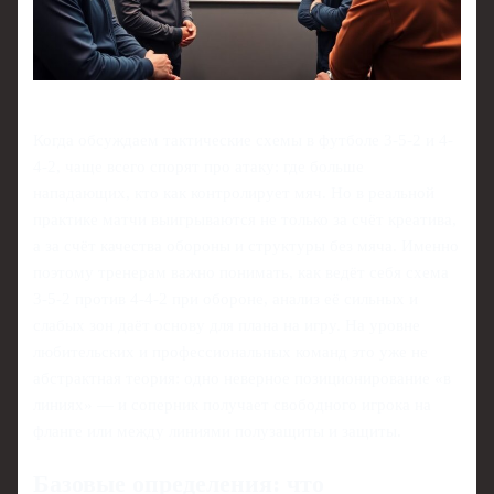
Когда обсуждаем тактические схемы в футболе 3-5-2 и 4-
4-2, чаще всего спорят про атаку: где больше
нападающих, кто как контролирует мяч. Но в реальной
практике матчи выигрываются не только за счёт креатива,
а за счёт качества обороны и структуры без мяча. Именно
поэтому тренерам важно понимать, как ведёт себя схема
3-5-2 против 4-4-2 при обороне, анализ её сильных и
слабых зон даёт основу для плана на игру. На уровне
любительских и профессиональных команд это уже не
абстрактная теория: одно неверное позиционирование «в
линиях» — и соперник получает свободного игрока на
фланге или между линиями полузащиты и защиты.
Базовые определения: что