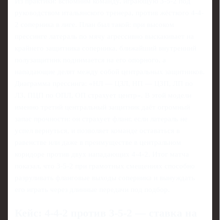
Из практики: вспомним команду, играющую 3-5-2 под
руководством итальянского тренера, против жёсткого 4-4-
2 соперника в лиге. План был такой: при высоком
прессинге латераль по мячу агрессивно выскакивает на
крайнего защитника соперника, ближайший внутренний
полузащитник поднимается на его опорного, а
нападающие делят между собой центральных защитников.
Диаграмма прессинга: «НЛ — ЦЗЛ, НП — ЦЗП, ЛП по
ЛЗ, ПЦП по ОПЛ, ОП страхует центр». В этой модели
именно третий центральный защитник даёт огромный
запас прочности: он страхует фланг, если латераль не
успел вернуться, и позволяет команде оставаться в
равенстве или даже в преимуществе в центральном
коридоре против двух нападающих 4-4-2. Итог матча
показал, что 3-5-2 при грамотных смещениях способно
разруливать фланговые выходы соперника и вынуждать
его играть через длинные передачи под подбор.
Кейс: 4-4-2 против 3-5-2 — ставка на