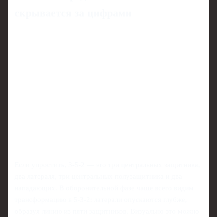
скрывается за цифрами
Если упростить, 3-5-2 — это три центральных защитника,
два латераля, три центральных полузащитника и два
нападающих. В оборонительной фазе чаще всего видим
трансформацию в 5-3-2: латерали опускаются глубже,
образуя линию из пяти защитников. Визуально это можно