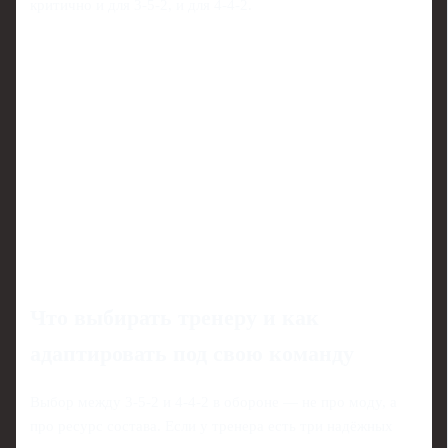
критично и для 3-5-2, и для 4-4-2.
Что выбирать тренеру и как
адаптировать под свою команду
Выбор между 3-5-2 и 4-4-2 в обороне — не про моду, а
про ресурс состава. Если у тренера есть три надёжных