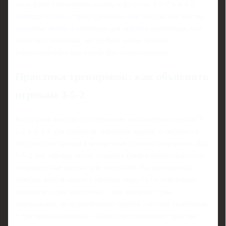
этом фоне тактические схемы в футболе 3-5-2 и 4-4-2
выглядят более «структурными»: они предлагают жёстко
заданные линии и понятные для игроков ориентиры, что
облегчает обучение, но требует очень чёткого
взаимодействия при смене фаз атака–оборона.
Практика тренировок: как объяснять
игрокам 3-5-2
Когда речь заходит про обучение тактическим схемам 3-
5-2 и 4-4-2 для тренеров, ключевая задача — перевести
абстрактные цифры в конкретные правила поведения. Для
3-5-2 это, прежде всего, «законы тройки центральных» и
«маршрутные карты» для латералей. На тренировках
полезно использовать условные игры 7х7 с текстовым
заданием: «три защитника + два латераля + два
центральных полузащитника» против «четыре защитника
+ три полузащитника». Тренер проговаривает простые