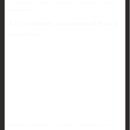
компактность и мешая соперникам разыгрывать через
опорников.
4-4-2 в обороне: классический блок и
его нюансы
Защитная структура 4-4-2 привычно описывается как