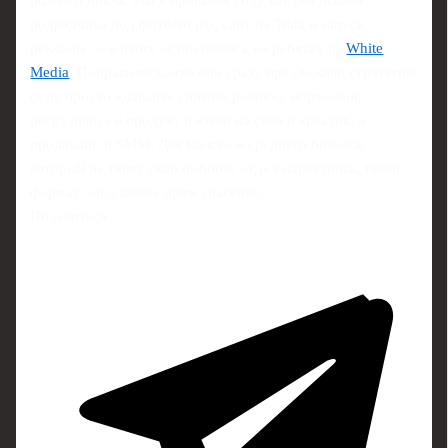
полного цикла. Мы в прошлом году как раз искали
подрядчика под фото/видео, сайт на Tilda и запуск
рекламы — в итоге остановились на ребятах из
White
Media
. Понравилось, что они сразу предложили стратегию
(а не просто «давайте снимем ролик»), нормально
погрузились в продукт и взяли на себя и креатив, и
продакшн, и SMM. Для малого и среднего бизнеса,
который не тянет свой in-house отдел маркетинга, такой
формат «под ключ» прям спасение.
Поделиться