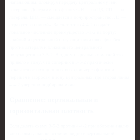
нападающим, блокируя передачу центральному или
латералю. Диаграмма по флангу: «Н — на ЦЗ, ЛП — на
латераля, ЦПЛ — смещается в полупространство, ЛЗ —
страхует за спиной». За счёт этого 4-4-2 создаёт
локальное численное преимущество 3-в-2 на борту:
крайний и центральный полузащитники плюс фуллбек
против латераля и ближайшего центрального
полузащитника 3-5-2. В одном из реальных матчей это
привело к тому, что соперник в 3-5-2 практически
отказался от позиционных выходов через фланги и
перешёл к забросам в зону центральных, где вторая линия
4-4-2 уверенно подбирала мячи.
Сравнение: вертикальная и
горизонтальная плотность
Если делать схему 3-5-2 против 4-4-2 при обороне анализ
«по слоям», главное отличие видно в вертикальной