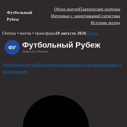
Обзор матчей
Тактические разборы
Футбольный
Интервью с защитниками
Статистика
Рубеж
Истории легенд
Skip
Chelsea • матчи • трансферы
10 августа 2026
Поиск
to
content
News
Обзор матчей
Тактические разборы
Статистика
Интервью с
защитниками