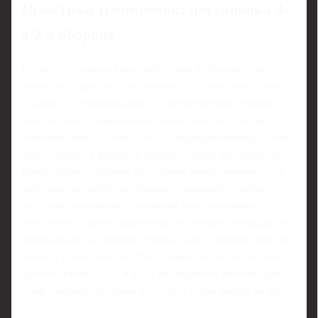
Практика тренировок: постановка 4-
4-2 в обороне
Схема 4-4-2 кажется простой только на бумаге: «две
линии, все сдвигаются за мячом». На самом деле самое
сложное — синхронизация. В тренировочном режиме
полезно давать упражнение «волна передач» против
оборонительного блока 4-4-2: атакующая команда катает
мяч от фланга к флангу, а защита обязана двигаться как
единое целое, сохраняя расстояние между линиями и не
допуская раскрытия центрального коридора. Тренер
постоянно напоминает: «крайний полузащитник не
опускается в линию защитников без нужды, форварды не
проваливаются слишком глубоко, иначе соперник получит
свободу для перевода». В настоящих курсы по тактике
футбола схемы 3-5-2 и 4-4-2 разбираются именно через
такие базовые паттерны, а не через голые цифры на доске.