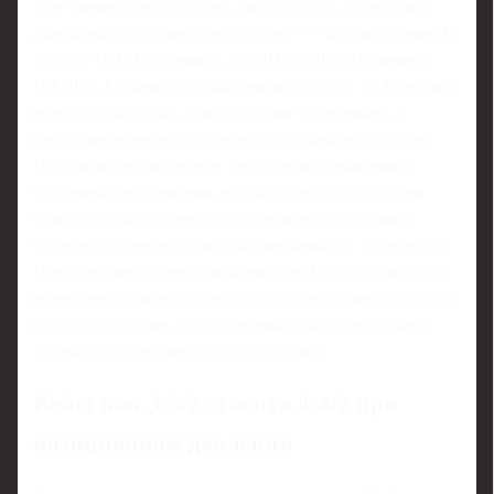
«две линии по четыре плюс два впереди». В текстовой
диаграмме это можно показать так: «— Вратарь; линия 4:
ЛЗ-ЦЗЛ-ЦЗП-ПЗ; линия 4: ЛП-ЦПЛ-ЦПП-ПП; линия 2:
НЛ-НП». Крайние полузащитники работают по флангам и
полупространствам, помогая своим защитникам, а
центральные держат опорную зону, смещаясь под мяч.
Пара нападающих держит центральных защитников
соперника в напряжении, но в фазе глубокой обороны
один из форвардов нередко оттягивается чуть ниже,
страхуя опорников и закрывая линейный пас в «десятку».
При правильной синхронизации блок 4-4-2 даёт высокую
поперечную плотность, но требует колоссального объёма
работы от крайних полузащитников, которые обязаны
успевать и в прессинг, и в подстраховку.
Кейс: как 3-5-2 «гасит» 4-4-2 при
позиционном давлении