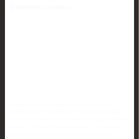
фланговое давление
Обратная ситуация: команда в 4-4-2 встречается с
соперником в 3-5-2, при этом соперник активно строит
атаки через латералей. Тренерский штаб решает: «Режем
фланги». В обороне структура выглядит так: крайний
полузащитник встаёт чуть выше, почти в линию с