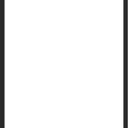
центральных защитника и выносливые латерали, логично
склониться к 3-5-2, обеспечив команде стабильность в
центральной оси и плотный низкий блок. Если же есть
быстрые крайние полузащитники и нападающие,
способные много работать без мяча, 4-4-2 даёт отличный
баланс между прессингом и компактностью. В любом
случае важно не просто выбрать схему, а встроить её в
системное обучение: через полевые упражнения, видео,
разборы кейсов и постоянную коррекцию деталей. Тогда
тактические схемы в футболе 3-5-2 и 4-4-2 перестают
быть загадочным набором цифр и превращаются в
понятный для игроков алгоритм действий в каждой фазе
обороны.
Комментарии
МаринаМаркетолог
22-06-2026 14:44
Если тема статьи про продвижение бизнеса в цифре,
очень советую обратить внимание на небольшие студии