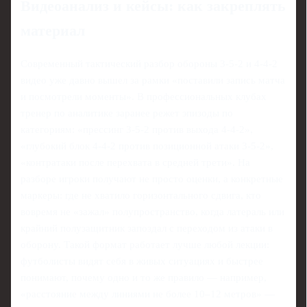
Видеоанализ и кейсы: как закреплять
материал
Современный тактический разбор обороны 3-5-2 и 4-4-2
видео уже давно вышел за рамки «поставили запись матча
и посмотрели моменты». В профессиональных клубах
тренер по аналитике заранее режет эпизоды по
категориям: «прессинг 3-5-2 против выхода 4-4-2»,
«глубокий блок 4-4-2 против позиционной атаки 3-5-2»,
«контратаки после перехвата в средней трети». На
разборе игроки получают не просто оценки, а конкретные
маркеры: где не хватило горизонтального сдвига, кто
вовремя не «зажал» полупространство, когда латераль или
крайний полузащитник запоздал с переходом из атаки в
оборону. Такой формат работает лучше любой лекции:
футболисты видят себя в живых ситуациях и быстрее
понимают, почему одно и то же правило — например,
«расстояние между линиями не более 10–12 метров» —