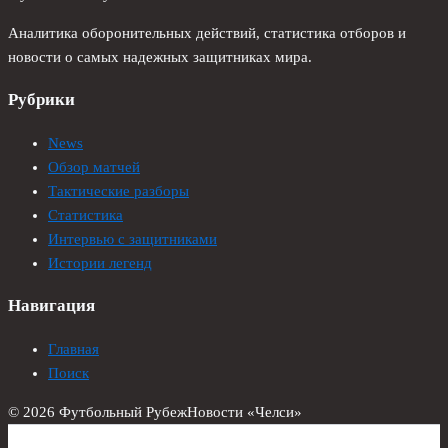
Аналитика оборонительных действий, статистика отборов и
новости о самых надежных защитниках мира.
Рубрики
News
Обзор матчей
Тактические разборы
Статистика
Интервью с защитниками
Истории легенд
Навигация
Главная
Поиск
© 2026 Футбольный Рубеж
Новости «Челси»