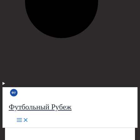
Футбольный Рубеж