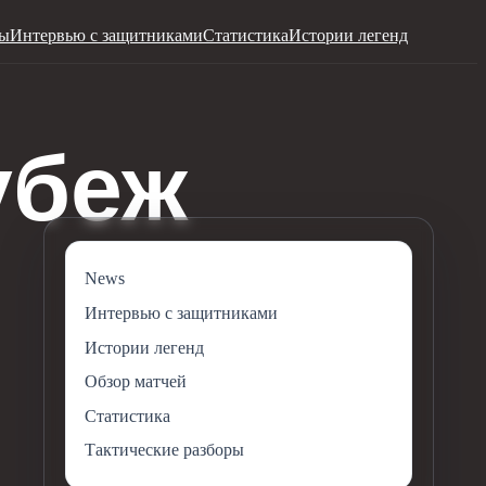
ры
Интервью с защитниками
Статистика
Истории легенд
News
Интервью с защитниками
Истории легенд
Обзор матчей
Статистика
Тактические разборы