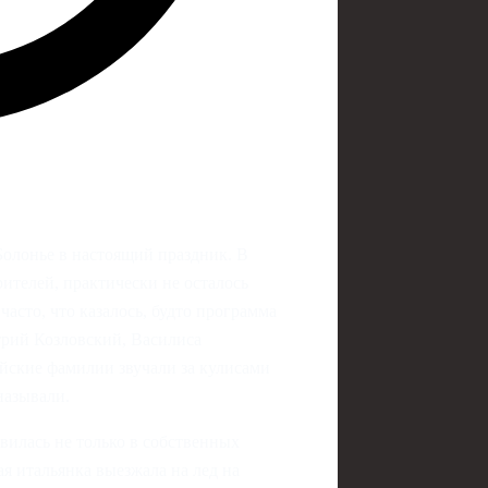
Болонье в настоящий праздник. В
рителей, практически не осталось
асто, что казалось, будто программа
трий Козловский, Василиса
йские фамилии звучали за кулисами
называли.
вилась не только в собственных
я итальянка выезжала на лед на