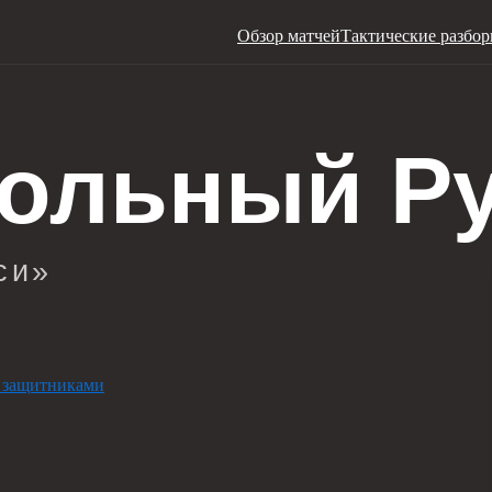
Обзор матчей
Тактические разбо
 защитниками