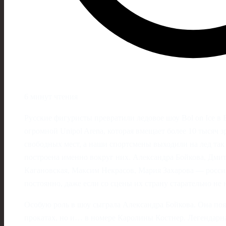
6 минут чтения
Русские фигуристы превратили ледовое шоу Bol on Ice в 
огромной Unipol Arena, которая вмещает более 10 тысяч з
свободных мест, а наши спортсмены выходили на лед так ч
построена именно вокруг них. Александра Бойкова, Дми
Кагановская, Максим Некрасов, Мария Захарова — росси
постоянно, даже если со сцены их страну старательно не 
Особую роль в шоу сыграла Александра Бойкова. Она поя
прокатах, но и… в номере Каролины Костнер. Легендарна