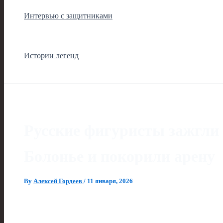
Интервью с защитниками
Истории легенд
Русские фигуристы зажгли b
Болонье и покорили арену
By
Алексей Гордеев
/
11 января, 2026