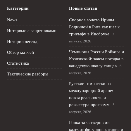
Категории
Новые статьи
News
Спорное золото Ирины
Родниной в Риге как шаг к
Интервью с защитниками
триумфу в Инсбруке
7
августа, 2026
Истории легенд
Чемпионы России Бойкова и
Обзор матчей
Козловский: зачем поездка в
Статистика
канадскую школу танцев
6
августа, 2026
Тактические разборы
Русские гимнастки на
международной арене:
новая реальность и
режиссура программ
5
августа, 2026
Гонка за четверными
калечит фигурное катание и