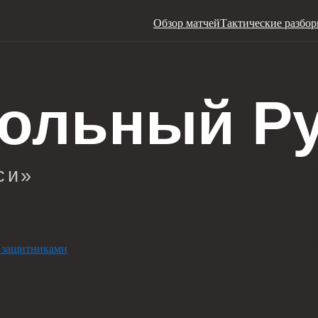
Обзор матчей
Тактические разбо
 защитниками