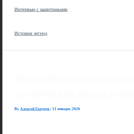
Интервью с защитниками
Истории легенд
Мирра Андреева на australi
исторический рекорд и нов
By
Алексей Гордеев
/
21 января, 2026