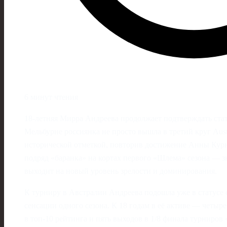
6 минут чтения
18-летняя Мирра Андреева продолжает подтверждать стат
Мельбурне россиянка не просто вышла в третий круг Austr
исторической отметкой, повторив достижение Анны Курни
подряд «баранка» на кортах первого «Шлема» сезона — зн
выходит на новый уровень зрелости и доминирования.
К турниру в Австралии Андреева подошла уже в статусе 
сенсации одного сезона. К 18 годам в её активе — четыр
в топ‑10 рейтинга и пять выходов в 1/8 финала турниров