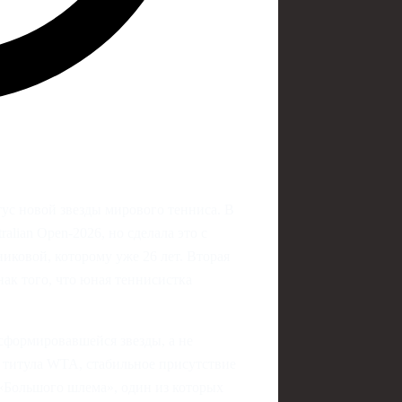
ус новой звезды мирового тенниса. В
alian Open‑2026, но сделала это с
ковой, которому уже 26 лет. Вторая
ак того, что юная теннисистка
сформировавшейся звезды, а не
е титула WTA, стабильное присутствие
 «Большого шлема», один из которых