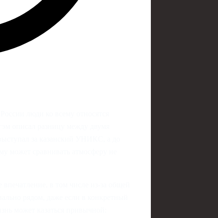
 России люди ко всему относятся
гэм описал разницу между двумя
 выступал за казанский УНИКС, а до
ому может сравнивать атмосферу не
 впечатление, в том числе из‑за общей
вально рядом, даже если в конкретный
изнь может казаться привычной: