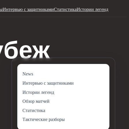
ры
Интервью с защитниками
Статистика
Истории легенд
News
Интервью с защитниками
Истории легенд
Обзор матчей
Статистика
Тактические разборы