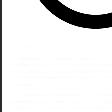
6 минут чтения
"В Израиле постоянно чувствовалось дыхание войны, а в
спокойнее" - так американский баскетболист Маркус Бин
странами, где ему довелось играть. В прошлом сезоне он
этого несколько лет провел в чемпионате Израиля, и пот
понаслышке.
Бингэм признается, что Израиль произвел на него сильное
напряженности. По его словам, там война ощущается бук
момент в твоем городе все относительно тихо. Внешне ж