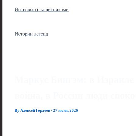
Интервью с защитниками
Истории легенд
Маркус Бингэм: в Израиле 
война, в России люди споко
By
Алексей Гордеев
/
27 июня, 2026