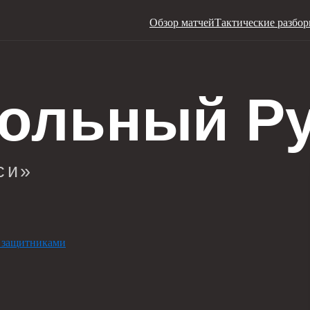
Обзор матчей
Тактические разбо
 защитниками