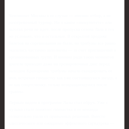
Чемпионат Москвы в ее случае — именно отбор, а не
разогревочный турнир. Ни о каком «иммунитете» или
льготах речи не идет: после пропуска сезона Лала в тех
же условиях, что и остальные. В открытой продаже
билетов на соревнования не было, но трибуны все равно
оказались частично заполнены — за счет приглашений и
организованных групп. И именно ради таких моментов
зрители приходят даже на тренировочные дни: перед
выходом Крамаренко трибуны начали скандировать ее
имя, встречая гимнастку как уже состоявшуюся звезду, а
не как спортсменку, только возвращающуюся после
травмы.
Первым видом в программе Лалы стал обруч. Уже с
музыки стало понятно: гимнастка и ее команда
сознательно ушли от привычных решений. Вместо
классического или ожидаемо эффектного саундтрека —