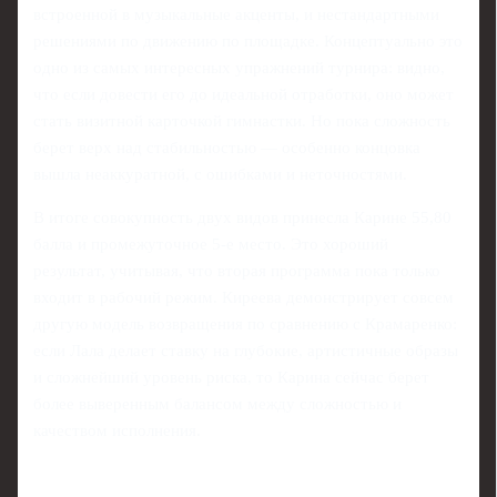
встроенной в музыкальные акценты, и нестандартными
решениями по движению по площадке. Концептуально это
одно из самых интересных упражнений турнира: видно,
что если довести его до идеальной отработки, оно может
стать визитной карточкой гимнастки. Но пока сложность
берет верх над стабильностью — особенно концовка
вышла неаккуратной, с ошибками и неточностями.
В итоге совокупность двух видов принесла Карине 55,80
балла и промежуточное 5-е место. Это хороший
результат, учитывая, что вторая программа пока только
входит в рабочий режим. Киреева демонстрирует совсем
другую модель возвращения по сравнению с Крамаренко:
если Лала делает ставку на глубокие, артистичные образы
и сложнейший уровень риска, то Карина сейчас берет
более выверенным балансом между сложностью и
качеством исполнения.