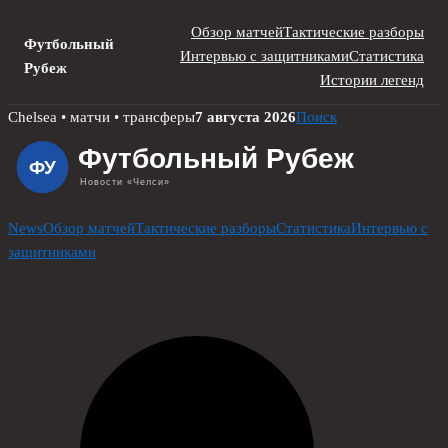
Обзор матчей
Тактические разборы
Футбольный
Интервью с защитниками
Статистика
Рубеж
Истории легенд
Skip
Chelsea • матчи • трансферы
7 августа 2026
Поиск
to
content
News
Обзор матчей
Тактические разборы
Статистика
Интервью с
защитниками