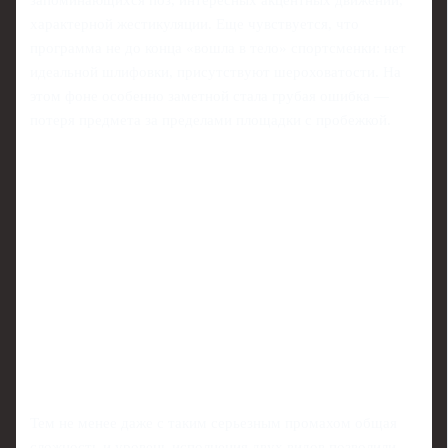
характерной жестикуляции. Еще чувствуется, что
программа не до конца «вошла в тело» спортсменки: нет
идеальной шлифовки, присутствуют шероховатости. На
этом фоне особенно заметной стала грубая ошибка —
потеря предмета за пределами площадки с пробежкой.
Тем не менее даже с таким серьезным промахом общая
сложность и уровень исполнения двух видов позволили