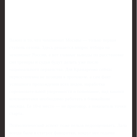
Важно и то, что чемпионат Москвы — только первая
ступень сезона. Здесь решается вопрос отбора на
чемпионат России, а вот главные выводы по расстановке
сил тренеры и судьи будут делать уже после
национального первенства. Для Крамаренко сейчас
первостепенна не позиция в протоколе, а сам факт
успешного прохождения всех видов, наработка
соревновательной уверенности и понимание, над какими
компонентами необходимо работать в ближайшие
месяцы. Ее 10-е место — не приговор, а показатель точки
старта.
Психологический аспект тоже нельзя недооценивать. Лала
всегда была в статусе фаворитки, вокруг нее годами