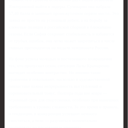
Ильтеряковой выйти в лидеры. Суммарно она набрала
57,40 балла и занимает промежуточное первое место. Это
заявка не просто на успешный дебют, а на борьбу за
ключевые позиции в российской сборной в ближайшие
сезоны. Если София сохранит стабильность и избавится
от грубых ошибок, она легко может закрепиться в числе
главных претенденток на медали чемпионата России.
На фоне успеха молодых и постепенного возвращения
тех, кто пропускал сезон, ситуация Лалы Крамаренко
выглядит особенно контрастно. Но именно такие
сравнения и показывают, насколько в художественной
гимнастике важны непрерывность выступлений и
соревновательный тонус. Полтора года вне ковра —
огромный срок для спортсменки, особенно при нынешних
требованиях к уровню сложности. За это время и правила,
и тенденции, и конкуренция успевают немного
сместиться, а тело — разучиться моментально
реагировать на рискованные элементы.