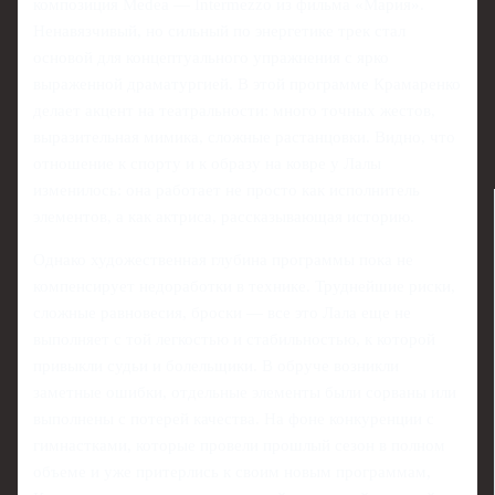
композиция Medea — Intermezzo из фильма «Мария».
Ненавязчивый, но сильный по энергетике трек стал
основой для концептуального упражнения с ярко
выраженной драматургией. В этой программе Крамаренко
делает акцент на театральности: много точных жестов,
выразительная мимика, сложные растанцовки. Видно, что
отношение к спорту и к образу на ковре у Лалы
изменилось: она работает не просто как исполнитель
элементов, а как актриса, рассказывающая историю.
Однако художественная глубина программы пока не
компенсирует недоработки в технике. Труднейшие риски,
сложные равновесия, броски — все это Лала еще не
выполняет с той легкостью и стабильностью, к которой
привыкли судьи и болельщики. В обруче возникли
заметные ошибки, отдельные элементы были сорваны или
выполнены с потерей качества. На фоне конкуренции с
гимнастками, которые провели прошлый сезон в полном
объеме и уже притерлись к своим новым программам,