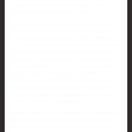
непривычным: вместо привычной борьбы за лидерство —
лишь 10-е место по итогам первого дня.
Новый сезон в российской художественной гимнастике
традиционно начинается с чемпионатов федеральных
округов и крупных региональных турниров. Именно на
них спортсменки впервые выводят на ковер обновленные
программы и пытаются попасть в состав участников
чемпионата России. Московский старт закономерно
собрал самый мощный состав — столица всегда была
одной из главных кузниц кадров для сборной. В
многоборье идет квалификация, и каждый выход на
площадку здесь имеет цену, потому что в условиях
плотной конкуренции любая ошибка может отбросить
гимнастку на несколько позиций вниз.
Главной интригой этих соревнований стало возвращение
Лалы Крамаренко в большой спорт. Полтора года назад,
после Игр стран БРИКС, Лала перенесла операции на