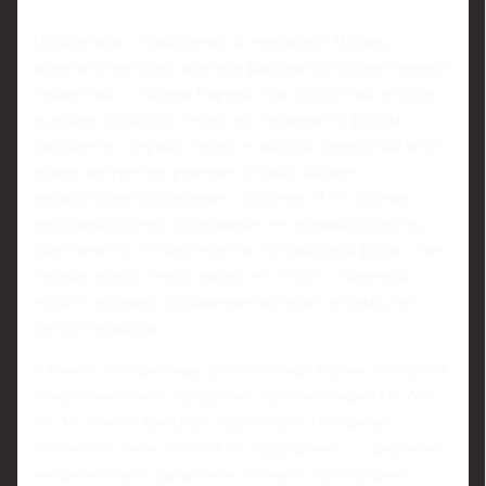
Параллельно с Крамаренко на чемпионат Москвы
вернулась еще одна заметная фигуристка художественной
гимнастики — Карина Киреева. Она пропустила вторую
половину прошлого сезона, но сохранность формы
ощущается с первых секунд ее выхода. Тренерский штаб
принял интересное решение: оставил Карине
прошлогоднее упражнение с обручем. И это логично —
программа удачно подчеркивает ее индивидуальность,
пластичность и точное чувство музыкальной фразы. Уже
в начале нового сезона видно, что обруч у Киреевой
«сидит» надежно: упражнение выглядит цельным, без
грубых провалов.
С мячом ситуация иная: для этого вида Карине поставили
совершенно новую программу под композицию Do You
See Me Now из триллера «Дорогуша». Постановка
получилась очень богатой по содержанию — с широким
эмоциональным диапазоном, сложной хореографией,