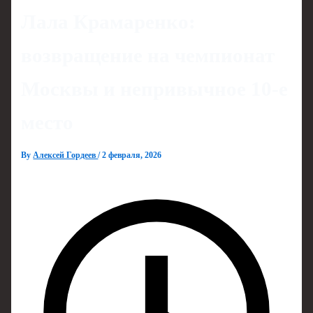
Лала Крамаренко:
возвращение на чемпионат
Москвы и непривычное 10-е
место
By
Алексей Гордеев
/
2 февраля, 2026