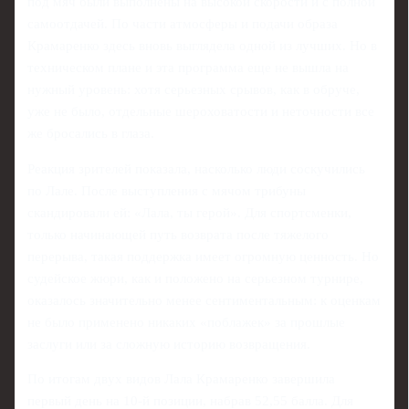
под мяч были выполнены на высокой скорости и с полной
самоотдачей. По части атмосферы и подачи образа
Крамаренко здесь вновь выглядела одной из лучших. Но в
техническом плане и эта программа еще не вышла на
нужный уровень: хотя серьезных срывов, как в обруче,
уже не было, отдельные шероховатости и неточности все
же бросались в глаза.
Реакция зрителей показала, насколько люди соскучились
по Лале. После выступления с мячом трибуны
скандировали ей: «Лала, ты герой». Для спортсменки,
только начинающей путь возврата после тяжелого
перерыва, такая поддержка имеет огромную ценность. Но
судейское жюри, как и положено на серьезном турнире,
оказалось значительно менее сентиментальным: к оценкам
не было применено никаких «поблажек» за прошлые
заслуги или за сложную историю возвращения.
По итогам двух видов Лала Крамаренко завершила
первый день на 10-й позиции, набрав 52,55 балла. Для