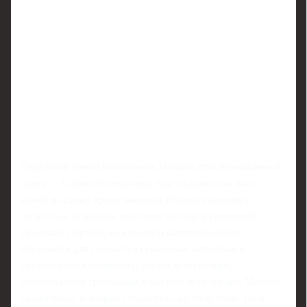
Отдельной темой чемпионата Москвы стал неожиданный
лидер — София Ильтерякова. Еще недавно она была
одной из самых ярких юниорок России, выделяясь
легкостью, отличным чувством музыки и уверенной
техникой. Переход во взрослую категорию часто
становится для гимнасток серьезным испытанием:
увеличивается сложность, растет конкуренция,
ужесточаются требования к чистоте исполнения. Многие
талантливые юниорки «теряются» на этом этапе. Но в