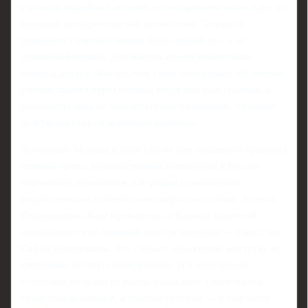
строился медийный интерес, ее воспринимали как одну из
ведущих звезд российской гимнастики. Теперь ей
приходится учиться заново быть «одной из», а не
привычной первой. Для многих спортсменов такой
переход дается тяжелее, чем сами тренировки. Но именно
умение пройти через период, когда имя еще громкое, а
результаты пока не соответствуют ожиданиям, отличает
долгую карьеру от короткого всплеска.
Чемпионат Москвы в этом сезоне уже продемонстрировал
главный тренд: художественная гимнастика в России
переживает обновление, где рядом с именитыми
спортсменками стремительно вырастают новые лидеры.
Возвращение Лалы Крамаренко и Карины Киреевой
накладывается на мощный подъем молодых — таких, как
София Ильтерякова. Это создает объективно жесткую, но
спортивно честную конкуренцию. И в этой борьбе
стартовые позиции не всегда совпадают с конечными:
сезон только начался, а главные истории — в том числе