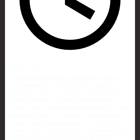
8 минут чтения
Лала Крамаренко вернулась на ковер и сразу попала в
зону внимания всего гимнастического сообщества.
Впервые за полтора года она вышла на крупный старт —
чемпионат Москвы по художественной гимнастике,
который в этом сезоне фактически выполняет роль мини-
чемпионата России: здесь собрались почти все лидеры, а
уровень конкуренции максимально высок. Для Лалы этот
турнир не просто проверка формы, а полноценный отбор
на национальный чемпионат. Но старт получился