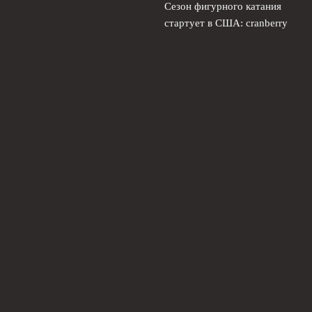
Сезон фигурного катания
стартует в США: cranberry
cup без россиян
3 августа,
2026
© 2026 Футбольный Рубеж
Новости «Челси»
News
Интервью с защитниками
Истории легенд
Обзор матчей
Статистика
Тактические разборы