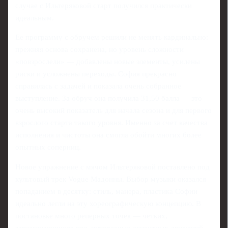
случае с Ильтеряковой старт получился практически
идеальным.
Ее программу с обручем решили не менять кардинально:
прежняя основа сохранена, но уровень сложности
«повзрослели» — добавлены новые элементы, усилены
риски и усложнены переходы. София прекрасно
справилась с задачей и показала очень собранное
выступление. За обруч она получила 31,50 балла — это
очень высокий показатель для начала сезона и для первого
взрослого старта такого уровня. Именно за счет качества
исполнения и чистоты она смогла обойти многих более
опытных соперниц.
Новое упражнение с мячом Ильтеряковой поставлено под
культовый трек Vogue Мадонны. Выбор музыки оказался
попаданием в десятку: стиль, манера, пластика Софии
идеально легли на эту хореографическую концепцию. В
постановке много реперных точек — четких,
запоминающихся поз, интересных акцентных движений,