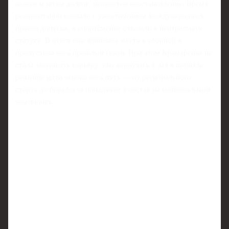
колене и затем долгое, непростое восстановление. Время
реабилитации совпало с ужесточением международных
правил допуска, и спортсменке отказали в нейтральном
статусе. В итоге она лишилась места в сборной и
пропустила весь прошлый сезон. При этом Крамаренко не
стала завершать карьеру: она вернулась в зал и приняла
решение идти заново весь путь — от регионального
старта до борьбы за попадание в состав на национальный
чемпионат.