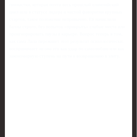
гимнастки, которая почти весь прошлый олимпийский
цикл шла в статусе лидера и частой фаворитки крупных
стартов, такое положение непривычно. Ей начислили
баллы строго, без попыток «прикрыть» слабые места или
проигнорировать паузы в карьере. Вопрос теперь в том,
как сама Лала переживет этот результат психологически:
воспринимает ли она его как удар по самолюбию или как
закономерную ступень на пути к возвращению в элиту.