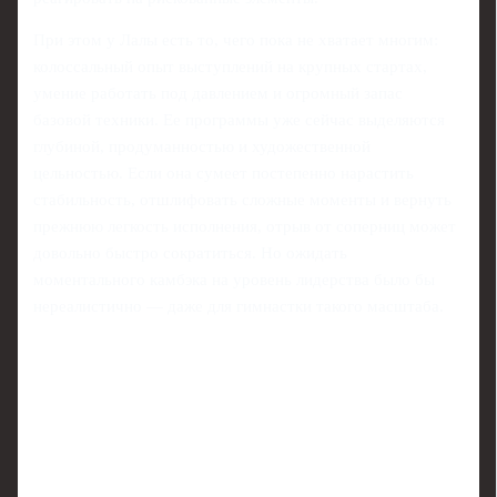
При этом у Лалы есть то, чего пока не хватает многим:
колоссальный опыт выступлений на крупных стартах,
умение работать под давлением и огромный запас
базовой техники. Ее программы уже сейчас выделяются
глубиной, продуманностью и художественной
цельностью. Если она сумеет постепенно нарастить
стабильность, отшлифовать сложные моменты и вернуть
прежнюю легкость исполнения, отрыв от соперниц может
довольно быстро сократиться. Но ожидать
моментального камбэка на уровень лидерства было бы
нереалистично — даже для гимнастки такого масштаба.