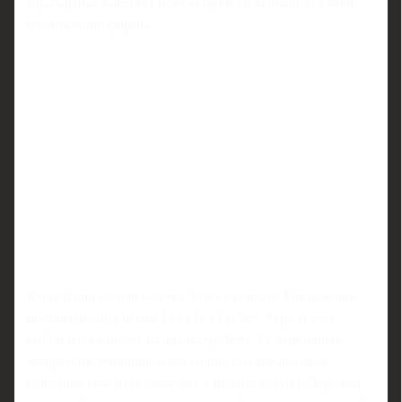
Крамаренко выглядит пока «сырой» и далекой от своей
оптимальной формы.
Второй вид — мяч — стал более удачным. Упражнение
поставлено под песню Love Is a Lie Бет Харт, и этот
выбор идеально лег на характер Лалы. Ее фирменная
экспрессия, эмоциональная мощь, умение держать
внимание зала чувствовались с первых секунд. Дорожки