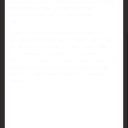
старты, а к Олимпиаде в нейтральном статусе добрались
единицы, фигура судьи, имеющей репутацию
"проталкивающей своих", оказывается заведомо
непроходной.
Сейчас Шеховцова продолжает работать внутри
национальной системы и судит главные турниры в России,
но дорога на международные соревнования для неё
фактически закрыта. И выборы на пост главы
технического комитета в танцах ещё раз это подчеркнули:
даже при профессиональном опыте, который сложно
оспорить, имидж и политический фон оказываются
сильнее.