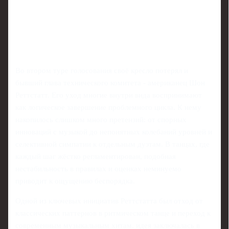
Во втором туре голосования своё кресло потерял и
бывший глава технического комитета - американец Шон
Реттстатт. Его уход многие внутри вида воспринимают
как логическое завершение проблемного цикла. К нему
накопилось слишком много претензий: от спорных
инноваций с музыкой до непонятных колебаний уровней и
селективной симпатии к отдельным дуэтам. В танцах, где
каждый шаг жёстко регламентирован, подобная
нестабильность в правилах и оценках неминуемо
приводит к ощущению беспорядка.
Одной из ключевых инициатив Реттстатта был отход от
классических паттернов в ритмическом танце и переход к
современным музыкальным хитам. идея заключалась в