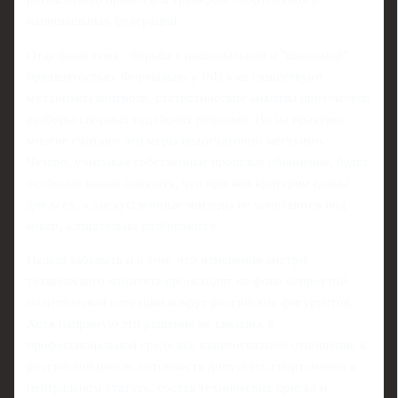
национальных федераций.
Отдельная тема - борьба с национальной и "школьной"
предвзятостью. Формально у ISU уже существуют
механизмы контроля, статистические анализы протоколов,
разборы спорных судейских решений. Но на практике
многие считают эти меры недостаточно жёсткими.
Чезаро, учитывая собственные прошлые обвинения, будет
особенно важно показать, что при ней критерии едины
для всех, а дискуссионные эпизоды не заметаются под
ковёр, а тщательно разбираются.
Нельзя забывать и о том, что изменения внутри
технического комитета происходят на фоне непростой
политической ситуации вокруг российских фигуристов.
Хотя напрямую эти решения не связаны, в
профессиональной среде всё взаимосвязано: отношение к
российской школе, готовность допускать спортсменов в
нейтральном статусе, состав технических бригад и