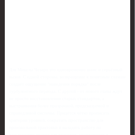
Для Микелы Чезаро это одновременно шанс и серьёзный
вызов. С одной стороны, возвращение к понятным схемам
создаёт ощущение "наведения порядка" после
турбулентного периода. С другой - от нового главы ждут
не просто восстановления старых стандартов, а
выстраивания более прозрачной, предсказуемой и
справедливой системы. Придётся чётко прописать
критерии уровней, сократить пространство для
произвольной трактовки и наладить работу по
разъяснению правил для тренеров, спортсменов и