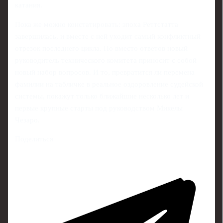
катания.
Пока же можно констатировать: эпоха Реттстатта
завершилась, и вместе с ней уходит самый конфликтный
отрезок последнего цикла. Но вместо ответов новый
руководитель технического комитета приносит с собой
новый набор вопросов. И то, превратится ли перемена
фамилии на табличке в реальное оздоровление судейской
системы, покажут только ближайшие несколько лет и
первые крупные старты под руководством Микелы
Чезаро.
Поделиться