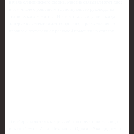
начале олимпийского сезона. Многие связывали этот хаос
в том числе с решениями действующего руководства
технического комитета. Итогом стала ситуация, когда
доверие к системе заметно просело, а разъяснения по
правилам отставали от реальной практики на стартах.
В выборы включилась и российская представительница -
опытный судья Алла Шеховцова. Однако её кандидатура