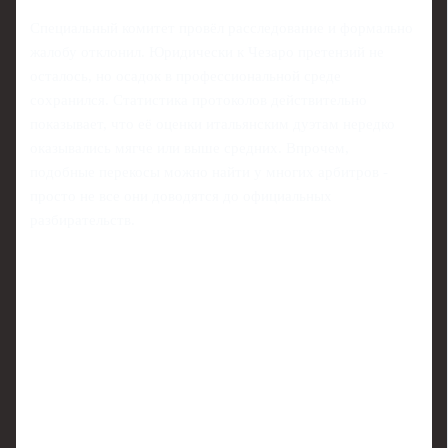
Специальный комитет провёл расследование и формально
жалобу отклонил. Юридически к Чезаро претензий не
осталось, но осадок в профессиональной среде
сохранился. Статистика протоколов действительно
показывает, что её оценки итальянским дуэтам нередко
оказывались мягче или выше средних. Впрочем,
подобные перекосы можно найти у многих арбитров -
просто не все они доводятся до официальных
разбирательств.