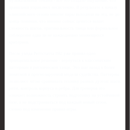
музыкальными темами - всё это создало ощущение, что
правилами управляют несистемно. В результате к началу
олимпийского сезона многие пары выходили на лёд, не до
конца понимая, что именно сейчас ценится выше:
сложность шагов, оригинальность танца или формальное
соблюдение едва ли не каждодневно меняющихся
критериев.
После ухода Реттстатта ISU уже принял одно
принципиальное решение - вернуться к классическим
паттернам в ритмическом танце. Это шаг назад к более
понятной и прогнозируемой модели судейства. Паттерны
позволяют чётко сравнивать технику разных дуэтов: шаги,
ритм, контроль корпуса и ребра. Для тренеров это
означает возможность строить подготовку на устойчивой
базе, а не подстраиваться под каждый новый сезон,
словно под изменение правил игры.