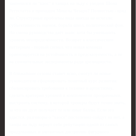
закончился ли "хаос" в танцах на льду с уходом Шона
Реттстатта и приходом Микелы Чезаро? Полностью - вряд
ли. Структурные проблемы вида никуда не исчезли:
субъективность оценок, борьба школ, политический фон.
Но смена руководства даёт шанс хотя бы уменьшить
уровень неопределённости. Возврат к классическим
паттернам - первый сигнал, что новая команда
ориентируется на устойчивость и предсказуемость, а не
на сомнительные эксперименты ради зрелищности.
В ближайшие сезоны станет ясно, смогут ли новые
руководители сформировать понятный курс развития:
сбалансировать требования к технике и артистизму,
сделать критерии уровней и компонентов прозрачными,
выстроить систему, в которой тренеры будут точно знать,
за что их дуэт получает те или иные баллы. Если это
удастся, разговоры о "хаосе" постепенно сойдут на нет, а
танцы на льду вернут себе репутацию одной из самых
продуманных и элегантных дисциплин фигурного