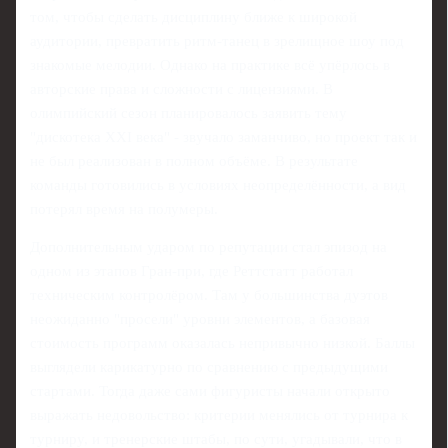
том, чтобы сделать дисциплину ближе к широкой
аудитории, превратить ритм-танец в зрелищное шоу под
знакомые мелодии. Однако на практике всё упёрлось в
авторские права и сложности с лицензиями. В
олимпийский сезон планировалось заявить тему
"дискотека XXI века" - звучало заманчиво, но проект так и
не был реализован в полном объёме. В результате
команды готовились в условиях неопределённости, а вид
потерял время на полумеры.
Дополнительным ударом по репутации стал эпизод на
одном из этапов Гран-при, где Реттстатт работал
техническим контролёром. Там у большинства дуэтов
неожиданно "просели" уровни элементов, а базовая
стоимость программ оказалась непривычно низкой. Баллы
выглядели карикатурно по сравнению с предыдущими
стартами. Тогда даже сами фигуристы начали открыто
выражать недовольство: критерии менялись от турнира к
турниру, и тренерские штабы, по сути, угадывали, что в