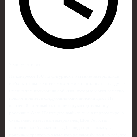
7 минут чтения
На конгрессе ISU по фигурному катанию завершились
выборы главы технического комитета в танцах на льду - и
именно там произошли события, которые могут заметно
повлиять на весь следующий олимпийский цикл. На
ключевой пост выбрали новую руководительницу,
россиянка Алла Шеховцова выбыла уже в первом туре, а
скандально известный американец Шон Реттстатт
лишился своей должности. Для вида программы, где
правила и трактовка элементов решают буквально всё, это