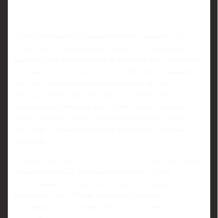
И здесь проявляется главная проблема танцев на льду:
полностью беспристрастных судей почти невозможно
найти. В этом виде особенно велика роль школ, традиций
и личных эстетических предпочтений. Один специалист
тяготеет к североамериканской технике, другой
восхищается французской школой, третий ближе к
классическому европейскому стилю. Даже если никто
сознательно не "топит" соперников, подсознательное
тяготение к "своему" всё равно влияет на восприятие
программ.
Тем не менее фигура Реттстатта за последние годы стала
символом того, как неудачные реформы и слабая
коммуникация с тренерским сообществом приводят к
реальному хаосу. Резкие изменения трактовок,
опоздавшие разъяснения, провальные эксперименты с