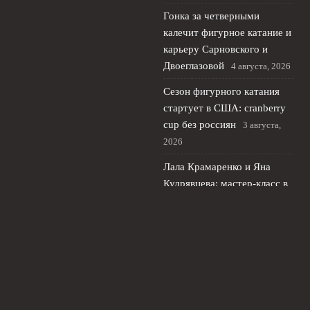
Гонка за четверными
калечит фигурное катание и
карьеру Сарновского и
Двоеглазовой
4 августа, 2026
Сезон фигурного катания
стартует в США: cranberry
cup без россиян
3 августа,
2026
Лала Крамаренко и Яна
Кудрявцева: мастер‑класс в
Москве и новая жизнь после
спорта
2 августа, 2026
© 2026 Футбольный Рубеж
Новости «Челси»