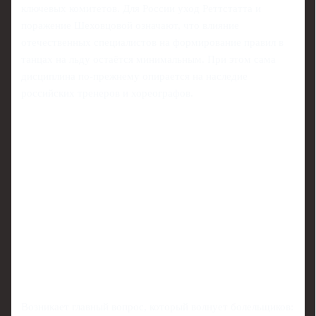
ключевых комитетов. Для России уход Реттстатта и
поражение Шеховцовой означают, что влияние
отечественных специалистов на формирование правил в
танцах на льду остаётся минимальным. При этом сама
дисциплина по-прежнему опирается на наследие
российских тренеров и хореографов.
Возникает главный вопрос, который волнует болельщиков: