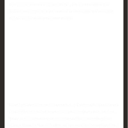
этот раз окажется в приоритете. Для дисциплины, где
подготовка строится на точном понимании требований,
это было чрезвычайно болезненно.
Если заглянуть глубже в прошлое, у Реттстатта находили и
устойчивую благосклонность к ряду конкретных дуэтов.
Чаще всего вспоминали его отношение к американцам
Мэрил Дэвис и Чарли Уайту во времена их соперничества