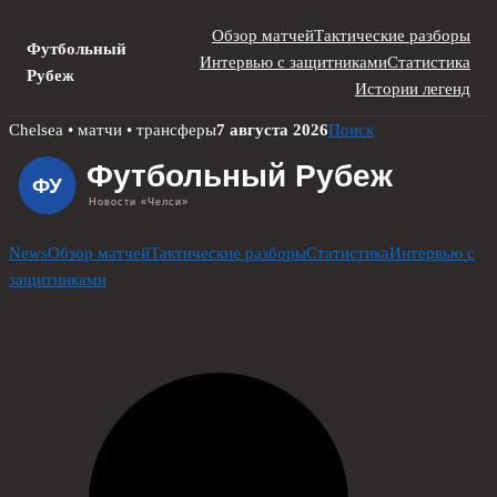
Обзор матчей
Тактические разборы
Футбольный
Интервью с защитниками
Статистика
Рубеж
Истории легенд
Skip
Chelsea • матчи • трансферы
7 августа 2026
Поиск
to
content
News
Обзор матчей
Тактические разборы
Статистика
Интервью с
защитниками