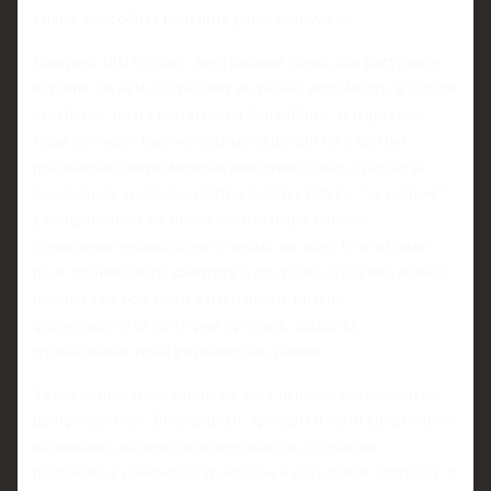
смена, способная изменить расстановку сил.
Конгресс ISU сейчас - центральная точка для фигурного
катания: на нём обсуждают не только регламенты и детали
судейства, но и стратегию на ближайшие четыре года.
Пока все ждут окончательных решений по участию
российских спортсменов в международных стартах и
возможным условиям нейтрального статуса, "за кадром"
уже произошла не менее важная перестановка -
обновление руководства в танцах на льду. В этом виде
роль технического комитета и его главы особенно велика:
именно там рождаются идеи новых правил,
формулируются критерии уровней, задаются
музыкальные темы ритмических танцев.
За последние годы танцы на льду нередко оказывались в
центре критики. Болельщики, тренеры и сами спортсмены
жаловались на непоследовательность судейства,
постоянные изменения трактовок и ощущение "лотереи" в