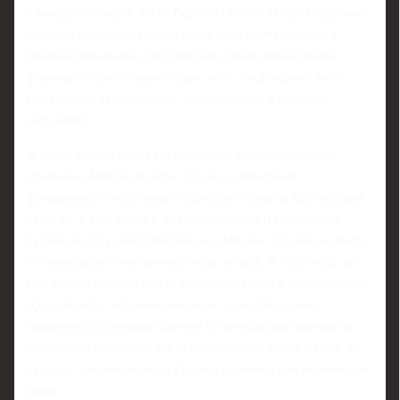
с канадской парой Тесса Вертью / Скотт Моир. Подобные
истории редко подтверждаются документально, но в
профессиональной среде именно такие впечатления
формируют репутацию судьи: кому он доверяет, кого
продвигает, кто получает "чуть больше" в спорных
ситуациях.
В итоге кресло главы технического комитета заняла
итальянка Микела Чезаро. Это не кабинетный
функционер: она активно судит, работала на крупнейших
стартах, в том числе в индивидуальном и командном
турнирах будущей Олимпиады в Милане. Однако назвать
её биографию безупречной тоже нельзя. В 2020 году на
неё подали официальную жалобу, обвиняя в национальной
предвзятости: итальянские пары, по наблюдению
заявителей, получали заметно более высокие оценки по
сравнению с тем, что им ставили другие судьи на тех же
стартах - на чемпионате Европы и юниорском первенстве
мира.