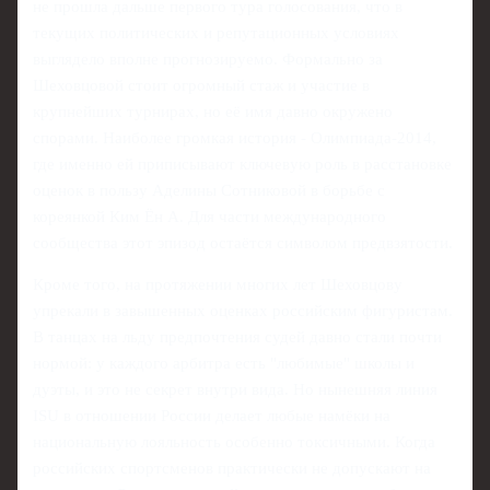
не прошла дальше первого тура голосования, что в
текущих политических и репутационных условиях
выглядело вполне прогнозируемо. Формально за
Шеховцовой стоит огромный стаж и участие в
крупнейших турнирах, но её имя давно окружено
спорами. Наиболее громкая история - Олимпиада‑2014,
где именно ей приписывают ключевую роль в расстановке
оценок в пользу Аделины Сотниковой в борьбе с
кореянкой Ким Ён А. Для части международного
сообщества этот эпизод остаётся символом предвзятости.
Кроме того, на протяжении многих лет Шеховцову
упрекали в завышенных оценках российским фигуристам.
В танцах на льду предпочтения судей давно стали почти
нормой: у каждого арбитра есть "любимые" школы и
дуэты, и это не секрет внутри вида. Но нынешняя линия
ISU в отношении России делает любые намёки на
национальную лояльность особенно токсичными. Когда
российских спортсменов практически не допускают на