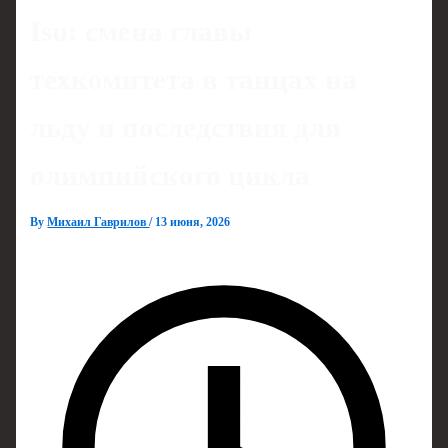
Isu: смена главы
техкомитета в танцах на
льду и последствия для
олимпийского цикла
By
Михаил Гаврилов
/
13 июня, 2026