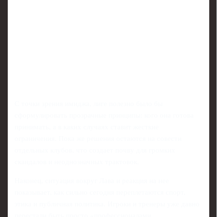
С точки зрения имиджа, лиге полезно было бы
сформулировать прозрачные принципы: кого она готова
принимать, а в каких случаях ставит жесткие
ограничения. Пока же решения остаются на совести
отдельных клубов, что создает почву для громких
скандалов и неоднозначных трактовок.
Наконец, ситуация вокруг Лава и реакция на нее
показывает, как сильно сегодня переплетаются спорт,
этика и публичная политика. Игроки и тренеры уже давно
перестали быть просто «профессионалами,