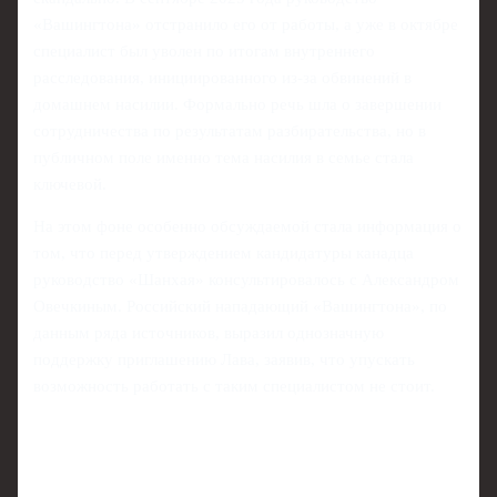
«Вашингтона» отстранило его от работы, а уже в октябре
специалист был уволен по итогам внутреннего
расследования, инициированного из‑за обвинений в
домашнем насилии. Формально речь шла о завершении
сотрудничества по результатам разбирательства, но в
публичном поле именно тема насилия в семье стала
ключевой.
На этом фоне особенно обсуждаемой стала информация о
том, что перед утверждением кандидатуры канадца
руководство «Шанхая» консультировалось с Александром
Овечкиным. Российский нападающий «Вашингтона», по
данным ряда источников, выразил однозначную
поддержку приглашению Лава, заявив, что упускать
возможность работать с таким специалистом не стоит.