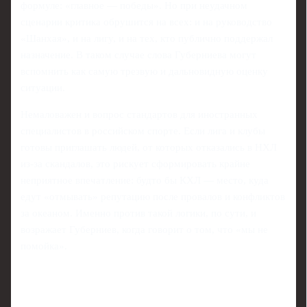
формуле: «главное — победы». Но при неудачном
сценарии критика обрушится на всех: и на руководство
«Шанхая», и на лигу, и на тех, кто публично поддержал
назначение. В таком случае слова Губерниева могут
вспомнить как самую трезвую и дальновидную оценку
ситуации.
Немаловажен и вопрос стандартов для иностранных
специалистов в российском спорте. Если лига и клубы
готовы приглашать людей, от которых отказались в НХЛ
из-за скандалов, это рискует сформировать крайне
неприятное впечатление: будто бы КХЛ — место, куда
едут «отмывать» репутацию после провалов и конфликтов
за океаном. Именно против такой логики, по сути, и
возражает Губерниев, когда говорит о том, что «мы не
помойка».