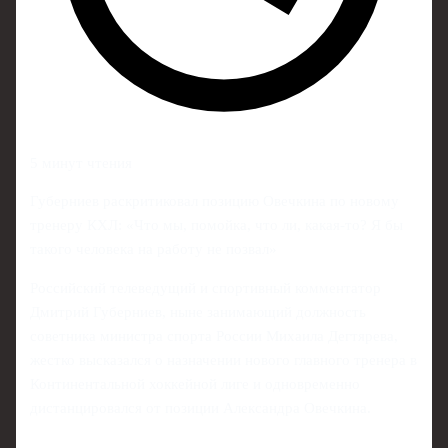
5 минут чтения
Губерниев раскритиковал позицию Овечкина по новому
тренеру КХЛ: «Что мы, помойка, что ли, какая-то? Я бы
такого человека на работу не позвал»
Российский телеведущий и спортивный комментатор
Дмитрий Губерниев, ныне занимающий должность
советника министра спорта России Михаила Дегтярева,
жестко высказался о назначении нового главного тренера в
Континентальной хоккейной лиге и одновременно
дистанцировался от позиции Александра Овечкина.