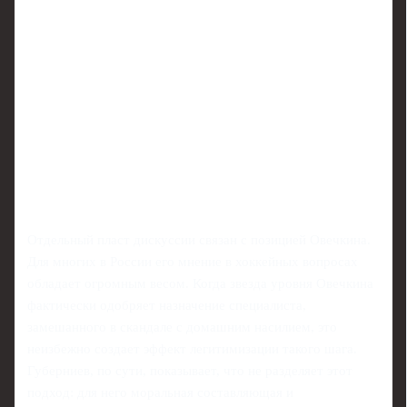
Отдельный пласт дискуссии связан с позицией Овечкина.
Для многих в России его мнение в хоккейных вопросах
обладает огромным весом. Когда звезда уровня Овечкина
фактически одобряет назначение специалиста,
замешанного в скандале с домашним насилием, это
неизбежно создает эффект легитимизации такого шага.
Губерниев, по сути, показывает, что не разделяет этот
подход: для него моральная составляющая и