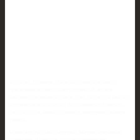
В субботу, 17 января, «Шанхай Дрэгонс» объявил о
приглашении на пост главного тренера 41‑летнего
канадского специалиста Митча Лава. До этого он работал
в тренерском штабе клуба НХЛ «Вашингтон Кэпиталз»,
где с 2023 года занимал должность помощника главного
тренера.
Однако карьера Лава в Северной Америке завершилась
скандально. В сентябре 2025 года руководство