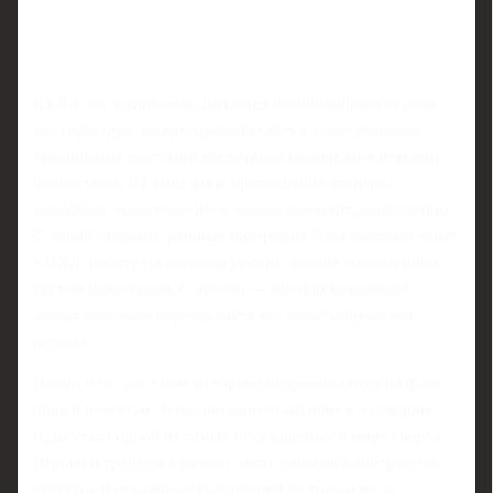
КХЛ в последние годы пытается позиционировать себя
как серьезную международную лигу с собственными
традициями, системой воспитания молодежи и четкими
ценностями. На этом фоне приглашение тренера с
подобным «хвостом» из‑за океана выглядит двойственно.
С одной стороны, рабочая биография Лава включает опыт
в НХЛ, работу на высоком уровне, знания современных
систем подготовки. С другой — именно моральный
аспект способен перечеркнуть все плюс-минусы его
резюме.
Важно и то, как такие истории воспринимаются на фоне
общей повестки. Тема домашнего насилия в последние
годы стала одной из самых обсуждаемых в мире спорта.
Игроки и тренеры в разных лигах лишались контрактов,
статусов и рекламных соглашений не только из‑за