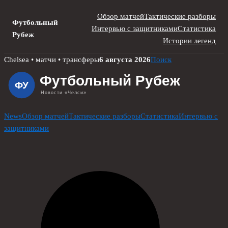
Обзор матчей
Тактические разборы
Футбольный
Интервью с защитниками
Статистика
Рубеж
Истории легенд
Skip
Chelsea • матчи • трансферы
6 августа 2026
Поиск
to
content
News
Обзор матчей
Тактические разборы
Статистика
Интервью с
защитниками