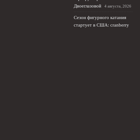
Двоеглазовой
4 августа, 2026
Сезон фигурного катания
стартует в США: cranberry
cup без россиян
3 августа,
2026
Лала Крамаренко и Яна
Кудрявцева: мастер‑класс в
Москве и новая жизнь после
спорта
2 августа, 2026
© 2026 Футбольный Рубеж
Новости «Челси»
News
Интервью с защитниками