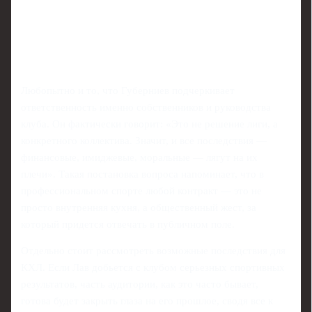
Любопытно и то, что Губерниев подчеркивает
ответственность именно собственников и руководства
клуба. Он фактически говорит: «Это не решение лиги, а
конкретного коллектива. Значит, и все последствия —
финансовые, имиджевые, моральные — лягут на их
плечи». Такая постановка вопроса напоминает, что в
профессиональном спорте любой контракт — это не
просто внутренняя кухня, а общественный жест, за
который придется отвечать в публичном поле.
Отдельно стоит рассмотреть возможные последствия для
КХЛ. Если Лав добьется с клубом серьезных спортивных
результатов, часть аудитории, как это часто бывает,
готова будет закрыть глаза на его прошлое, сводя все к