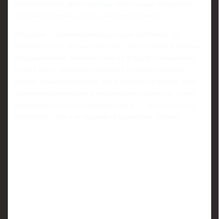
репутационные риски должны стоять выше авторитета
отдельного игрока, пусть даже легендарного.
Ситуация с Лавом высветила старую проблему: где
граница между «вторым шансом» для человека и прямым
игнорированием этических норм? В профессиональном
спорте часто пытаются оправдать спорные решения
фразой «важен результат». Но в реальности имидж лиги,
отношение болельщиков и партнеров, готовность семей
приходить на матчи и доверять клубу — это тоже часть
результата, хоть и не видимая в турнирной таблице.