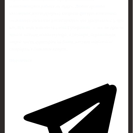
выполняющими работу на льду». Любое громкое
назначение или поддержка спорной фигуры мгновенно
становится сигналом для общества: что допускаемо, а что
нет. И в этом контексте слова Губерниева — это не просто
личное мнение комментатора, а позиция, отражающая
запрос части аудитории на более жесткие моральные
стандарты в большом спорте.
Поделиться