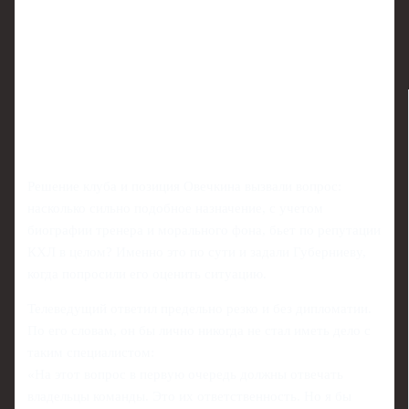
Решение клуба и позиция Овечкина вызвали вопрос:
насколько сильно подобное назначение, с учетом
биографии тренера и морального фона, бьет по репутации
КХЛ в целом? Именно это по сути и задали Губерниеву,
когда попросили его оценить ситуацию.
Телеведущий ответил предельно резко и без дипломатии.
По его словам, он бы лично никогда не стал иметь дело с
таким специалистом:
«На этот вопрос в первую очередь должны отвечать
владельцы команды. Это их ответственность. Но я бы