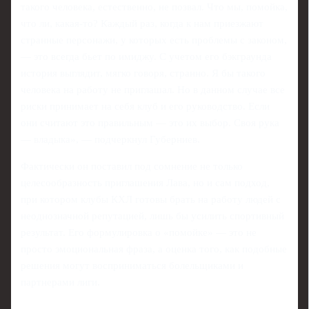
такого человека, естественно, не позвал. Что мы, помойка,
что ли, какая‑то? Каждый раз, когда к нам приезжают
странные персонажи, у которых есть проблемы с законом,
— это всегда бьет по имиджу. С учетом его бэкграунда
история выглядит, мягко говоря, странно. Я бы такого
человека на работу не приглашал. Но в данном случае все
риски принимает на себя клуб и его руководство. Если
они считают это правильным — это их выбор. Своя рука
— владыка», — подчеркнул Губерниев.
Фактически он поставил под сомнение не только
целесообразность приглашения Лава, но и сам подход,
при котором клубы КХЛ готовы брать на работу людей с
неоднозначной репутацией, лишь бы усилить спортивный
результат. Его формулировка о «помойке» — это не
просто эмоциональная фраза, а оценка того, как подобные
решения могут восприниматься болельщиками и
партнерами лиги.