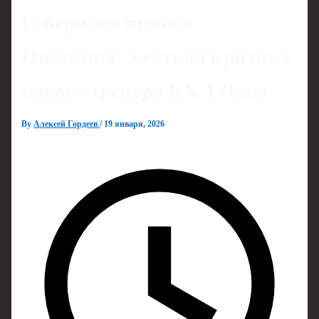
Губерниев против
Овечкина: жесткая критика
нового тренера КХЛ Лава
By
Алексей Гордеев
/
19 января, 2026