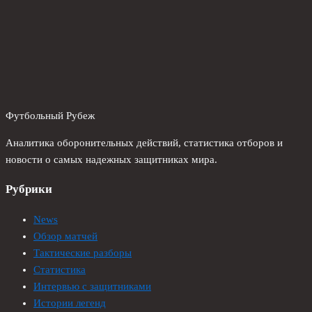
Футбольный Рубеж
Аналитика оборонительных действий, статистика отборов и
новости о самых надежных защитниках мира.
Рубрики
News
Обзор матчей
Тактические разборы
Статистика
Интервью с защитниками
Истории легенд