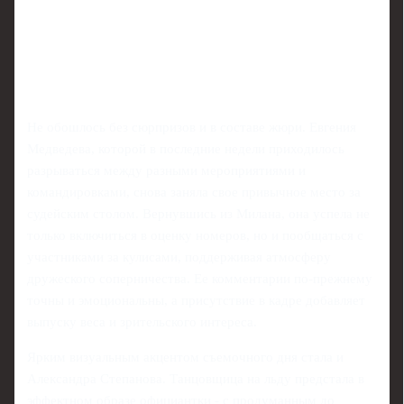
Не обошлось без сюрпризов и в составе жюри. Евгения
Медведева, которой в последние недели приходилось
разрываться между разными мероприятиями и
командировками, снова заняла свое привычное место за
судейским столом. Вернувшись из Милана, она успела не
только включиться в оценку номеров, но и пообщаться с
участниками за кулисами, поддерживая атмосферу
дружеского соперничества. Ее комментарии по-прежнему
точны и эмоциональны, а присутствие в кадре добавляет
выпуску веса и зрительского интереса.
Ярким визуальным акцентом съемочного дня стала и
Александра Степанова. Танцовщица на льду предстала в
эффектном образе официантки - с продуманным до