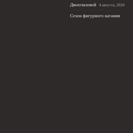
Двоеглазовой
4 августа, 2026
Сезон фигурного катания
стартует в США: cranberry
cup без россиян
3 августа,
2026
Лала Крамаренко и Яна
Кудрявцева: мастер‑класс в
Москве и новая жизнь после
спорта
2 августа, 2026
© 2026 Футбольный Рубеж
Новости «Челси»
News
Интервью с защитниками