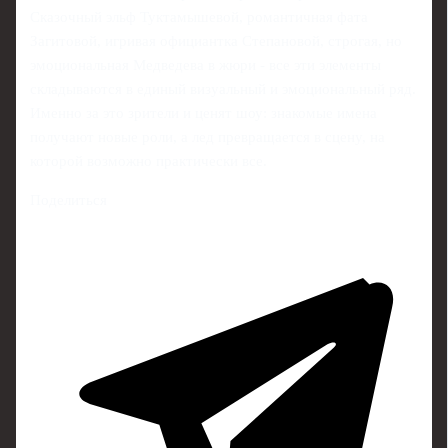
Сказочный эльф Туктамышевой, романтичная фата
Загитовой, игривая официантка Степановой, строгая, но
эмоциональная Медведева в жюри - все эти элементы
складываются в единый визуальный и эмоциональный ряд.
Именно за это зрители и ценят шоу: знакомые имена
получают новые роли, а лед превращается в сцену, на
которой возможно практически все.
Поделиться