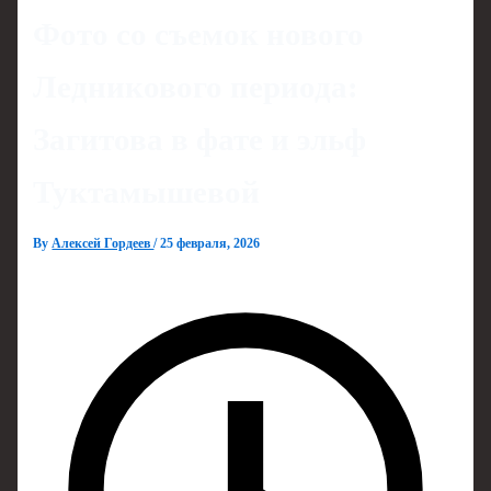
Фото со съемок нового
Ледникового периода:
Загитова в фате и эльф
Туктамышевой
By
Алексей Гордеев
/
25 февраля, 2026