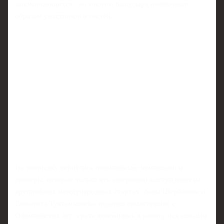
запоминающихся - во многом благодаря необычным
образам участников и гостей.
На площадку вернулись олимпийские чемпионки и
призеры, которые только что завершили выступления на
крупнейших международных стартах. Анна Щербакова и
Елизавета Туктамышева, недавно прилетевшие с
Олимпийских игр, сразу включились в работу над новыми