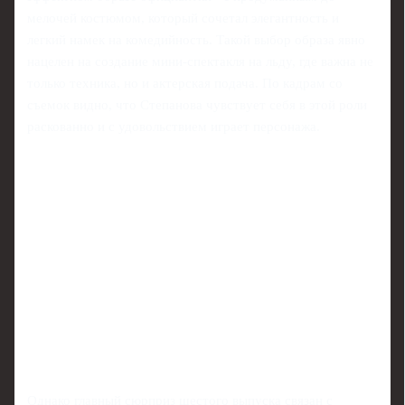
мелочей костюмом, который сочетал элегантность и
легкий намек на комедийность. Такой выбор образа явно
нацелен на создание мини-спектакля на льду, где важна не
только техника, но и актерская подача. По кадрам со
съемок видно, что Степанова чувствует себя в этой роли
раскованно и с удовольствием играет персонажа.
Однако главный сюрприз шестого выпуска связан с