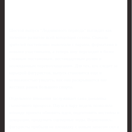
Шестой выпуск "Ледникового периода" выглядит как
логичное развитие всей концепции сезона. Сначала
зрителей постепенно знакомили с парами, форматами и
новыми участниками, а теперь шоу переходит к более
сложным постановкам, нестандартным ролям и
неожиданным перевоплощениям. Для тех, кто следит за
карьерой фигуристов, выпуск становится еще и
возможностью увидеть, как они раскрываются вне
жестких рамок большого спорта.
Отдельного внимания заслуживает сама динамика
съемочного процесса. Пауза в пару недель позволила
команде проекта обновить идеи, подготовить костюмы и
декорации, продумать сценарные ходы. Вернувшись,
фигуристы прибыли на площадку с новым запасом сил и