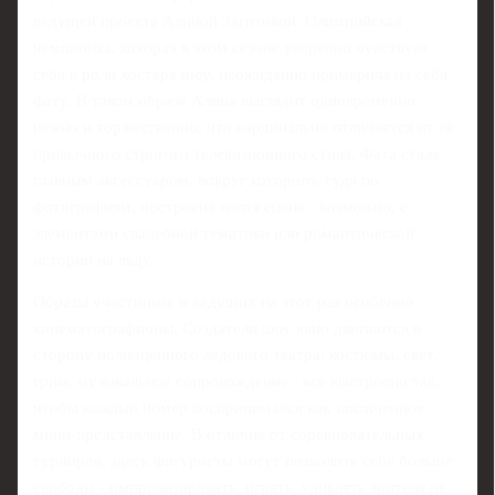
ведущей проекта Алиной Загитовой. Олимпийская
чемпионка, которая в этом сезоне уверенно чувствует
себя в роли хостера шоу, неожиданно примерила на себя
фату. В таком образе Алина выглядит одновременно
нежно и торжественно, что кардинально отличается от ее
привычного строгого телевизионного стиля. Фата стала
главным аксессуаром, вокруг которого, судя по
фотографиям, построена целая сцена - возможно, с
элементами свадебной тематики или романтической
истории на льду.
Образы участников и ведущих на этот раз особенно
кинематографичны. Создатели шоу явно двигаются в
сторону полноценного ледового театра: костюмы, свет,
грим, музыкальное сопровождение - все выстроено так,
чтобы каждый номер воспринимался как законченное
мини-представление. В отличие от соревновательных
турниров, здесь фигуристы могут позволить себе больше
свободы - импровизировать, играть, удивлять зрителя не