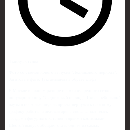
4 минут чтения
Фото со съемок нового выпуска "Ледникового периода":
Загитова в фате, Туктамышева в образе эльфа
В Москве в полном разгаре съемки очередного сезона
популярного шоу "Ледниковый период". После небольшой
паузы в несколько недель проект вернулся к плотному
графику работы, а ледовая арена снова заполнилась
звездами фигурного катания и яркими костюмами.
Шестой выпуск обещает стать одним из самых