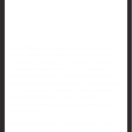
Евгения Медведева, возвращаясь в кресло жюри после
поездки в Милан, демонстрирует еще одну важную
составляющую успеха шоу - баланс между спортивной
экспертизой и развлекательностью. Ее реплики часто
становятся цитируемыми, а реакции на выступления -
отдельным поводом для обсуждений. В шестом выпуске,
судя по кадрам, она по-прежнему активно переживает за
участников, внимательно следит за деталями и не
упускает возможности подбодрить тех, кому не все
удается идеально.
В целом, шестой выпуск "Ледникового периода" можно
описать как синтез спорта, театра и телеразвлечения.