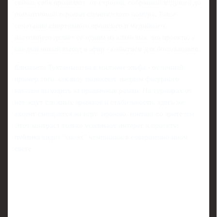
сейчас себя проявляет: от строгой, собранной ведущей до
романтичной героини сценического номера. Такое
сочетание спортивного прошлого и медийного
настоящего делает ее одним из ключевых лиц проекта, а
каждый новый выход в эфир - событием для болельщиков.
Елизавета Туктамышева в костюме эльфа - отличный
пример того, как шоу позволяет звездам фигурного
катания выходить за привычные рамки. На турнирах от
нее ждут сложных прыжков и стабильности, здесь же
акцент смещается на игру, иронию, контакт со зрителем.
Этот контраст только усиливает интерес к проекту:
публика видит "своих" чемпионок в совершенно ином
свете.