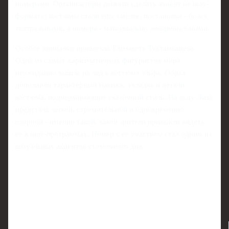
номерами. Организаторы решили сделать акцент на шоу-
формате: костюмы стали еще смелее, постановки - более
театральными, а номера - максимально эмоциональными.
Особое внимание привлекла Елизавета Туктамышева.
Одна из самых харизматичных фигуристок мира
неожиданно вышла на лед в костюме эльфа. Образ
дополнили характерный макияж, укладка и детали
костюма, подчеркивающие сказочный стиль. На льду Лиза
предстала легкой, стремительной и одновременно
озорной - именно такой, какой зрители привыкли видеть
ее в шоу-программах. Номер с ее участием стал одним из
визуальных акцентов съемочного дня.