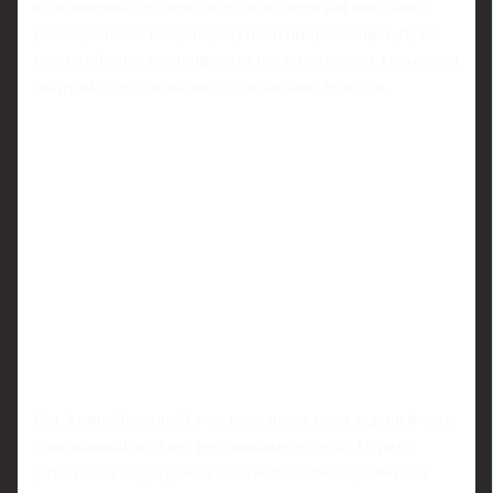
вдохновения. Это чувствуется по фотографиям: много
улыбок, живого общения, шуток и импровизации. Даже
те, кто обычно ассоциируется исключительно с серьезным
спортом, здесь позволяют себе больше легкости.
Для Алины Загитовой участие в шоу в роли ведущей - это
тоже важный этап профессионального пути. Образ с
фатой лишь подчеркивает, насколько многогранно она