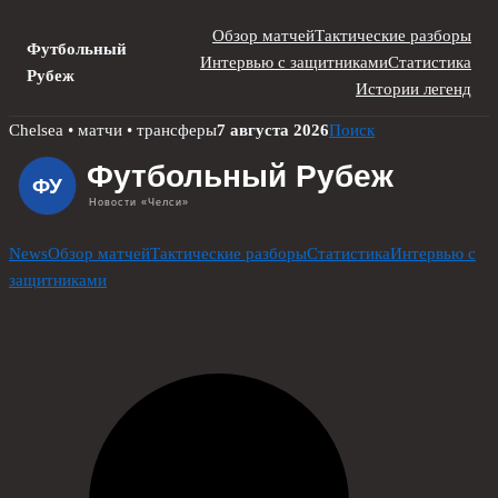
Обзор матчей
Тактические разборы
Футбольный
Интервью с защитниками
Статистика
Рубеж
Истории легенд
Skip
Chelsea • матчи • трансферы
7 августа 2026
Поиск
to
content
News
Обзор матчей
Тактические разборы
Статистика
Интервью с
защитниками