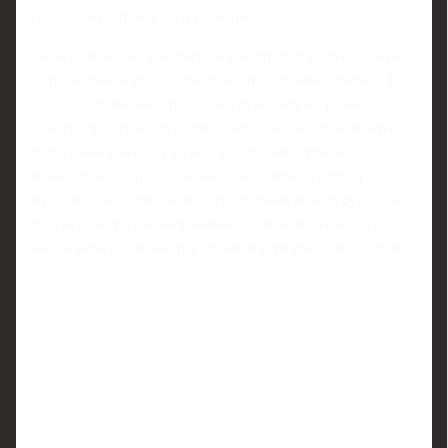
только элементами, но и сюжетом.
Свою роль в том, как зрители увидят этот выпуск, сыграл
и специальный фотокорреспондент Евгений Семенов. Его
кадры со съемочной площадки передают не только
красоту прокатов, но и атмосферу закулисья: моменты
подготовки к выходу на лед, последние штрихи
визажистов, сосредоточенные лица перед стартом
музыки. Благодаря таким фотографиям можно буквально
почувствовать, как напряжение за несколько секунд до
начала номера сменяется драйвом и творческим азартом.