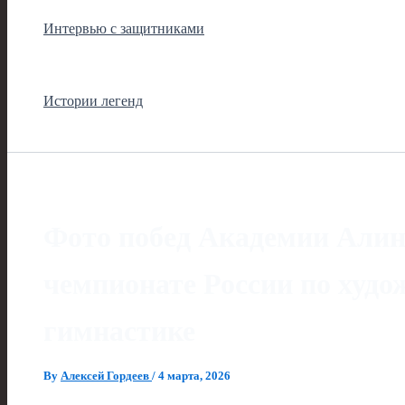
Интервью с защитниками
Истории легенд
Фото побед Академии Алин
чемпионате России по худо
гимнастике
By
Алексей Гордеев
/
4 марта, 2026