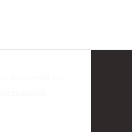
ы Кабаевой на
жественной