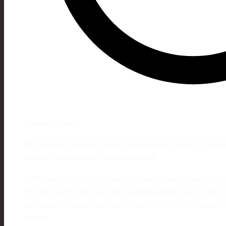
5 минут чтения
Фото первых победительниц чемпионата России по худо
гимнасток академии Алины Кабаевой
В Москве стартовал первый крупный турнир сезона по х
России. Уже в дебютные дни соревнований стало понятно,
ключевые награды разыграли и забрали воспитанницы а
грация".