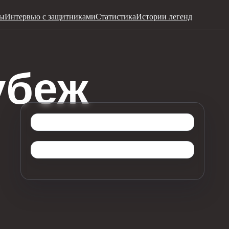
ры
Интервью с защитниками
Статистика
Истории легенд