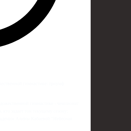
жественной гимнастике: триумф
удожественной гимнастике - чемпионат
 кто задает тон текущему сезону:
кадемии Алины Кабаевой "Небесная