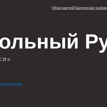
Обзор матчей
Тактические разбо
 защитниками