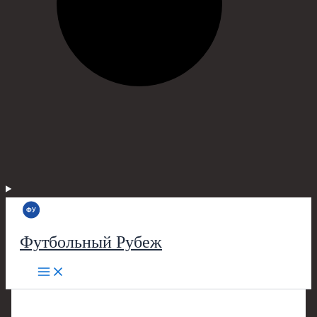
Футбольный Рубеж