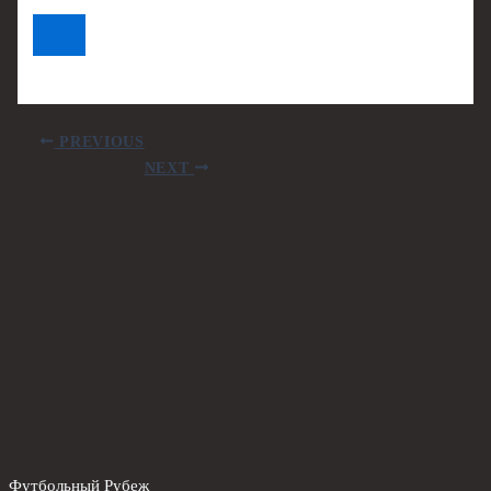
PREVIOUS
NEXT
Футбольный Рубеж