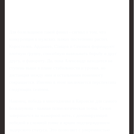
Для болельщиков такой финал - сигнал о том, что
конкуренция в мужских лыжах постепенно растет.
Коростелев, Ардашев, Спицов и Семиков формируют
плотную группу, способную навязывать борьбу и друг
другу, и фавориту. Да, пока Александр находится на
ступень выше в плане стабильности и уровня, но
дистанция между ним и остальными понемногу
сокращается. Именно в этом заключается перспектива
следующих сезонов.
Наконец, победа в многодневке в Кировске для самого
Большунова - важная психологическая точка. Сезон
завершается на мажорной ноте, с доминирующей
победой в сложной гонке и ярким подтверждением
лидерского статуса. Это позволяет с уверенностью