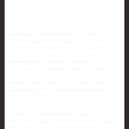
Возвращение Савелия Коростелева в российские старты
стало отдельной сюжетной линией этого сезона. Для
самого Большунова это подстегивающий фактор:
Александр явно воспринимает Савелия как
принципиального соперника. На дистанции это
чувствовалось: за исключением спринта, все гонки Тура
остались за Большуновым, а Коростелев уверенно
держался в группе лидеров и шел вторым в генеральной
классификации. Третью позицию занимал Ардашев,
которого по праву называют одним из главных открытий
сезона.
Остальные участники к финальному подъему отставали
уже слишком сильно, чтобы реально вмешаться в спор за
подиум. Но специфика горных гонок в том, что тяжелый