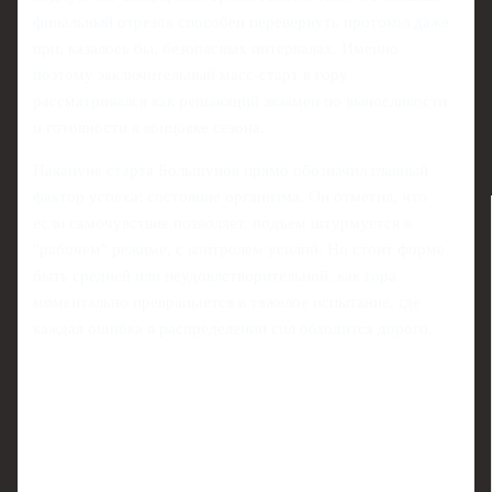
финальный отрезок способен перевернуть протокол даже
при, казалось бы, безопасных интервалах. Именно
поэтому заключительный масс-старт в гору
рассматривался как решающий экзамен по выносливости
и готовности к концовке сезона.
Накануне старта Большунов прямо обозначил главный
фактор успеха: состояние организма. Он отметил, что
если самочувствие позволяет, подъем штурмуется в
"рабочем" режиме, с контролем усилий. Но стоит форме
быть средней или неудовлетворительной, как гора
моментально превращается в тяжелое испытание, где
каждая ошибка в распределении сил обходится дорого.