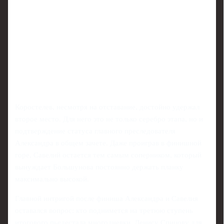
Коростелев, несмотря на отставание, достойно удержал
второе место. Для него это не только серебро этапа, но и
подтверждение статуса главного преследователя
Александра в общем зачете. Даже проиграв в финишной
горе, Савелий остается тем самым соперником, который
вынуждает Большунова постоянно держать планку
максимально высокой.
Главной интригой после финиша Александра и Савелия
оставался вопрос: кто поднимется на третюю ступень
итогового пьедестала многодневки. Денису Спицову для