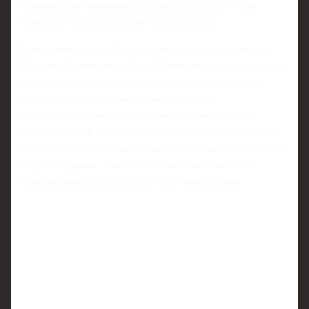
олимпийского чемпиона был слишком велик, чтобы
говорить о реальной угрозе его лидерству.
Если у женщин судьба золота решалась в дуэли между
Натальей Непряевой и Анной Пеклецовой, которых перед
стартом разделяли всего шесть секунд, то у мужчин
расклад был другим. Большунов, уверенно
контролировавший ситуацию весь тур, подходил к
заключительной гонке с комфортным запасом. В общем
зачете за его спиной располагались Савелий Коростелев и
Сергей Ардашев - именно они считались главными
конкурентами Александра по ходу многодневки.