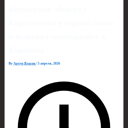
Большунов обыграл
Коростелева в горной гонке
и выиграл многодневку в
Кировске
By
Артур Власов
/
5 апреля, 2026