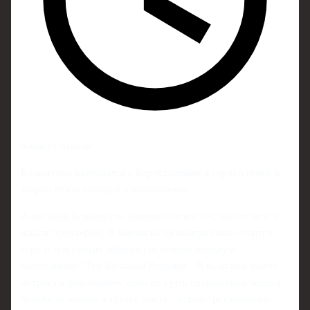
6 минут чтения
Большунов разобрался с Коростелевым в горной гонке и
закрыл сезон победой в многодневке
Александр Большунов завершил сезон так, как от него и
ждали: триумфом. В Кировске он выиграл масс-старт в
гору и тем самым оформил итоговую победу в
многодневке "Тур Большой Вудъявр". В мужском зачете
интрига к финальному дню, по сути, сохранилась лишь в
борьбе за второе и третье места - отрыв трехкратного