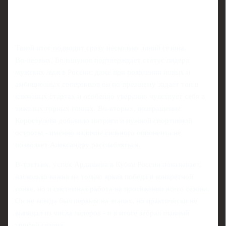
Такой итог подводит сразу несколько линий сезона.
Во‑первых, Большунов подтверждает статус лидера
мужских лыж в России: даже при появлении новых и
амбициозных соперников он по-прежнему задает тон в
ключевых стартах и особенно уверенно чувствует себя в
тяжелых горных гонках. Во‑вторых, возвращение
Коростелева добавило интриги и нужной спортивной
остроты - именно наличие сильного оппонента не
позволяет Александру расслабляться.
В-третьих, успех Ардашева в Кубке России показывает,
насколько важна не только яркая победа в конкретной
гонке, но и системная работа на протяжении всего сезона.
Он не всегда был первым на этапах, но практически не
выпадал из числа лидеров - и в итоге забрал главный
трофей сезона.