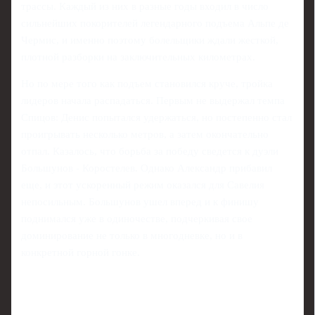
трассы. Каждый из них в разные годы входил в число
сильнейших покорителей легендарного подъема Альпе де
Чермис, и именно поэтому болельщики ждали жесткой,
плотной разборки на заключительных километрах.
Но по мере того как подъем становился круче, тройка
лидеров начала распадаться. Первым не выдержал темпа
Спицов: Денис попытался удержаться, но постепенно стал
проигрывать несколько метров, а затем окончательно
отпал. Казалось, что борьба за победу сведется к дуэли
Большунов - Коростелев. Однако Александр прибавил
еще, и этот ускоренный режим оказался для Савелия
непосильным. Большунов ушел вперед и к финишу
поднимался уже в одиночестве, подчеркивая свое
доминирование не только в многодневке, но и в
конкретной горной гонке.