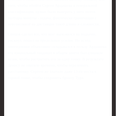
того, чтобы обойти Сергея Ардашева в генеральной
классификации, нужно было выиграть у него почти
полторы минуты - задача, фактически граничащая с
невозможной на дистанции такой длины и сложности.
Спицов сделал все, что мог: выложился на подъеме,
рискнул, пошел на предельные усилия. Но исход
многодневки объективно складывался в пользу Ардашева:
его изначальный гандикап в общем зачете был слишком
велик, чтобы растратить его за одну гонку. В результате
Денису не хватило времени, чтобы переломить
расстановку. Сергею же хватило даже 13-го места в
горной гонке, чтобы сохранить бронзу Тура.