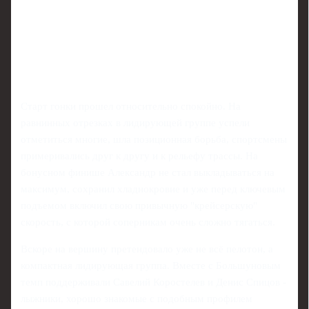
Старт гонки прошел относительно спокойно. На
равнинных отрезках в лидирующей группе успели
отметиться многие, шла позиционная борьба, спортсмены
примеривались друг к другу и к рельефу трассы. На
бонусном финише Александр не стал выкладываться на
максимум, сохранил хладнокровие и уже перед ключевым
подъемом включил свою привычную "крейсерскую"
скорость, с которой соперникам очень сложно тягаться.
Вскоре на вершину претендовало уже не всё пелотон, а
компактная лидирующая группа. Вместе с Большуновым
темп поддерживали Савелий Коростелев и Денис Спицов -
лыжники, хорошо знакомые с подобным профилем