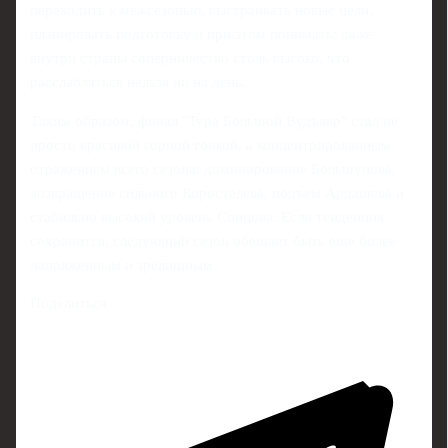
переходить к межсезонью, выстраивать новые цели,
планировать подготовку и при этом понимать: даже
внутри страны соперничество столь высоко, что
расслабляться нельзя ни на день.
Таким образом, финал "Тура Большой Вудъявр" стал не
просто красивой горной гонкой, а концентрированным
отражением всего сезона: доминирование Большунова,
возвращение сильного Коростелева, подъем Ардашева и
стабильно высокий уровень Спицова. Если тенденция
сохранится, следующий сезон обещает быть еще более
напряженным и зрелищным.
Поделиться