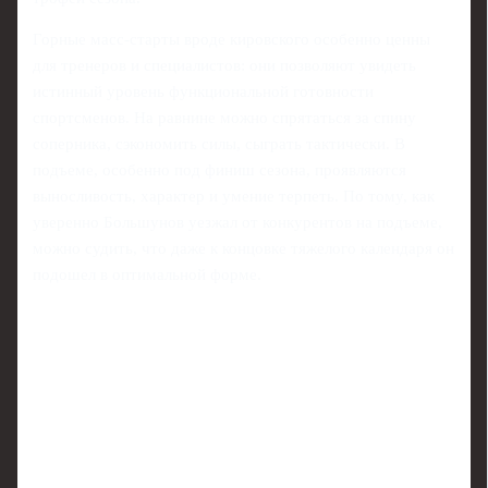
Горные масс-старты вроде кировского особенно ценны
для тренеров и специалистов: они позволяют увидеть
истинный уровень функциональной готовности
спортсменов. На равнине можно спрятаться за спину
соперника, сэкономить силы, сыграть тактически. В
подъеме, особенно под финиш сезона, проявляются
выносливость, характер и умение терпеть. По тому, как
уверенно Большунов уезжал от конкурентов на подъеме,
можно судить, что даже к концовке тяжелого календаря он
подошел в оптимальной форме.