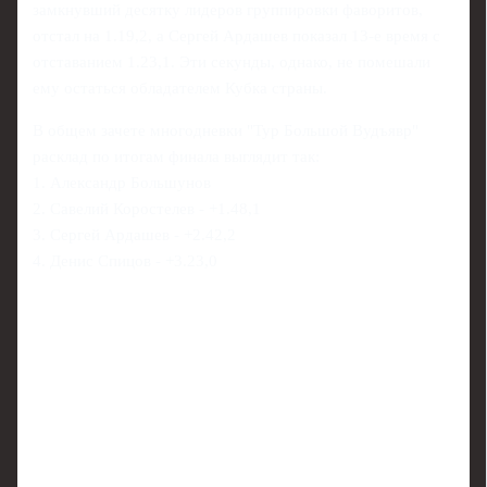
замкнувший десятку лидеров группировки фаворитов,
отстал на 1.19,2, а Сергей Ардашев показал 13-е время с
отставанием 1.23,1. Эти секунды, однако, не помешали
ему остаться обладателем Кубка страны.
В общем зачете многодневки "Тур Большой Вудъявр"
расклад по итогам финала выглядит так:
1. Александр Большунов
2. Савелий Коростелев - +1.48,1
3. Сергей Ардашев - +2.42,2
4. Денис Спицов - +3.23,0