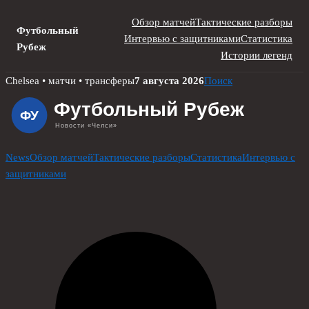
Обзор матчей
Тактические разборы
Футбольный
Интервью с защитниками
Статистика
Рубеж
Истории легенд
Skip
Chelsea • матчи • трансферы
7 августа 2026
Поиск
to
content
News
Обзор матчей
Тактические разборы
Статистика
Интервью с
защитниками