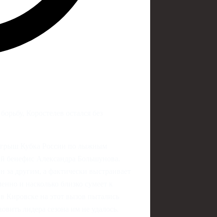
борьбу, Коростелев остался без
ыгрыш Кубка России по лыжным
ый бенефис Александра Большунова.
 за другим, а фактически выстраивает
менно и насколько близко сумеет к
 в Кировске на этот вызов пытались
овить лидера сезона им не удалось.