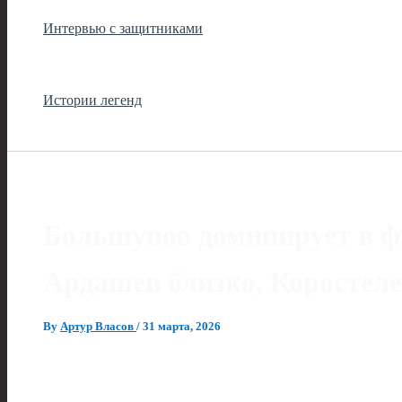
Интервью с защитниками
Истории легенд
Большунов доминирует в фи
Ардашев близко, Коростел
By
Артур Власов
/
31 марта, 2026