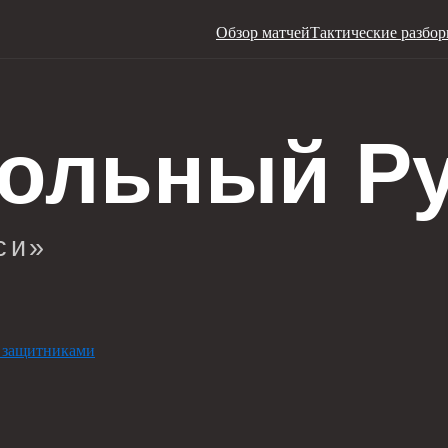
Обзор матчей
Тактические разбо
 защитниками