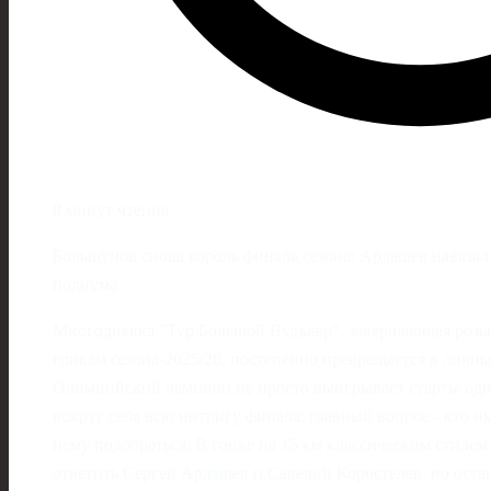
8 минут чтения
Большунов снова король финала сезона: Ардашев навязал 
подиума
Многодневка "Тур Большой Вудъявр", завершающая роз
гонкам сезона-2025/26, постепенно превращается в личн
Олимпийский чемпион не просто выигрывает старты один
вокруг себя всю интригу финала: главный вопрос - кто и
нему подобраться. В гонке на 15 км классическим стилем
ответить Сергей Ардашев и Савелий Коростелев, но остан