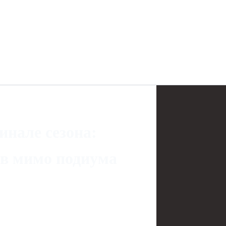
нале сезона:
ев мимо подиума