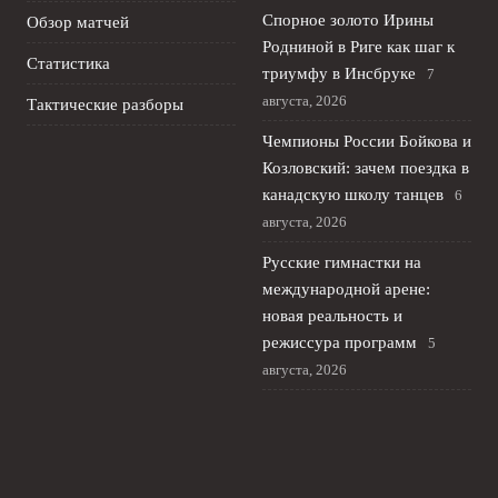
Спорное золото Ирины
Обзор матчей
Родниной в Риге как шаг к
Статистика
триумфу в Инсбруке
7
августа, 2026
Тактические разборы
Чемпионы России Бойкова и
Козловский: зачем поездка в
канадскую школу танцев
6
августа, 2026
Русские гимнастки на
международной арене:
новая реальность и
режиссура программ
5
августа, 2026
Гонка за четверными
калечит фигурное катание и
карьеру Сарновского и
Двоеглазовой
4 августа, 2026