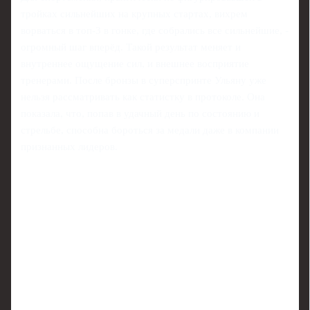
тройках сильнейших на крупных стартах, вихрем
ворваться в топ‑3 в гонке, где собрались все сильнейшие, -
огромный шаг вперёд. Такой результат меняет и
внутреннее ощущение сил, и внешнее восприятие
тренерами. После бронзы в суперспринте Ульяну уже
нельзя рассматривать как статистку в протоколе. Она
показала, что, попав в удачный день по состоянию и
стрельбе, способна бороться за медали даже в компании
признанных лидеров.