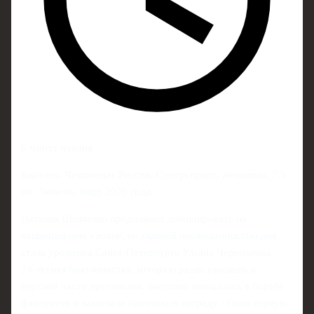
6 минут чтения
Биатлон. Чемпионат России. Суперспринт, женщины, 7,5
км. Тюмень, март 2026 года.
Наталия Шевченко продолжает доминировать на
национальном уровне, но главной неожиданностью дня
стала уроженка Санкт-Петербурга Ульяна Черепанова.
24‑летняя биатлонистка, которую редко увидишь в
верхней части протоколов, внезапно вмешалась в борьбу
фаворитов и завоевала бронзовую награду - свою первую