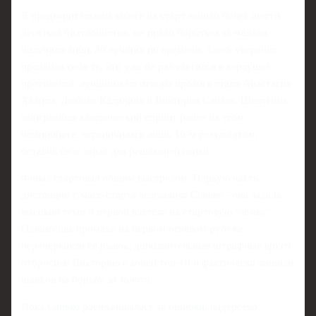
В предварительном забеге на старт вышло более шести
десятков биатлонисток, но право бороться за медали
получили лишь 30 лучших по времени. Здесь уверенно
проявили себя те, кто уже не раз светился в верхушке
протоколов: лучшими по итогам пролога стали Анастасия
Халили, Любовь Калинина и Виктория Сливко. Шевченко,
выигравшая классический спринт ранее на этом
чемпионате, ограничилась лишь 10‑м результатом,
оставив себе запас для решающей гонки.
Финал стартовал общим выстрелом. Первую часть
дистанции с масс-старта возглавила Сливко - она задала
высокий темп и первой влетела на стартовую "лёжку".
Однако два промаха на первом огневом рубеже
перечеркнули её рывок: дополнительные штрафные круги
отбросили Викторию в конец топ‑10 и фактически лишили
шансов на борьбу за золото.
Пока Сливко расплачивалась за ошибки, лидерство