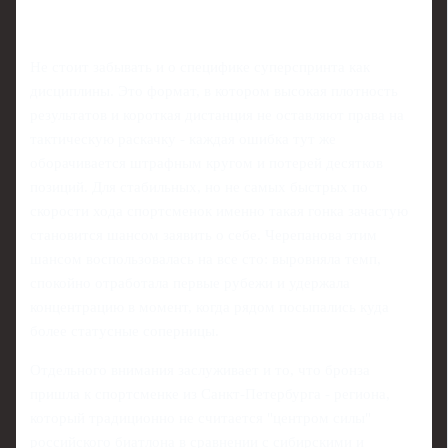
Не стоит забывать и о специфике суперспринта как
дисциплины. Это формат, в котором высокая плотность
результатов и короткая дистанция не оставляют права на
тактическую раскачку - каждая ошибка тут же
оборачивается штрафным кругом и потерей десятков
позиций. Для стабильных, но не самых быстрых по
скорости хода спортсменок именно такая гонка зачастую
становится шансом заявить о себе. Черепанова этим
шансом воспользовалась на все сто: выровняла темп,
спокойно отработала первые рубежи и удержала
концентрацию в момент, когда рядом посыпались куда
более статусные соперницы.
Отдельного внимания заслуживает и то, что бронза
пришла к спортсменке из Санкт-Петербурга - региона,
который традиционно не считается "центром силы"
российского биатлона в сравнении с сибирскими и