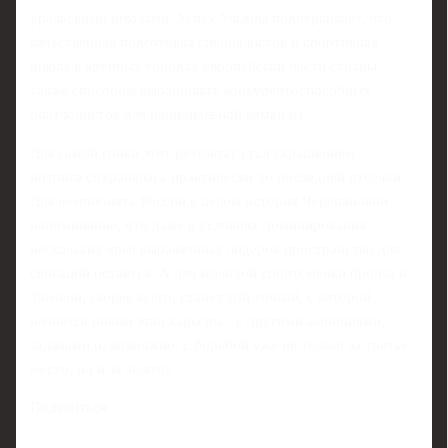
уральскими школами. Успех Ульяны подчёркивает, что
качественная подготовка специалистов и спортивная
школа в крупных городах европейской части страны
также способны выращивать конкурентоспособных
биатлонистов для национальной команды.
Для самой гонки этот результат стал украшением -
интрига сохранялась практически до последней отсечки.
Для чемпионата России в целом история Черепановой -
напоминание, что даже в условиях доминирования
нескольких ярко выраженных лидеров пространство для
сенсаций остаётся. А для молодой спортсменки бронза в
Тюмени, скорее всего, станет той точкой, с которой
начнётся новый этап карьеры - с другими амбициями,
задачами и, возможно, с борьбой уже не только за третье
место, но и за золото.
Поделиться