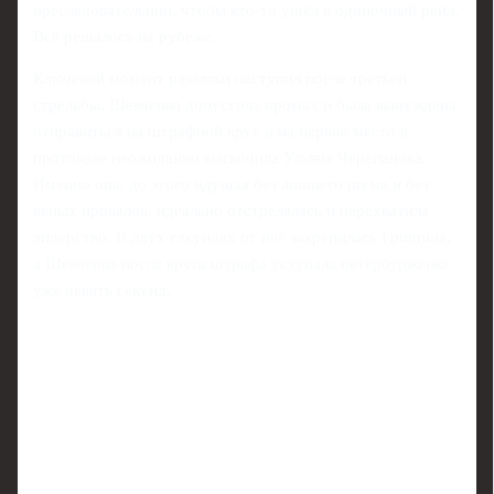
преследовательниц, чтобы кто-то ушёл в одиночный рейд.
Всё решалось на рубеже.
Ключевой момент развязки наступил после третьей
стрельбы. Шевченко допустила промах и была вынуждена
отправиться на штрафной круг, а на первое место в
протоколе неожиданно выскочила Ульяна Черепанова.
Именно она, до этого идущая без лишнего шума и без
явных провалов, идеально отстрелялась и перехватила
лидерство. В двух секундах от неё закрепилась Гришина,
а Шевченко после круга штрафа уступала петербурженке
уже девять секунд.