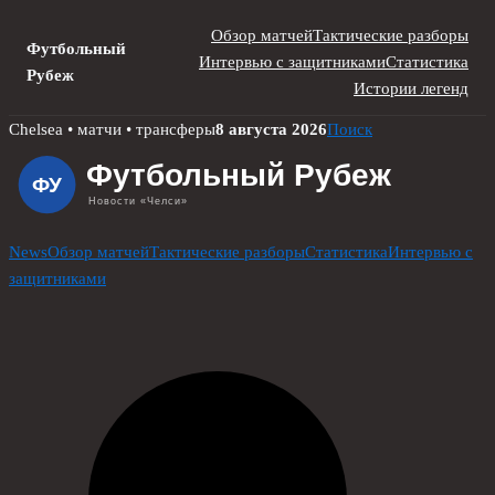
Обзор матчей
Тактические разборы
Футбольный
Интервью с защитниками
Статистика
Рубеж
Истории легенд
Skip
Chelsea • матчи • трансферы
8 августа 2026
Поиск
to
content
News
Обзор матчей
Тактические разборы
Статистика
Интервью с
защитниками