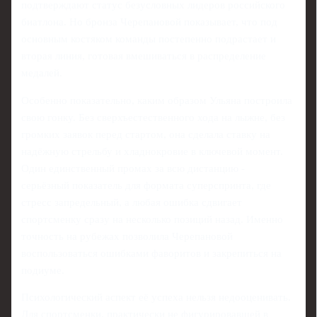
подтверждают статус безусловных лидеров российского
биатлона. Но бронза Черепановой показывает, что под
основным костяком команды постепенно подрастает и
вторая линия, готовая вмешиваться в распределение
медалей.
Особенно показательно, каким образом Ульяна построила
свою гонку. Без сверхъестественного хода на лыжне, без
громких заявок перед стартом, она сделала ставку на
надёжную стрельбу и хладнокровие в ключевой момент.
Один единственный промах за всю дистанцию -
серьёзный показатель для формата суперспринта, где
стресс запредельный, а любая ошибка сдвигает
спортсменку сразу на несколько позиций назад. Именно
точность на рубежах позволила Черепановой
воспользоваться ошибками фаворитов и закрепиться на
подиуме.
Психологический аспект её успеха нельзя недооценивать.
Для спортсменки, практически не фигурировавшей в