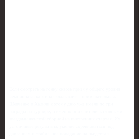
Если смотреть на гонку сквозь призму общего уровня
чемпионата, картина складывается примечательная.
Шевченко и Халили к этому дню уже имели по три
награды на турнире, и именно они считались главными
звёздами женской сборной на внутренних стартах. Их
устойчивые результаты, умение соревноваться под
давлением и стабильное попадание на пьедестал