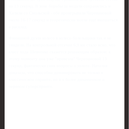
на 13 секунд. В зоне борьбы за медали сохранялись и
Халили со Смольской - обе проигрывали Черепановой
около 16-17 секунд и теоретически могли ещё вмешаться
в расклад.
Финишной дуэли колесо в колесо болельщики так и не
увидели. На контрольной отсечке 6,9 км стало ясно, что
класс хода Шевченко скажется решающим образом: к
этому моменту она уже "привезла" Черепановой 13
секунд, фактически сняв вопросы о золоте. Наталия
доказала, что способна доминировать не только в
классическом спринте, но и в более динамичном и
нервном суперспринте.