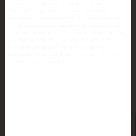
перехватила белорусская биатлонистка Динара
Смольская, отличавшаяся быстрым и аккуратным
прохождением огневых рубежей. Она отстрелялась чисто
и захватила инициативу. Калинина после первого рубежа
уступала ей примерно две с половиной секунды, третьей
шла Екатерина Мошкова с отставанием около пяти с
половиной секунд. Шевченко, допустив промах,
проигрывала Смольской порядка 17 секунд - это была
серьёзная фора для соперниц.