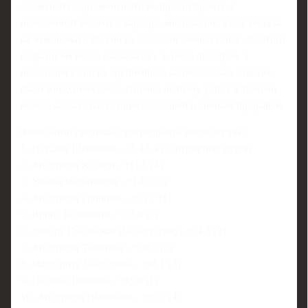
24‑летней спортсменки это не просто бронза, а
переломный момент в карьере: впервые она взяла медаль
на чемпионате России во взрослой личной гонке. До этого
её фамилия редко оказывалась в числе призёров, а
попадания в топ на крупнейших национальных стартах
были эпизодическими. Именно поэтому успех в Тюмени
можно назвать настоящей сенсацией и личным прорывом.
Финальный протокол суперспринта выглядит так:
1. Наталия Шевченко - 21.42,4 (3 штрафных круга)
2. Анастасия Халили - +11,5 (4)
3. Ульяна Черепанова - +14,5 (1)
4. Анастасия Гришина - +21,7 (1)
5. Ирина Казакевич - +22,0 (3)
6. Динара Смольская (Белоруссия) - +24,8 (2)
7. Анастасия Томшина - +38,0 (3)
8. Маргарита Болдырева - +38,1 (3)
9. Полина Шевнина - +45,6 (1)
10. Анастасия Шевченко - +45,7 (4)