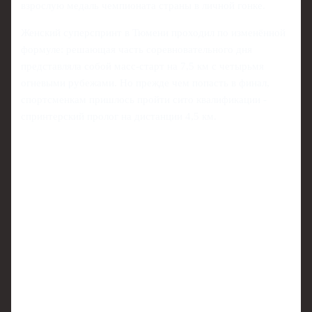
взрослую медаль чемпионата страны в личной гонке.
Женский суперспринт в Тюмени проходил по изменённой
формуле: решающая часть соревновательного дня
представляла собой масс-старт на 7,5 км с четырьмя
огневыми рубежами. Но прежде чем попасть в финал,
спортсменкам пришлось пройти сито квалификации -
спринтерский пролог на дистанции 4,5 км.