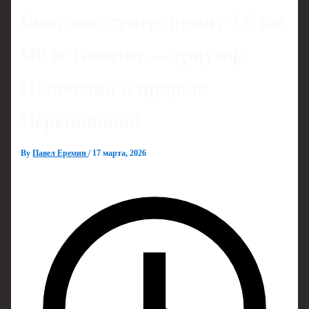
Биатлон: суперспринт 7,5 км
ЧР в Тюмени — триумф
Шевченко и прорыв
Черепановой
By
Павел Еремин
/
17 марта, 2026