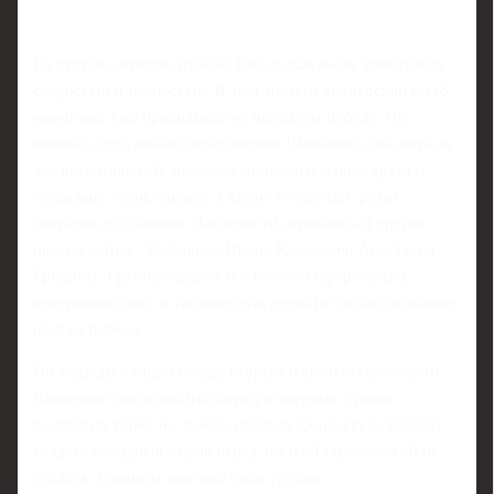
На втором огневом рубеже Смольская вновь впечатлила
скоростью и точностью. В этот момент тренерский штаб
наверняка уже прикидывал её шансы на победу. Но
именно здесь начала свою погоню Шевченко: она закрыла
все пять мишеней, избежала дополнительного круга и
буквально "приклеилась" к спине белоруски, резко
сократив отставание. Поблизости держались и другие
претендентки - Калинина, Ирина Казакевич, Анастасия
Гришина. Группа лидеров постепенно оформлялась,
превращая гонку в тактическую дуэль не только на лыжне,
но и на рубеже.
По ходу дистанции между вторым и третьим рубежами
Шевченко смогла выйти вперёд и впервые в гонке
возглавила гонку на лыжне, обогнав Смольскую. Однако
создать солидный отрыв перед третьей стрельбой ей не
удалось: слишком плотной была группа