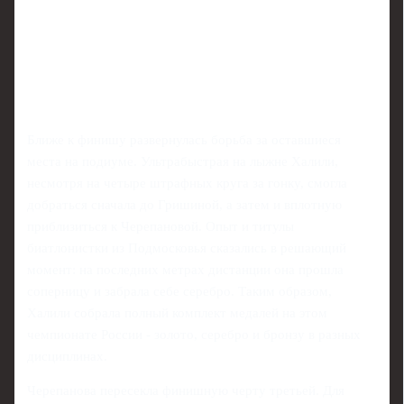
Ближе к финишу развернулась борьба за оставшиеся
места на подиуме. Ультрабыстрая на лыжне Халили,
несмотря на четыре штрафных круга за гонку, смогла
добраться сначала до Гришиной, а затем и вплотную
приблизиться к Черепановой. Опыт и титулы
биатлонистки из Подмосковья сказались в решающий
момент: на последних метрах дистанции она прошла
соперницу и забрала себе серебро. Таким образом,
Халили собрала полный комплект медалей на этом
чемпионате России - золото, серебро и бронзу в разных
дисциплинах.
Черепанова пересекла финишную черту третьей. Для