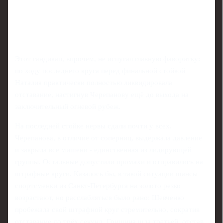
Этот гандикап, впрочем, не испугал главную фаворитку:
по ходу последнего круга перед финальной стойкой
Наталия практически полностью ликвидировала
отставание, настигнув Черепанову ещё до выхода на
заключительный огневой рубеж.
На последней стойке нервы сдали почти у всех.
Черепанова, в отличие от соперниц, выдержала давление
и закрыла все мишени - единственная из лидирующей
группы. Остальные допустили промахи и отправились на
штрафные круги. Казалось бы, в такой ситуации шансы
спортсменки из Санкт-Петербурга на золото резко
возрастают, но расслабляться было рано: Шевченко
пробежала свой штрафной круг стремительно, сократив
отставание до трёх секунд. Гришина шла третьей, отстав