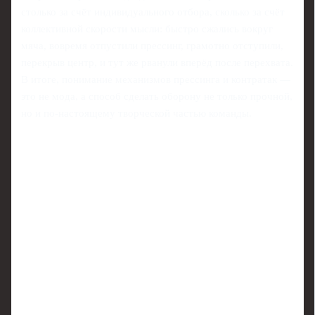
столько за счёт индивидуального отбора, сколько за счёт
коллективной скорости мысли: быстро сжались вокруг
мяча, вовремя отпустили прессинг, грамотно отступили,
перекрыв центр, и тут же рванули вперёд после перехвата.
В итоге, понимание механизмов прессинга и контратак —
это не мода, а способ сделать оборону не только прочной,
но и по‑настоящему творческой частью команды.