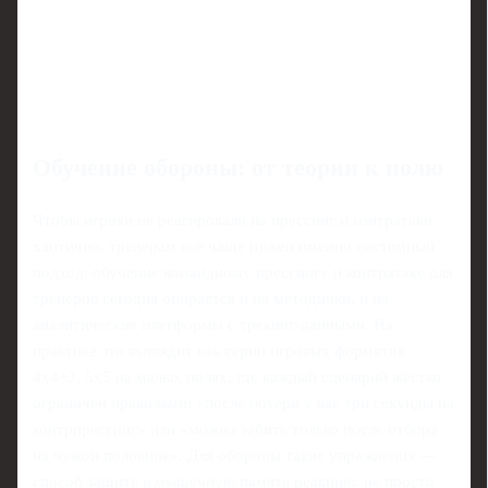
Обучение обороны: от теории к полю
Чтобы игроки не реагировали на прессинг и контратаки
хаотично, тренерам всё чаще нужен именно системный
подход: обучение командному прессингу и контратаке для
тренеров сегодня опирается и на методички, и на
аналитические платформы с трекинг‑данными. На
практике это выглядит как серии игровых форматов
4х4+3, 5х5 на малых полях, где каждый сценарий жёстко
ограничен правилами: «после потери у вас три секунды на
контрпрессинг» или «можно забить только после отбора
на чужой половине». Для обороны такие упражнения —
способ зашить в мышечную память реакцию: не просто