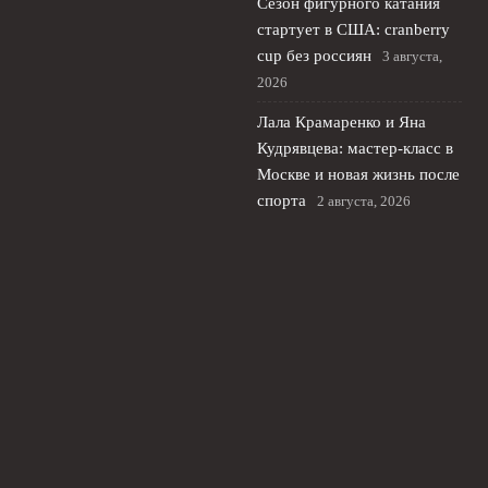
Сезон фигурного катания
стартует в США: cranberry
cup без россиян
3 августа,
2026
Лала Крамаренко и Яна
Кудрявцева: мастер‑класс в
Москве и новая жизнь после
спорта
2 августа, 2026
МОК: санкции ЕС против
Дегтярева не изменят
отношения с Олимпийским
комитетом России
1 августа,
2026
© 2026 Футбольный Рубеж
Новости «Челси»