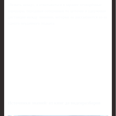
«бежать назад», а откатываться в заранее оговорённые
коридоры, передавая соперников по цепочке и удерживая
дистанции между линиями, которые не рассыпаются из‑за
одного неудачного подката.
Источники знаний: от книг до видеоразборов