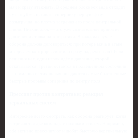
мяч и сразу атаковать. В среднем блоке команда отходит
чуть глубже, оставляя сопернику первую фазу
розыгрыша, но плотно встречая его после центральной
линии. Низкий блок — это уже сознательное принятие
давления и ставка на контратаки. В каждом случае
оборона должна договориться: при потере мяча в атаке
мы делаем контрпрессинг или сразу падаем назад? Если
решения нет, один игрок идёт в давление, второй
откатывается, третий остаётся в подвешенном состоянии
— и именно в этих щелях рождаются самые болезненные
быстрые прорывы соперника по центру поля.
Прессинг против контратаки: реакция
зеркальных систем
Интереснее всего смотреть, как оборона реагирует, когда
встречаются две команды с похожим стилем. Например,
обе активно прессингуют и любят быструю вертикальную