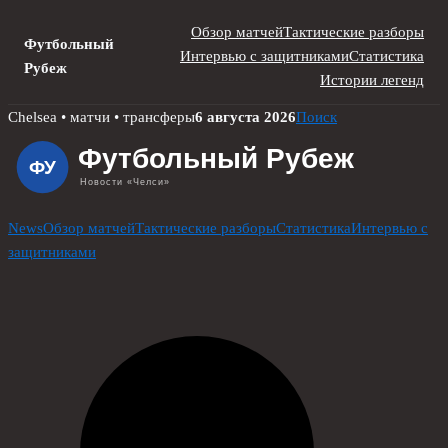
Обзор матчей
Тактические разборы
Футбольный
Интервью с защитниками
Статистика
Рубеж
Истории легенд
Skip
Chelsea • матчи • трансферы
6 августа 2026
Поиск
to
content
News
Обзор матчей
Тактические разборы
Статистика
Интервью с
защитниками