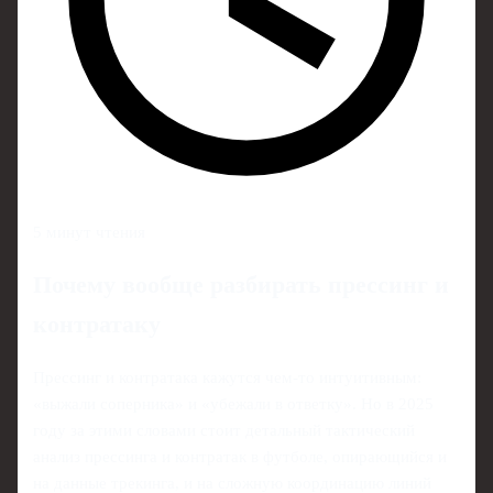
5 минут чтения
Почему вообще разбирать прессинг и
контратаку
Прессинг и контратака кажутся чем‑то интуитивным:
«выжали соперника» и «убежали в ответку». Но в 2025
году за этими словами стоит детальный тактический
анализ прессинга и контратак в футболе, опирающийся и
на данные трекинга, и на сложную координацию линий