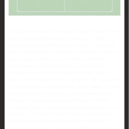
Представим диаграмму. Вид сверху: поле поделено на три
горизонтальные зоны, команда в схеме 4‑3‑3. Мяч у
центрального защитника соперника справа. Наш правый
вингер смещён внутрь, перекрывает передачу в опорную
зону; форвард стоит по дуге, отрезая пас на второго
центрального; левый вингер прижат к фланговому
защитнику. Наши три центральных полузащитника
выстроены «горкой»: ближний выдвинут к мячу, двое чуть
глубже перекрывают вертикальные линии. Линия обороны
поднята почти до центра поля, латерали сжаты внутрь,
оставляя открытым дальний фланг, но под контролем
дистанции. Такая «текстовая» диаграмма показывает, что
прессинг — это не бег к мячу, а заранее просчитанная
геометрия, где оборона управляет пространством и
заманивает соперника в заранее подготовленные ловушки.