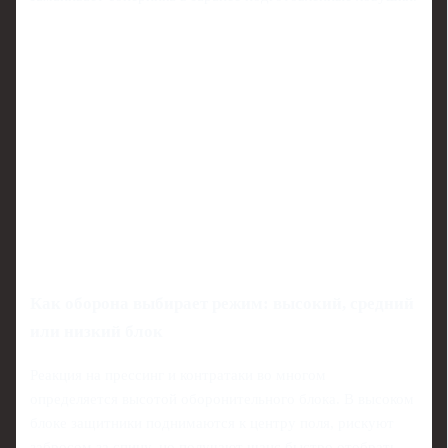
Как оборона выбирает режим: высокий, средний
или низкий блок
Реакция на прессинг и контратаки во многом
определяется высотой оборонительного блока. В высоком
блоке защитники поднимаются к центру поля, рискуют
забросом за спину, но получают шанс быстро отобрать