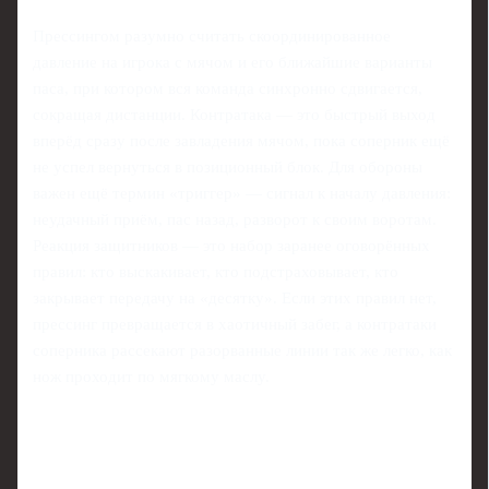
Прессингом разумно считать скоординированное
давление на игрока с мячом и его ближайшие варианты
паса, при котором вся команда синхронно сдвигается,
сокращая дистанции. Контратака — это быстрый выход
вперёд сразу после завладения мячом, пока соперник ещё
не успел вернуться в позиционный блок. Для обороны
важен ещё термин «триггер» — сигнал к началу давления:
неудачный приём, пас назад, разворот к своим воротам.
Реакция защитников — это набор заранее оговорённых
правил: кто выскакивает, кто подстраховывает, кто
закрывает передачу на «десятку». Если этих правил нет,
прессинг превращается в хаотичный забег, а контратаки
соперника рассекают разорванные линии так же легко, как
нож проходит по мягкому маслу.