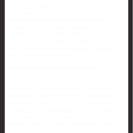
прессинга и контратак в современном футболе:
замедленные повторы, тепловые карты и схемы
позволяют буквально по кадрам увидеть, как один
запоздалый шаг центрального защитника ломает
офсайдную линию, а своевременный выдвиг
оборонительного полузащитника закрывает передачу
между линиями и убивает зарождающуюся контратаку
ещё до первого рывка форварда.
Что это даёт обороне в футболе 2025 года
К 2025 году оборона в топ‑футболе перестала быть
пассивной стеной, которая просто ждёт удара. Она
превратилась в активный инструмент управления игрой:
грамотный прессинг — это способ задать сопернику
неудобный ритм, а продуманные контратаки — угроза,
заставляющая его бояться лишний раз поднимать
фулбеков. Команды, которые глубоко изучают реакцию
обороны на разные виды давления, выигрывают не