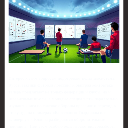
Интерес к этим вопросам подогревает целая экосистема.
Курсы тактики футбола прессинг и быстрая контратака
теперь предлагают не только федерации и клубы, но и
независимые школы, а молодые специалисты параллельно
изучают книги по тактике обороны прессинг и переход в
атаку, где на примерах «Барселоны» Гвардиолы или
«Ливерпуля» Клоппа разбираются оборонительные
принципы. При этом особую роль играют видеоразборы