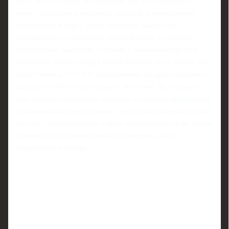
игру. Тогда каждый рискованный пас под давлением
может обернуться не просто потерей, а немедленной
контратакой в ответ. Здесь особенно важны так
называемые «страхующие треугольники» в обороне:
центральный защитник, опорник и ближайший фулбек
постоянно держат между собой рабочие углы, чтобы при
потере мяча кто‑то мог выйти на мяч, второй перекрыть
скидку, третий контролировать забегание. Если одна из
этих вершин опаздывает, прессинг соперника превращает
остановившийся мяч в рычаг, способный разорвать строй.
Поэтому на тренировках сейчас отрабатывается не только
давление, но и моментальная группировка после
неудавшегося отбора.