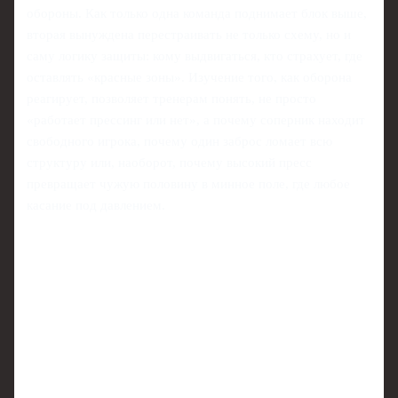
обороны. Как только одна команда поднимает блок выше,
вторая вынуждена перестраивать не только схему, но и
саму логику защиты: кому выдвигаться, кто страхует, где
оставлять «красные зоны». Изучение того, как оборона
реагирует, позволяет тренерам понять, не просто
«работает прессинг или нет», а почему соперник находит
свободного игрока, почему один заброс ломает всю
структуру или, наоборот, почему высокий пресс
превращает чужую половину в минное поле, где любое
касание под давлением.