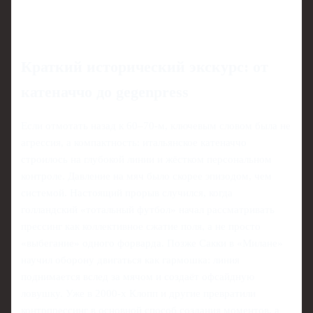
Краткий исторический экскурс: от
катеначчо до gegenpress
Если отмотать назад к 60–70‑м, ключевым словом была не
агрессия, а компактность: итальянское катеначчо
строилось на глубокой линии и жёстком персональном
контроле. Давление на мяч было скорее эпизодом, чем
системой. Настоящий прорыв случился, когда
голландский «тотальный футбол» начал рассматривать
прессинг как коллективное сжатие поля, а не просто
«выбегание» одного форварда. Позже Сакки в «Милане»
научил оборону двигаться как гармошка: линия
поднимается вслед за мячом и создаёт офсайдную
ловушку. Уже в 2000‑х Клопп и другие превратили
контрпрессинг в основной способ создания моментов, а