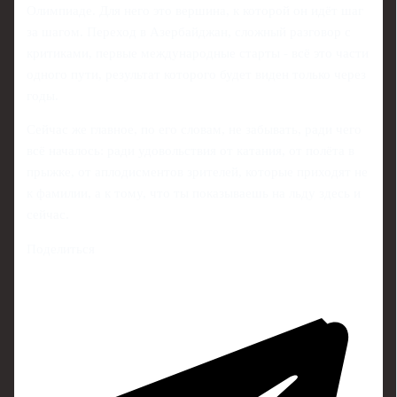
Олимпиаде. Для него это вершина, к которой он идёт шаг
за шагом. Переход в Азербайджан, сложный разговор с
критиками, первые международные старты - всё это части
одного пути, результат которого будет виден только через
годы.
Сейчас же главное, по его словам, не забывать, ради чего
всё началось: ради удовольствия от катания, от полёта в
прыжке, от аплодисментов зрителей, которые приходят не
к фамилии, а к тому, что ты показываешь на льду здесь и
сейчас.
Поделиться