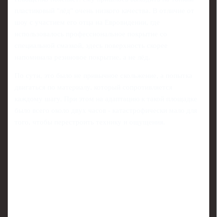
пластиковый "лёд" очень низкого качества. В отличие от
шоу с участием его отца на Евровидении, где
использовалось профессиональное покрытие со
специальной смазкой, здесь поверхность скорее
напоминала резиновое покрытие, а не лёд.
По сути, это было не привычное скольжение, а попытка
двигаться по материалу, который сопротивляется
каждому шагу. При этом на адаптацию к такой площадке
было всего около двух часов - катастрофически мало для
того, чтобы перестроить технику и ощущения.