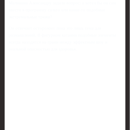
Малинина Александру задали вопрос: а хотел бы он сам
ввести в программу сальто или какие-то подобные
экстремальные трюки?
Он отвечает осторожно: пока это лишь тема для
размышлений. В фигурном катании подобные элементы
всегда находятся на грани между эффектным шоу и
реальной опасностью для здоровья.