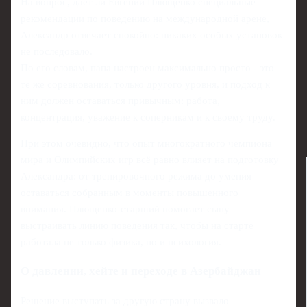
На вопрос, даёт ли Евгений Плющенко специальные
рекомендации по поведению на международной арене,
Александр отвечает спокойно: никаких особых установок
не последовало.
По его словам, папа настроен максимально просто - это
те же соревнования, только другого уровня, и подход к
ним должен оставаться привычным: работа,
концентрация, уважение к соперникам и к своему труду.
При этом очевидно, что опыт многократного чемпиона
мира и Олимпийских игр всё равно влияет на подготовку
Александра: от тренировочного режима до умения
оставаться собранным в моменты повышенного
внимания. Плющенко‑старший помогает сыну
выстраивать линию поведения так, чтобы на старте
работала не только физика, но и психология.
О давлении, хейте и переходе в Азербайджан
Решение выступать за другую страну вызвало