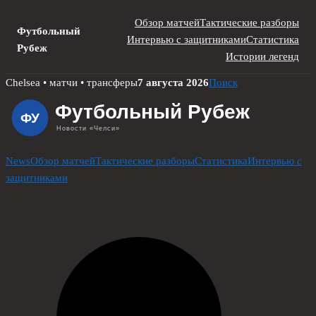
Обзор матчей
Тактические разборы
Футбольный
Интервью с защитниками
Статистика
Рубеж
Истории легенд
Skip
Chelsea • матчи • трансферы
7 августа 2026
Поиск
to
content
News
Обзор матчей
Тактические разборы
Статистика
Интервью с
защитниками