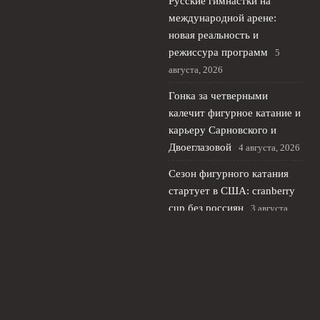
Русские гимнастки на
международной арене:
новая реальность и
режиссура программ
5
августа, 2026
Гонка за четверными
калечит фигурное катание и
карьеру Сарновского и
Двоеглазовой
4 августа, 2026
Сезон фигурного катания
стартует в США: cranberry
cup без россиян
3 августа,
2026
© 2026 Футбольный Рубеж
Новости «Челси»