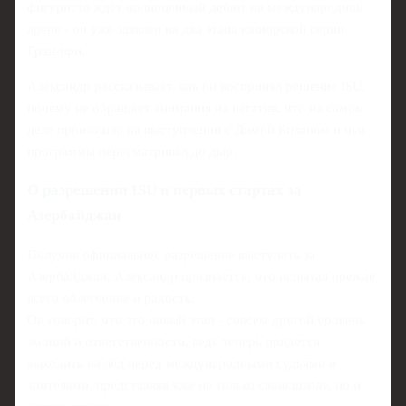
фигуриста ждёт полноценный дебют на международной
арене - он уже заявлен на два этапа юниорской серии
Гран-при.
Александр рассказывает, как он воспринял решение ISU,
почему не обращает внимания на негатив, что на самом
деле произошло на выступлении с Димой Биланом и чьи
программы пересматривал до дыр.
О разрешении ISU и первых стартах за
Азербайджан
Получив официальное разрешение выступать за
Азербайджан, Александр признаётся, что испытал прежде
всего облегчение и радость:
Он говорит, что это новый этап - совсем другой уровень
эмоций и ответственности, ведь теперь придётся
выходить на лёд перед международными судьями и
зрителями, представляя уже не только свою школу, но и