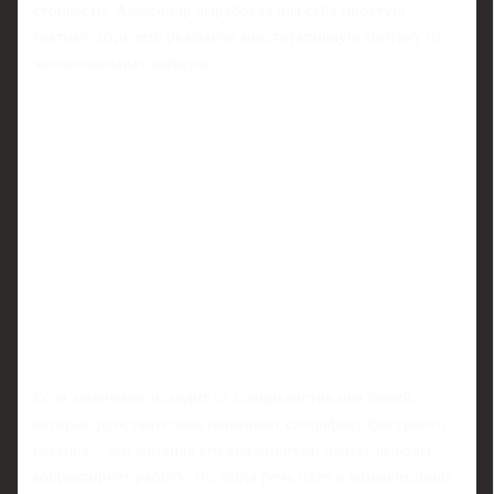
стойкости. Александр выработал для себя простую
тактику: отделять реальную конструктивную критику от
эмоциональных нападок.
Если замечание исходит от специалистов или людей,
которые действительно понимают специфику фигурного
катания, - его команда его анализирует, делает выводы,
корректирует работу. Но когда речь идёт о комментариях