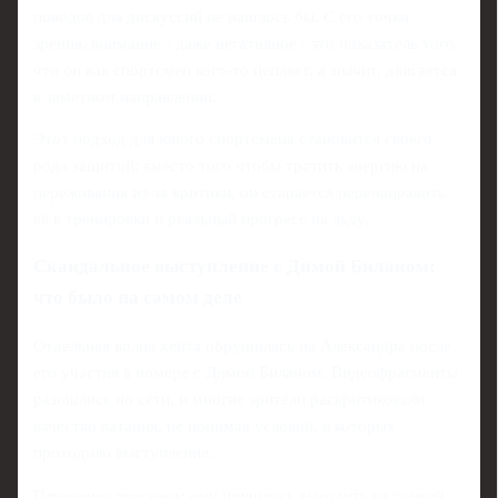
поводов для дискуссий не нашлось бы. С его точки
зрения, внимание - даже негативное - это показатель того,
что он как спортсмен кого-то цепляет, а значит, двигается
в заметном направлении.
Этот подход для юного спортсмена становится своего
рода защитой: вместо того чтобы тратить энергию на
переживания из-за критики, он старается перенаправить
её в тренировки и реальный прогресс на льду.
Скандальное выступление с Димой Биланом:
что было на самом деле
Отдельная волна хейта обрушилась на Александра после
его участия в номере с Димой Биланом. Видеофрагменты
разошлись по сети, и многие зрители раскритиковали
качество катания, не понимая условий, в которых
проходило выступление.
Плющенко поясняет: ему пришлось выходить на тонкий