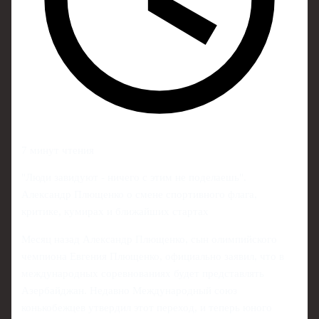
7 минут чтения
"Люди завидуют - ничего с этим не поделаешь".
Александр Плющенко о смене спортивного флага,
критике, кумирах и ближайших стартах
Месяц назад Александр Плющенко, сын олимпийского
чемпиона Евгения Плющенко, официально заявил, что в
международных соревнованиях будет представлять
Азербайджан. Недавно Международный союз
конькобежцев утвердил этот переход, и теперь юного