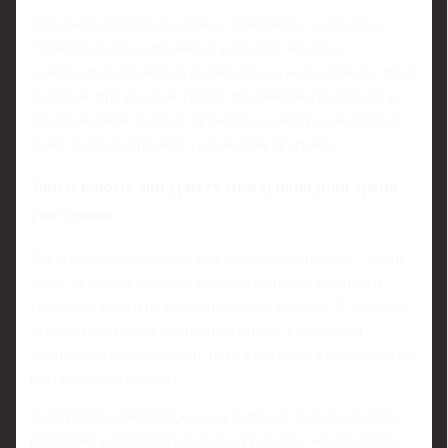
Для юного спортсмена сейчас приоритет - освоение и
стабилизация тех прыжков и каскадов, которые
максимально влияют на оценку. Но он не исключает, что в
будущем, при нужном уровне физической готовности и
при грамотном подходе тренеров, может рассмотреть и
более смелые варианты усложнения программ.
Зачем юному фигуристу международная арена
уже сейчас
Для Александра переход под флаг Азербайджана - это не
побег от конкуренции, а, наоборот, способ быстрее и
увереннее выйти на международный уровень. У юниора,
который выступает за сильную страну с огромной
внутренней конкуренцией, путь к крупным стартам часто
растягивается на годы.
Выступая за Азербайджан, он получает больше шансов
регулярно участвовать в этапах Гран-при, чемпионатах