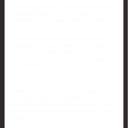
Иногда болельщики задают спортсменам шуточные, но
показательные вопросы о мечтах: что важнее - золото
Олимпийских игр или, например, победа на чемпионате
мира по другому виду спорта.
Если поставить перед Александром дилемму: стать
олимпийским чемпионом по фигурному катанию или
выиграть чемпионат мира по футболу, он даже не
задумывается. Его выбор однозначен - Олимпийское
золото в фигурке.
Он объясняет это просто: фигурное катание для него - не
просто занятие, а дело всей жизни. С раннего детства весь
распорядок, все цели и мечты связаны именно с этим
льдом. Футбол, при всей его популярности, для него
остаётся интересом "со стороны", а фигурка - это личная
территория, на которой он действительно хочет стать
лучшим.