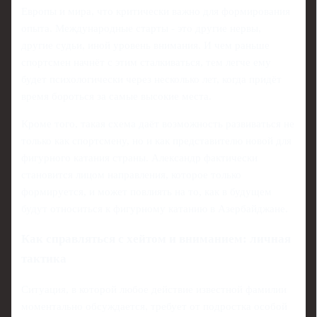
Европы и мира, что критически важно для формирования
опыта. Международные старты - это другие нервы,
другие судьи, иной уровень внимания. И чем раньше
спортсмен начнёт с этим сталкиваться, тем легче ему
будет психологически через несколько лет, когда придёт
время бороться за самые высокие места.
Кроме того, такая схема даёт возможность развиваться не
только как спортсмену, но и как представителю новой для
фигурного катания страны. Александр фактически
становится лицом направления, которое только
формируется, и может повлиять на то, как в будущем
будут относиться к фигурному катанию в Азербайджане.
Как справляться с хейтом и вниманием: личная
тактика
Ситуация, в которой любое действие известной фамилии
моментально обсуждается, требует от подростка особой