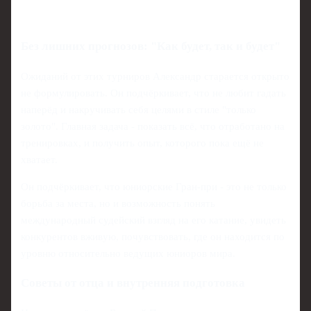
Без лишних прогнозов: "Как будет, так и будет"
Ожиданий от этих турниров Александр старается открыто
не формулировать. Он подчёркивает, что не любит гадать
наперёд и накручивать себя целями в стиле "только
золото". Главная задача - показать всё, что отработано на
тренировках, и получить опыт, которого пока ещё не
хватает.
Он подчёркивает, что юниорские Гран-при - это не только
борьба за места, но и возможность понять
международный судейский взгляд на его катание, увидеть
конкурентов вживую, почувствовать, где он находится по
уровню относительно ведущих юниоров мира.
Советы от отца и внутренняя подготовка