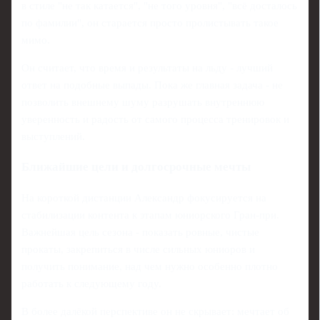
в стиле "не так катается", "не того уровня", "всё досталось
по фамилии", он старается просто пролистывать такое
мимо.
Он считает, что время и результаты на льду - лучший
ответ на подобные выпады. Пока же главная задача - не
позволить внешнему шуму разрушать внутреннюю
уверенность и радость от самого процесса тренировок и
выступлений.
Ближайшие цели и долгосрочные мечты
На короткой дистанции Александр фокусируется на
стабилизации контента к этапам юниорского Гран-при.
Важнейшая цель сезона - показать ровные, чистые
прокаты, закрепиться в числе сильных юниоров и
получить понимание, над чем нужно особенно плотно
работать к следующему году.
В более далёкой перспективе он не скрывает: мечтает об