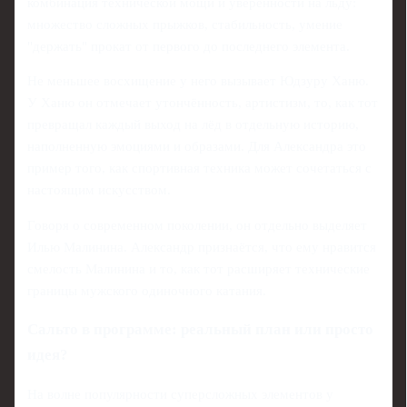
комбинация технической мощи и уверенности на льду:
множество сложных прыжков, стабильность, умение
"держать" прокат от первого до последнего элемента.
Не меньшее восхищение у него вызывает Юдзуру Ханю.
У Ханю он отмечает утончённость, артистизм, то, как тот
превращал каждый выход на лёд в отдельную историю,
наполненную эмоциями и образами. Для Александра это
пример того, как спортивная техника может сочетаться с
настоящим искусством.
Говоря о современном поколении, он отдельно выделяет
Илью Малинина. Александр признаётся, что ему нравится
смелость Малинина и то, как тот расширяет технические
границы мужского одиночного катания.
Сальто в программе: реальный план или просто
идея?
На волне популярности суперсложных элементов у