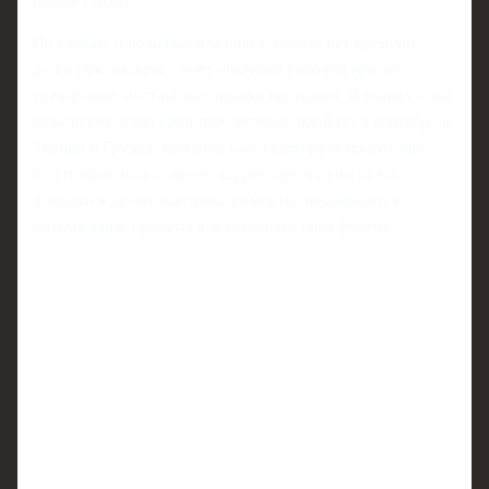
новую страну.
По словам Плющенко-младшего, сейчас нет времени
долго праздновать - идёт обычный рабочий процесс:
тренировки, постановки, правки программ. В планах - два
юниорских этапа Гран-при, которые пройдут в сентябре в
Турции и Грузии. Команда уже адаптирует подготовку
под график этих стартов: корректируется нагрузка,
доводятся до автоматизма элементы, подбираются
оптимальные прокаты для сезонного пика формы.