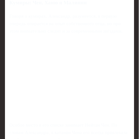
Кумиры: Чен, Ханю и Малинин
Говоря о кумирах, Александр, разумеется, в первую
очередь опирается на опыт собственного отца, но при
этом внимательно следит и за современными звёздами.
Особое место в его списке занимает Нейтан Чен. По
словам Александра, в катании Чена его всегда привлекала