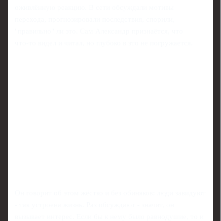
оживлённую реакцию. В сети обсуждали мотивы
перехода, прогнозировали последствия, спорили,
"правильно" ли это. Сам Александр признаётся, что
что‑то видел и читал, но глубоко в это не погружается.
Он говорит об этом жёстко и без обиняков: люди завидуют
- так устроена жизнь. Раз обсуждают - значит, он
вызывает интерес. Если бы к нему было равнодушие, то и