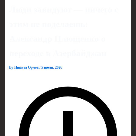
Люди завидуют — ничего с
этим не поделаешь:
Александр Плющенко о
переходе в Азербайджан
By
Никита Орлов
/
5 июля, 2026