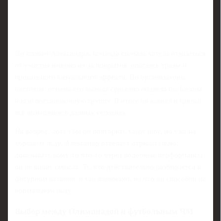
По словам Александра, команда сначала хотела отказаться
от участия именно из‑за покрытия, опасаясь травм и
провального визуального эффекта. Но организаторы
настояли: отмена его выхода серьёзно подвела бы Билана
и всю постановочную группу. В итоге он вышел и сделал
всё возможное в данных условиях.
На вопрос, хотел бы он повторить такое шоу, но уже на
хорошем льду, Александр отвечает отрицательно:
доказывать кому-то что-то через подобные перформансы
он не видит смысла. Те, кто действительно разбирается в
фигурном катании, и так понимают, на что он способен на
нормальном льду.
Выбор между Олимпиадой и футбольным ЧМ