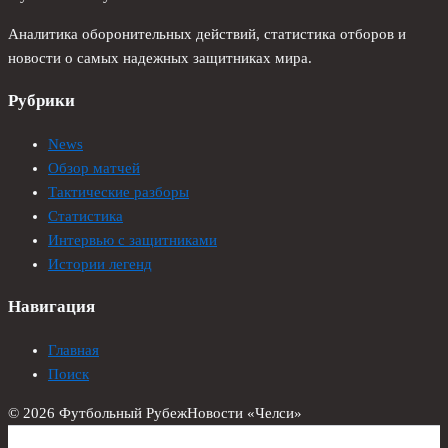
Аналитика оборонительных действий, статистика отборов и
новости о самых надежных защитниках мира.
Рубрики
News
Обзор матчей
Тактические разборы
Статистика
Интервью с защитниками
Истории легенд
Навигация
Главная
Поиск
© 2026 Футбольный Рубеж
Новости «Челси»