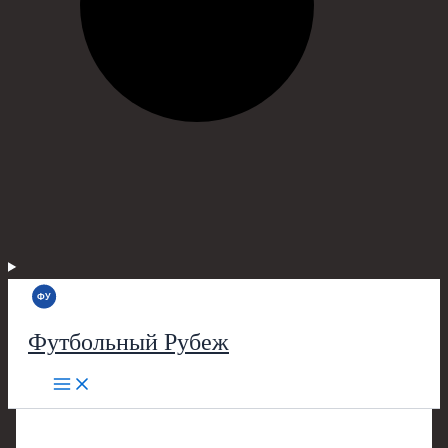
Футбольный Рубеж